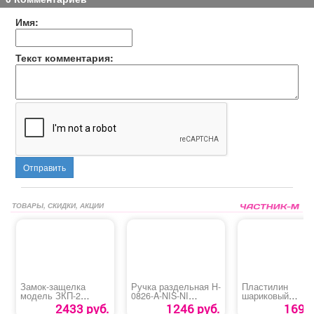
Имя:
Текст комментария:
Отправить
ТОВАРЫ, СКИДКИ, АКЦИИ
Замок-защелка
Ручка раздельная H-
Пластилин
модель ЗКП-2
0826-A-NIS-NI
шариковый
«Меттэм»
(Spindle 130)
суперлегкий
2433 руб.
1246 руб.
169 р
«Homecenter»