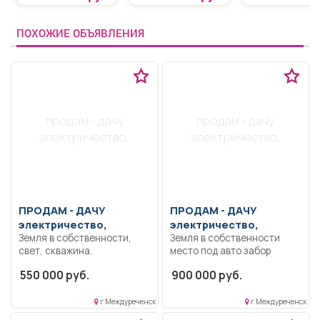
ПОХОЖИЕ ОБЪЯВЛЕНИЯ
продам - дачу
продам - дачу
электричество,
электричество,
ПРОДАМ -
ДАЧУ
ПРОДАМ -
ДАЧУ
электричество,
электричество,
Земля в собственности,
Земля в собственности
свет, скважина.
место под авто забор
теплица электричество
550 000 руб.
900 000 руб.
вода рядом остановка
охрана возможен торг.
Домик в собственности.
г Междуреченск
г Междуреченск