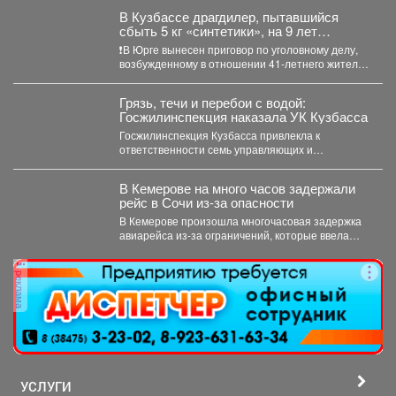
В Кузбассе драгдилер, пытавшийся
сбыть 5 кг «синтетики», на 9 лет
отправится в колонию строгого режима
❗В Юрге вынесен приговор по уголовному делу,
возбужденному в отношении 41-летнего жителя
Кемерова. Он обвинялся...
Грязь, течи и перебои с водой:
Госжилинспекция наказала УК Кузбасса
Госжилинспекция Кузбасса привлекла к
ответственности семь управляющих и
ресурсоснабжающих компаний за нарушения в
содержании домов...
В Кемерове на много часов задержали
рейс в Сочи из-за опасности
В Кемерове произошла многочасовая задержка
авиарейса из-за ограничений, которые ввела
Росавиация. Утром в четверг,...
реклама
УСЛУГИ