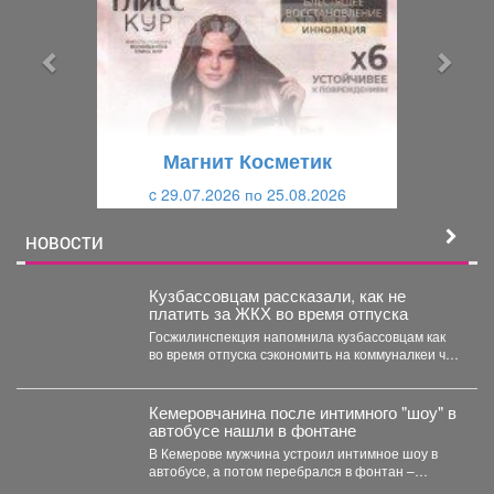
д
д
ы
у
д
ю
у
щ
щ
и
Магнит Косметик
и
й
c 29.07.2026 по 25.08.2026
й
НОВОСТИ
Кузбассовцам рассказали, как не
платить за ЖКХ во время отпуска
Госжилинспекция напомнила кузбассовцам как
во время отпуска сэкономить на коммуналкеи что
для этого нужно. ...
Кемеровчанина после интимного "шоу" в
автобусе нашли в фонтане
В Кемерове мужчина устроил интимное шоу в
автобусе, а потом перебрался в фонтан –
полицейские...