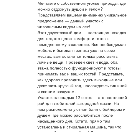
Мечтаете о собственном уголке природы, где
Афиша
Обучение
Проекты
можно отдохнуть душой и телом?
Представляем вашему вниманию уникальное
предложение — дачный участок с
живописным видом на лес!
Этот двухэтажный дом — настоящая находка
Товары
Поздравления
Погода
для тех, кто ценит комфорт и готов к
немедленному заселению. Вся необходимая
мебель и бытовая техника уже на своих
местах, вам останется только расставить
личные вещи. Проведен свет и вода, оба
этажа полностью функционируют и готовы
ТВ программа
Я - пенсионер
принимать вас и ваших гостей. Представьте,
как здорово проводить здесь выходные или
даже жить круглый год, наслаждаясь тишиной
и свежим воздухом.
Участок площадью 12 соток — это настоящий
рай для любителей загородной жизни. На
нем расположена уютная баня с бойлером и
душем, где можно расслабиться после
насыщенного дня. Кстати, прямо там
установлена и стиральная машина, так что