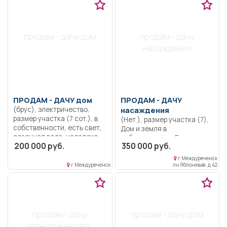
продам - дачу дом
продам - дачу
насаждения
ПРОДАМ -
ДАЧУ дом
ПРОДАМ -
ДАЧУ
(брус), электричество,
насаждения
размер участка (7 сот.), в
(Нет ), размер участка (7),
собственности, есть свет,
Дом и земля в
сезонная вода, недалеко
собственности. Есть
200 000 руб.
350 000 руб.
от остановки 7 минут
городское водоснабжение.
ходьбы. Есть постройка под
Насаждений нет. Напротив
г Междуреченск
баню.
дачи родник. Находится
г Междуреченск
лн Яблоневая, д 42
СНТ «Яблонька», через
переезд 2-е Сыркаши.
продам - дачу
продам - дачу дом
электричество,