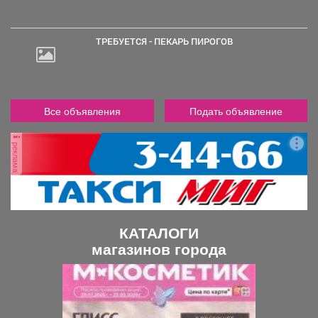
000
руб.
ТРЕБУЕТСЯ - ПЕКАРЬ ПИРОГОВ
Все объявления
Подать объявление
реклама
КАТАЛОГИ
магазинов города
П
С
р
л
е
е