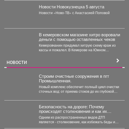
Новости Новокузнецка 5 августа
Новости «Ново-ТВ» с Анастасией Поповой
В кемеровском магазине хитро воровали
деньги с помощью оставленных чеков
Кемеровчанин придумал хитрую схему краж из
кассы и пожалел. В Кемерове на Южном
вскрыли...
НОВОСТИ
Строим очистные сооружения в пгт
Промышленная.
Новый комплекс обеспечит полный цикл очистки
сточных вод: от приема стоков до их глубокой
очистки....
Безопасность на дороге: Почему
происходят столкновения и как их
избежать?
Одним из распространенных видов ДТП
является - столкновение, как избежать беды и
обезопасить свой путь?...