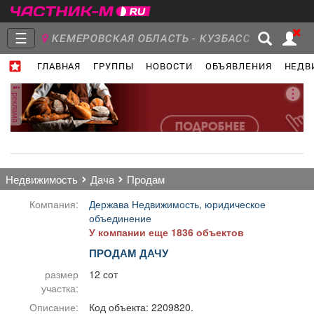
☰
КЕМЕРОВСКАЯ ОБЛАСТЬ - КУЗБАСС
ГЛАВНАЯ
ГРУППЫ
НОВОСТИ
ОБЪЯВЛЕНИЯ
НЕДВ
Главная
Группы
Новости
реклама
Объявления
Недвижимость
Услуги
недвижимость
дача
продам
Компания:
Держава Недвижимость, юридическое
объединение
У компании еще 1836 объектов
Работа
Транспорт
Компании
ПРОДАМ ДАЧУ
размер
12 сот
участка:
Описание:
Код объекта: 2209820.