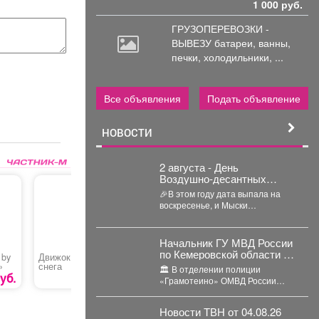
1 000 руб.
ГРУЗОПЕРЕВОЗКИ -
ВЫВЕЗУ батареи,
ванны,
печки, холодильники, ...
Все объявления
Подать объявление
НОВОСТИ
2 августа - День
Воздушно‑десантных
войск, праздник элиты
🎉В этом году дата выпала на
российской армии
воскресенье, и Мыски
по‑особенному тепло отметили
этот день! ...
Начальник ГУ МВД России
по Кемеровской области -
 by
Движок для уборки
Катушка для
Культива
Кузбассу Геннадий
»
снега
триммера
электрич
🏛️ В отделении полиции
«STEHER 
Корниенко проверил работу
уб.
1218 руб.
299 руб.
«Грамотеино» ОМВД России
подразделений отдела
«Беловский» генерал Корниенко
МВД России «Беловский»
осмотрел служебные
Новости ТВН от 04.08.26
помещения, проверил ведение...