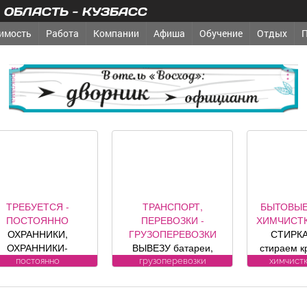
ОБЛАСТЬ - КУЗБАСС
имость
Работа
Компании
Афиша
Обучение
Отдых
реклама
ТРЕБУЕТСЯ -
ТРАНСПОРТ,
БЫТОВЫЕ
ПОСТОЯННО
ПЕРЕВОЗКИ -
ХИМЧИСТК
ОХРАННИКИ,
ГРУЗОПЕРЕВОЗКИ
СТИРКА
ОХРАННИКИ-
ВЫВЕЗУ батареи,
стираем к
ДИТЕЛИ Требования
ванны, печки,
заберем 
постоянно
грузоперевозки
химчистк
андидату: лицензия.
холодильники, трубы.
бесп
Условия:
БЕСПЛАТНО.
Пенсионе
ИЦЕНЗИРОВАННЫЕ
10%. (Фабр