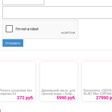
Отправить
Лопата штыковая без
Дренажный насос для
Бензопила «GEOS
черенка К2
грязной воды «Зубр
AL-KO Max CSP346
НПГ-М1-900»
272 руб.
5990 руб.
27990 р
Я