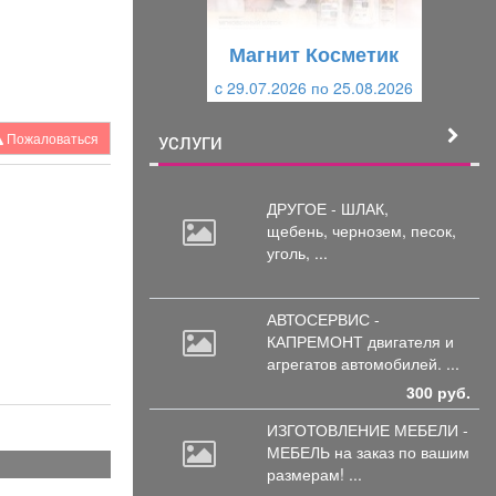
у
щ
щ
и
Магнит Косметик
и
й
c 29.07.2026 по 25.08.2026
й
Пожаловаться
УСЛУГИ
ДРУГОЕ - ШЛАК,
щебень,
чернозем, песок,
уголь, ...
АВТОСЕРВИС -
КАПРЕМОНТ двигателя
и
агрегатов автомобилей. ...
300 руб.
ИЗГОТОВЛЕНИЕ МЕБЕЛИ -
МЕБЕЛЬ на
заказ по вашим
размерам! ...