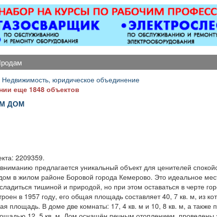
АННИКИ 5 разряда,
ков
/п от 33000 руб. 6
зряда, з/п от 37000
руб. официальное
трудоустройство
ный соц. пакет ООО
продам
ОП «Интерлок-Н»
 Недвижимость, юридическое объединение
нии еще 1848 объектов
М ДОМ
.
кта: 2209359.
вниманию предлагается уникальный объект для ценителей спокой
дом в жилом районе Боровой города Кемерово. Это идеальное место
сладиться тишиной и природой, но при этом оставаться в черте гор
роен в 1957 году, его общая площадь составляет 40, 7 кв. м, из кот
я площадь. В доме две комнаты: 17, 4 кв. м и 10, 8 кв. м, а также
лощадью 12, 5 кв. м. Дом оснащён печным отоплением, проведены 