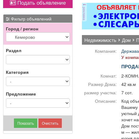
Подать объявление
оборудованием,
откатные ворота; все
ОХР
реклама
имеется парковка, торг
виды сварочных работ;
з
уместен.
металлоконструкции;
ра
Фильтр объявлений
бетонные работы
Город / регион
любой сложности.
Пенсионерам скидка
пол
недвижимость
дом
10%.
Ч
Раздел
Компания:
Держава
У компа
ПРОДА
Категория
Комнат:
2-КОМН
Размер Дома:
42 кв.м
размер участка:
7 сот.
Предложение
Описание:
Код объе
Вашему 
уютный 
хочет на
Дом пост
м — жила
кухня п