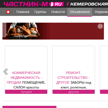
КЕМЕРОВСКАЯ 
Главная
Группы
Новости
Объявления
Недвиж
реклама
КОММЕРЧЕСКАЯ
РЕМОНТ,
НЕДВИЖИМОСТЬ -
СТРОИТЕЛЬСТВО -
ПРОДАМ
ПОМЕЩЕНИЕ,
ДРУГОЕ
ЗАБОРЫ под
САЛОН красоты
ключ; ролетные,
«Оазис», площадь 88, 8
секционные ворота (от
ВО
продам
другое
кв. м, по адресу ул.
официального
к к
Юдина, 1, хороший
представителя
ремонт, полностью с
компании DoorHan);
Л