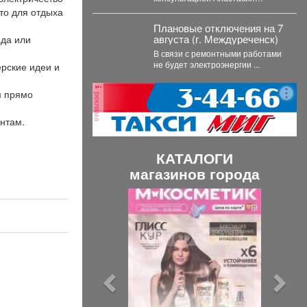
Подушко развеяла популярные
то для отдыха
мифы о питании кормящих мам.
Плановые отключения на 7
...
августа (г. Междуреченск)
ада или
В связи с ремонтными работами
не будет электроэнергии ...
рские идеи и
м прямо
реклама
нтам.
КАТАЛОГИ
магазинов города
П
С
р
л
е
е
д
д
ы
у
д
ю