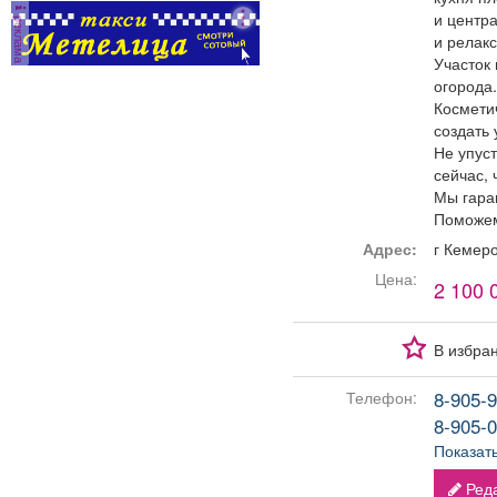
и центр
реклама
и релак
Участок
огорода.
Космети
создать 
Не упус
сейчас, 
Мы гара
Поможем
Адрес:
г Кемер
Цена:
2 100 
В избра
8-905-9
Телефон:
8-905-0
Показат
Реда