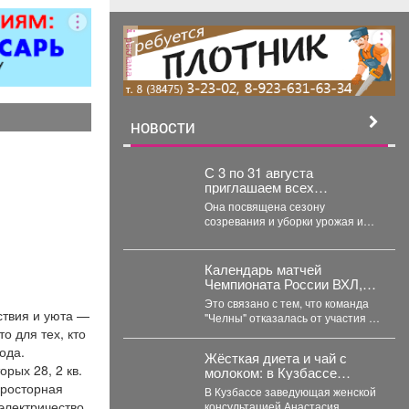
ер»).
реклама
НОВОСТИ
С 3 по 31 августа
приглашаем всех
любителей садоводства и
Она посвящена сезону
огородничества в
созревания и уборки урожая и
библиотеку «Молодежная»
особенно актуальна в августе - в
на книжную выставку «Ваш
самое...
урожайный участок»!
Календарь матчей
Чемпионата России ВХЛ,
который должен был
Это связано с тем, что команда
появиться сегодня,
ствия и уюта —
"Челны" отказалась от участия в
опубликуют позднее.
 для тех, кто
турнире из-за финансовых
проблем...
ода.
Жёсткая диета и чай с
орых 28, 2 кв.
молоком: в Кузбассе
мамам рассказали правду
 просторная
В Кузбассе заведующая женской
о грудном вскармливании
электричество
консультацией Анастасия