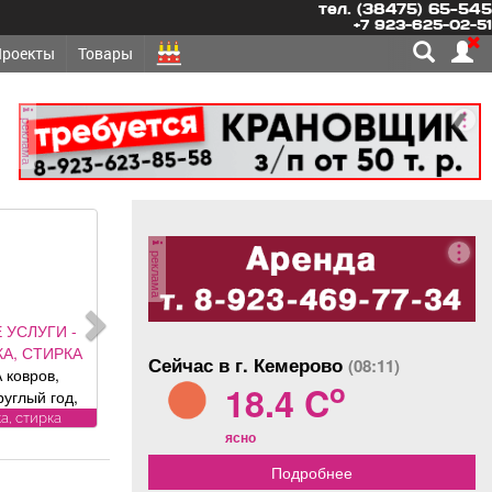
тел. (38475) 65-545
+7 923-625-02-51
Проекты
Товары
реклама
реклама
 УСЛУГИ -
А, СТИРКА
Сейчас в г. Кемерово
(08:11)
 ковров,
o
18.4 C
руглый год,
и привезем
а, стирка
ясно
латно.
рам скидка
Подробнее
ика «Чистый