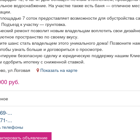
альное водоснабжение. На участке также есть баня — отличное мес
сации.
 площадью 7 соток предоставляет возможности для обустройства с
 Подъезд к участку — грунтовка.
ческий ремонт позволит новым владельцам воплотить свои дизайне
уютное пространство по своему вкусу.
тите шанс стать владельцем этого уникального дома! Позвоните на
чтобы узнать больше и договориться о просмотре.
нтируем безопасную сделку и юридическую поддержку нашим Клие
 одобрить ипотеку с сниженной ставкой.
ово, ул Логовая
Показать на карте
000 руб.
нное
69-...
71-...
ь телефоны
ктировать объявление