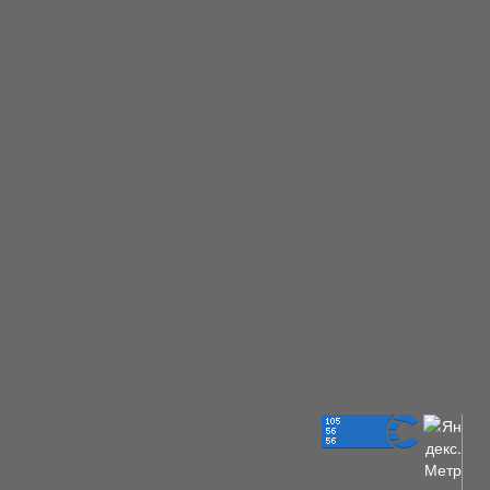
построить дом
у. Дороги
дом с чертой
ут ходьбы до
льному
а,