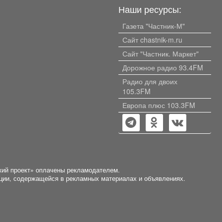
тому, кто хочет 
Наши ресурсы:
по своему проект
зимой чистят, ря
Газета "Частник-М"
города (пять мин
Сайт chastnik-m.ru
ж.д.вокзала). Реа
покупателю скидк
Сайт "Частник. Маркет"
собственник.
Дорожное радио 93.4FM
Радио для двоих
105.3FM
Европа плюс 103.3FM
кий проект» оплачены рекламодателем.
ации, содержащейся в рекламных материалах и объявлениях.