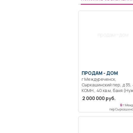
продам - дом
ПРОДАМ -
ДОМ
г Междуреченск,
Сыркашинский пер, д 35, 4-
КОМН., 40 кв.м, баня (Нужно
достроить), плановый, хо
2 000 000 руб.
постройки (Углярка,дров
г Межд
очень теплый, централь
пер Сыркашинс
водопровод, хороший
подъезд, много насажде
вид просто изумительны
вопросы по телефону, то