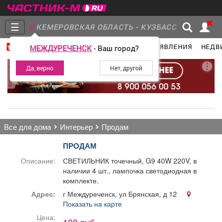
☰
КЕМЕРОВСКАЯ ОБЛАСТЬ - КУЗБАСС
ГЛАВНАЯ
ГРУППЫ
НОВОСТИ
ОБЪЯВЛЕНИЯ
НЕДВ
МЕЖДУРЕЧЕНСК
- Ваш город?
Главная
Группы
Новости
реклама
Объявления
Недвижимость
Услуги
все для дома
интерьер
продам
ПРОДАМ
Описание:
СВЕТИЛЬНИК точечный, G9 40W 220V, в
наличии 4 шт., лампочка светодиодная в
Работа
Транспорт
Компании
комплекте.
Адрес:
г Междуреченск, ул Брянская, д 12
Показать на карте
Цена: