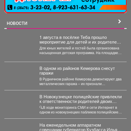
НОВОСТИ
1 августа в посёлке Теба прошло
мероприятие для детей и их родителей
посвященное дню рождения поселка.
Для юных жителей и гостей была организована
насыщенная детская программа. На площадке
звучал детский смех...
В одном из районов Кемерова снесут
гаражи
В Рудничном районе Кемерова демонтируют два
металлических гаража – их признали
незаконными. В Рудничном...
В Новокузнецке полицейские привлекли
к ответственности родителей двоих
зацеперов
🔍В ходе мониторинга СМИ и сети Интернет в
одном из новокузнецких пабликов полицейские
обнаружили видеозапись,...
На еженедельном аппаратном
совещании губернатор Кузбасса Илья