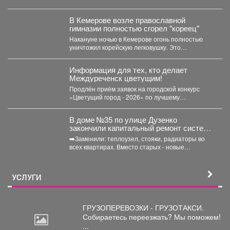
световые эффекты помогают погрузиться в
атмосферу Великой...
В Кемерове возле православной
гимназии полностью сгорел "кореец"
Накануне ночью в Кемерове огонь полностью
уничтожил корейскую легковушку. Это
произошло недалеко от гимназии. ...
Информация для тех, кто делает
Междуреченск цветущим!
Продлён приём заявок на городской конкурс
«Цветущий город - 2026» по лучшему
оформлению дворовых территорий....
В доме №35 по улице Дузенко
закончили капитальный ремонт системы
отопления.
➡️Заменили: теплоузел, стояки, радиаторы во
всех квартирах. Вместо старых - новые
биметаллические батареи (они сделаны...
УСЛУГИ
ГРУЗОПЕРЕВОЗКИ - ГРУЗОТАКСИ.
Собираетесь
переезжать? Мы поможем!
...