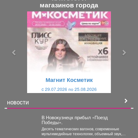
магазинов города
П
С
р
л
е
е
д
д
ы
у
д
ю
у
щ
щ
и
Магнит Косметик
и
й
c 29.07.2026 по 25.08.2026
й
НОВОСТИ
В Новокузнецк прибыл «Поезд
Победы».
Десять тематических вагонов, современные
мультимедийные технологии, объемный звук,