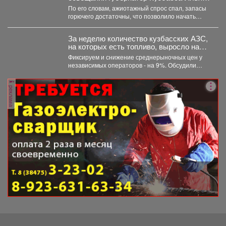
Середюк заявил о стабилизации
По его словам, ажиотажный спрос спал, запасы
ситуации с топливом в регионе.
горючего достаточны, что позволило начать
отмену ограничений на...
За неделю количество кузбасских АЗС,
на которых есть топливо, выросло на
21,3%.
Фиксируем и снижение среднерыночных цен у
независимых операторов - на 9%. Обсудили
ситуацию на...
реклама