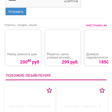
Отправить
ТОВАРЫ, СКИДКИ, АКЦИИ
Набор ремонта шин
Решетка гриль
Домкрат
универсальная
гидравлический
«Эконом»
бутылочный «Fit
80
200
руб
299 руб.
1850 р
64502»
ПОХОЖИЕ ОБЪЯВЛЕНИЯ
продам - плафон для
продам - одеяла, 2