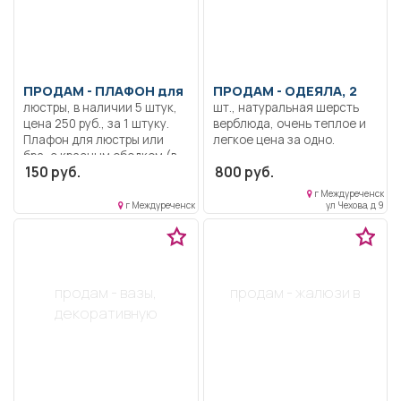
ПРОДАМ -
ПЛАФОН для
ПРОДАМ -
ОДЕЯЛА, 2
люстры, в наличии 5 штук,
шт., натуральная шерсть
цена 250 руб., за 1 штуку.
верблюда, очень теплое и
Плафон для люстры или
легкое цена за одно.
бра, с красным ободком (в
150 руб.
800 руб.
наличии есть, 2 штуки).
Цена 150 руб. за 1 штуку.
г Междуреченск
г Междуреченск
ул Чехова, д 9
продам - вазы,
продам - жалюзи в
декоративную