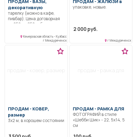
ПРОДАМ -
ВАЗЫ,
ПРОДАМ -
ЖАЛЮЗИ в
декоративную
упаковке, новые.
тарелку (можно в кафе,
пивбар). Цена договорная
от 250 до 850 руб
2 000 руб.
Кемеровская область - Кузбасс
г Междуреченск
г Междуреченск
продам - ковер, размер
продам - рамка для
ПРОДАМ -
КОВЕР,
ПРОДАМ -
РАМКА ДЛЯ
размер
ФОТОГРАФИЙ в стиле
«Шебби Шик» - 22, 5х14, 5
3х2 м, в хорошем состоянии
см
3 500 руб.
100 руб.