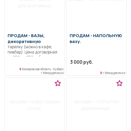
декоративную
ПРОДАМ -
ВАЗЫ,
ПРОДАМ -
НАПОЛЬНУЮ
декоративную
вазу.
тарелку (можно в кафе,
пивбар). Цена договорная
от 250 до 850 руб
3 000 руб.
Кемеровская область - Кузбасс
г Междуреченск
г Междуреченск
продам - новогоднюю
продам - статуэтки
сосну,
деревянные,