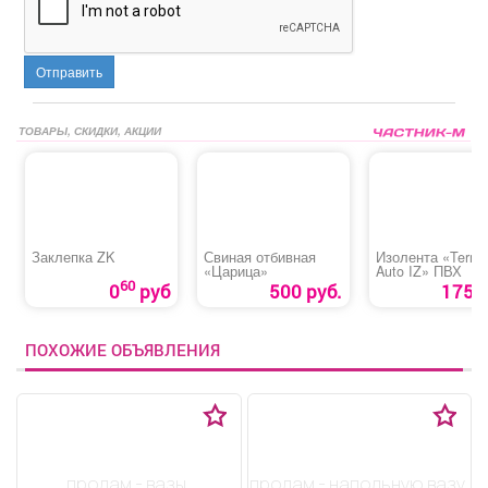
Отправить
ТОВАРЫ, СКИДКИ, АКЦИИ
Заклепка ZK
Свиная отбивная
Изолента «Termin
«Царица»
Auto IZ» ПВХ
60
0
руб
500 руб.
175 р
ПОХОЖИЕ ОБЪЯВЛЕНИЯ
продам - вазы,
продам - напольную вазу.