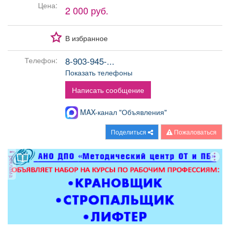
Цена:
Афиша
Обучение
Проекты
2 000 руб.
В избранное
8-903-945-...
Телефон:
Товары
Поздравления
Погода
Показать телефоны
Написать сообщение
MAX-канал "Объявления"
ТВ программа
Я - пенсионер
Поделиться
Пожаловаться
реклама