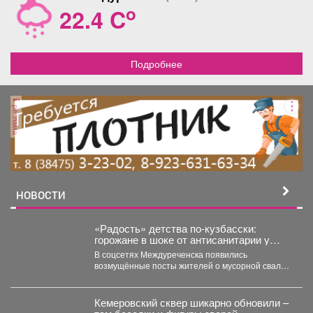
o
22.4 C
Подробнее
реклама
НОВОСТИ
«Радость» детства по-кузбасски:
горожане в шоке от антисанитарии у
детского сада
В соцсетях Междуреченска появились
возмущённые посты жителей о мусорной свалке,
которая "выросла" рядом с детским...
Кемеровский сквер шикарно обновили –