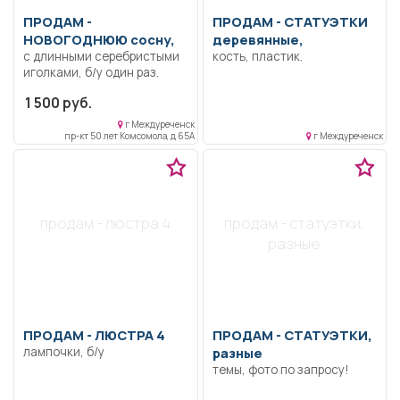
ПРОДАМ -
ПРОДАМ -
СТАТУЭТКИ
НОВОГОДНЮЮ сосну,
деревянные,
с длинными серебристыми
кость, пластик.
иголками, б/у один раз.
1 500 руб.
г Междуреченск
пр-кт 50 лет Комсомола, д 65А
г Междуреченск
продам - люстра 4
продам - статуэтки,
разные
ПРОДАМ -
ЛЮСТРА 4
ПРОДАМ -
СТАТУЭТКИ,
лампочки, б/у
разные
темы, фото по запросу!