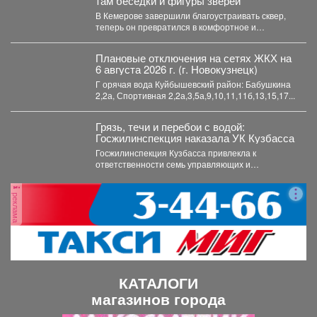
там беседки и фигуры зверей
В Кемерове завершили благоустраивать сквер,
теперь он превратился в комфортное и
уникальное место. В...
Плановые отключения на сетях ЖКХ на
6 августа 2026 г. (г. Новокузнецк)
Г орячая вода Куйбышевский район: Бабушкина
2,2а, Спортивная 2,2а,3,5а,9,10,11,11б,13,15,17...
Грязь, течи и перебои с водой:
Госжилинспекция наказала УК Кузбасса
Госжилинспекция Кузбасса привлекла к
ответственности семь управляющих и
ресурсоснабжающих компаний за нарушения в
содержании домов...
реклама
КАТАЛОГИ
магазинов города