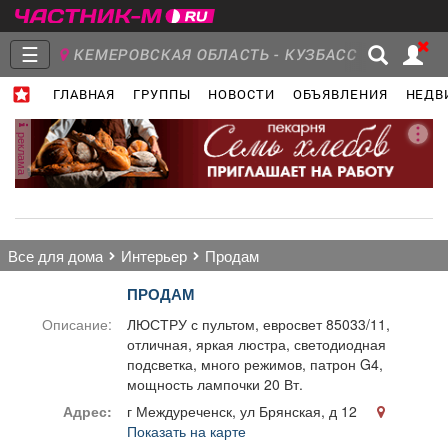
☰
КЕМЕРОВСКАЯ ОБЛАСТЬ - КУЗБАСС
ГЛАВНАЯ
ГРУППЫ
НОВОСТИ
ОБЪЯВЛЕНИЯ
НЕДВ
Главная
Группы
Новости
реклама
Объявления
Недвижимость
Услуги
все для дома
интерьер
продам
ПРОДАМ
Описание:
ЛЮСТРУ с пультом, евросвет 85033/11,
отличная, яркая люстра, светодиодная
Работа
Транспорт
Компании
подсветка, много режимов, патрон G4,
мощность лампочки 20 Вт.
Адрес:
г Междуреченск, ул Брянская, д 12
Показать на карте