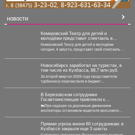
НОВОСТИ
Кемеровский Театр для детей и
молодёжи представит спектакль в
Москве
Кемеровский Театр для детей и молодёжи
сегодня, 4 августа, представит свой спектакль на
открытом международном...
Новосибирск заработал на туристах, в
том числе из Кузбасса, 88,7 млн руб.
За второй квартал 2026 года представители
турбизнеса перечислили в бюджет
Новосибирска 32,4 млн рублей. Всего...
В Березовском сотрудники
Госавтоинспекции привлекли к
ответственности водителя мотоцикла,
🏍При надзоре за дорожным движением
не имеющего права управления
инспекторы остановили водителя кроссового
мотоцикла. При проверке документов было
установлено,...
Прямая угроза жизни 60 сотрудникам: в
Кузбассе закрыли еще 3 шахты
Сибирское управление Ростехнадзора подвело