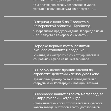
огородничества в библиотеку
Она посвящена сезону созревания и уборки
«Молодежная» на книжную выставку
урожая и особенно актуальна в августе - в
«Ваш урожайный участок»!
самое...
В период с ночи 5 по 7 августа в
Кемеровской области - Кузбассу
ожидаются грозы, сильные дожди, днем
❗️Оперативное предупреждение! В период с ночи
местами град.
5 по 7 августа в Кемеровской области -...
Нередко верным путем развития
бизнеса становится создание
совместных проектов, работа в команде
Узнайте, как настроить пути сотрудничества в
и даже полномасштабные объединения.
социальной сфере на нашем вебинаре
«Креативное партнёрство. Нестандартные
решения...
В Новокузнецке прошли учения по
отработке действий членов участковой
избирательной комиссии в нештатных
Тренировка проходила во взаимодействии с
ситуациях на предстоящих выборах.
сотрудниками Росгвардии и полиции, включая
специалистов кинологической службы.
В Кузбассе начнут строить мегазавод за
3 млрд рублей – когда и где
Стали известны сроки строительства в Кузбассе
нового завода, о котором власти договорились в
Питере. ...