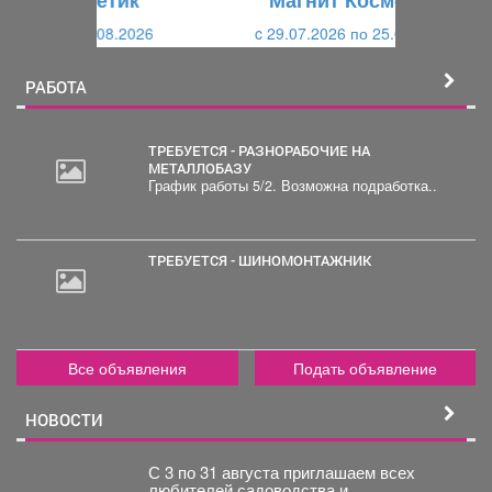
Магнит Косметик
и
й
c 29.07.2026 по 25.08.2026
й
РАБОТА
ТРЕБУЕТСЯ - РАЗНОРАБОЧИЕ НА
МЕТАЛЛОБАЗУ
График работы 5/2. Возможна подработка..
20
000
руб.
ТРЕБУЕТСЯ - ШИНОМОНТАЖНИК
2
000
руб.
Все объявления
Подать объявление
НОВОСТИ
С 3 по 31 августа приглашаем всех
любителей садоводства и