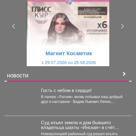
е
е
д
д
ы
у
д
ю
у
щ
щ
и
Магнит Косметик
и
й
c 29.07.2026 по 25.08.2026
й
НОВОСТИ
Гость с небом в сердце!
В лагере «Ратник» вновь побывал наш добрый
друг и наставник - Вадим Львович Ляпин,
представитель...
Суд изъял землю и дом бывшего
владельца шахты «Инская» в счёт
долга
Новокузнецкий районный суд решил изъять