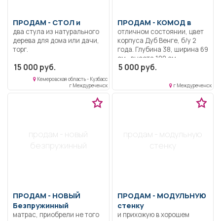
ПРОДАМ -
СТОЛ и
ПРОДАМ -
КОМОД в
два стула из натурального
отличном состоянии, цвет
дерева для дома или дачи,
корпуса Дуб Венге, б/у 2
торг.
года. Глубина 38, ширина 69
см., высота 100 см.
15 000 руб.
5 000 руб.
Материал каркаса ЛДСП,
материал кромки каркаса
Кемеровская область - Кузбасс
ПВХ, материал фасада
г Междуреченск
г Междуреченск
МДФ.
продам - новый
продам - модульную
безпружинный
стенку
ПРОДАМ -
НОВЫЙ
ПРОДАМ -
МОДУЛЬНУЮ
Безпружинный
стенку
матрас, приобрели не того
и прихожую в хорошем