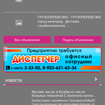
ГРУЗОПЕРЕВОЗКИ - ГРУЗОПЕРЕВОЗКИ
город-межгород.
Доставка
стройматериалов, ...
Все объявления
Подать объявление
реклама
НОВОСТИ
Жуткие числа: в Кузбассе число
больных гепатитом С взлетело почти
вдвое
Кузбассовцев, заражённых "ласковым убийцей",
стало за несколько лет почти вдвое больше, что