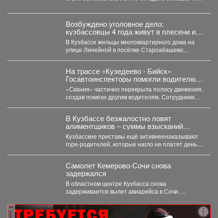
показали последние исследования....
Возбуждено уголовное дело:
кузбассовцы 4 года живут в плесени и
ждут помощи
В Кузбассе жильцы многоквартирного дома на
улице Линейной в посёлке Староабашево
Новокузнецкого округа больше года...
На трассе «Кузедеево - Бийск»
Госавтоинспекторы помогли водителю
застрявшего в кювете грузовика.
«Скания» частично перекрыла полосу движения,
создав помехи другим водителям. Сотрудники
ГИБДД организовали на месте реверсивное...
В Кузбассе безжалостно ловят
алиментщиков – суммы взысканий
невероятно растут
Кузбасские приставы ещё активнеенаказывают
горе-родителей, которые нагло не платят деньги
на содержание детей. С...
Самолет Кемерово-Сочи снова
задержался
В областном центре Кузбасса снова
задерживается вылет авиарейса в Сочи.
Сегодня, 7 августа, задерживается...