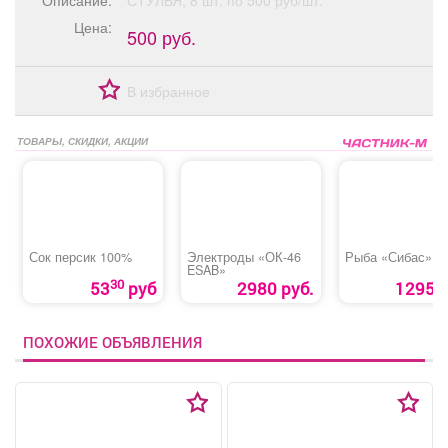
Описание:
СТУЛЬЯ, 8 шт. по 500 руб/шт.
Афиша
Обучение
Проекты
Цена:
500 руб.
В избранное
Товары
Поздравления
Погода
ТОВАРЫ, СКИДКИ, АКЦИИ
ТВ программа
Я - пенсионер
Сок персик 100%
Электроды «ОК-46
Рыба «Сибас»
ESAB»
30
53
руб
2980 руб.
1295 р
ПОХОЖИЕ ОБЪЯВЛЕНИЯ