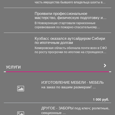
часть имущества бывшего владельца шахты в
Кузбассе в пользу областного...
Проявили профессиональное
мастерство, физическую подготовку и
командный дух.
В Новокузнецке стартовали гарнизонные
соревнования по пожарно-спасательному
спорту. Они продлятся в течение двух дней, а...
Кузбасс оказался аутсайдером Сибири
по ипотечным долгам
Кемеровская область обогнала почти всех в СФО
по росту просрочки по ипотеке на строящееся
жильё....
УСЛУГИ
ИЗГОТОВЛЕНИЕ МЕБЕЛИ - МЕБЕЛЬ
на
заказ по вашим размерам! ...
1 000 руб.
ДРУГОЕ - ЗАБОРЫ под
ключ; ролетные,
секционные ...