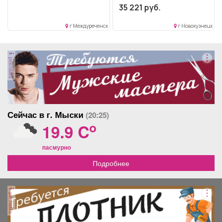
35 221 руб.
г Междуреченск
г Новокузнецк
реклама
Сейчас в г. Мыски
(20:25)
o
19.9 C
пасмурно
Подробнее
реклама