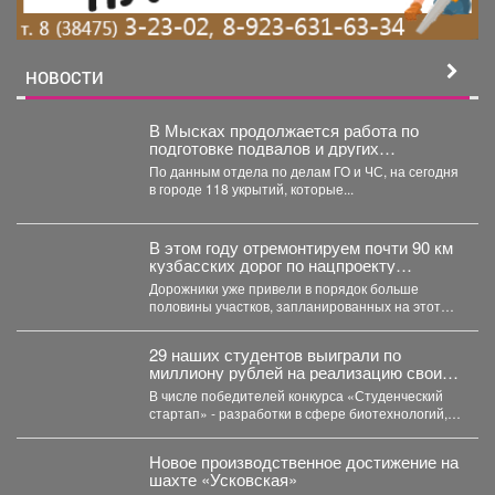
НОВОСТИ
В Мысках продолжается работа по
подготовке подвалов и других
заглубленных помещений для укрытия
По данным отдела по делам ГО и ЧС, на сегодня
населения на случай возникновения
в городе 118 укрытий, которые...
чрезвычайных ситуаций
В этом году отремонтируем почти 90 км
кузбасских дорог по нацпроекту
«Инфраструктура для жизни», который
Дорожники уже привели в порядок больше
инициировал наш Президент Владимир
половины участков, запланированных на этот
Владимирович Путин.
сезон. Например, закончили работу...
29 наших студентов выиграли по
миллиону рублей на реализацию своих
проектов.
В числе победителей конкурса «Студенческий
стартап» - разработки в сфере биотехнологий,
медицины, цифровых технологий, новых...
Новое производственное достижение на
шахте «Усковская»