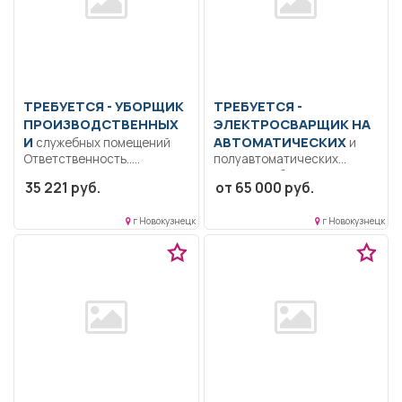
ТРЕБУЕТСЯ - УБОРЩИК
ТРЕБУЕТСЯ -
ПРОИЗВОДСТВЕННЫХ
ЭЛЕКТРОСВАРЩИК НА
И
АВТОМАТИЧЕСКИХ
служебных помещений
и
Ответственность..
полуавтоматических
Осуществляет ежедневную
машинах Образование:
35 221 руб.
от 65 000 руб.
влажную уборку служебных
Среднее
помещений, лестниц...
профессиональное
г Новокузнецк
г Новокузнецк
образование.. Сварка
общестроительных МК;...