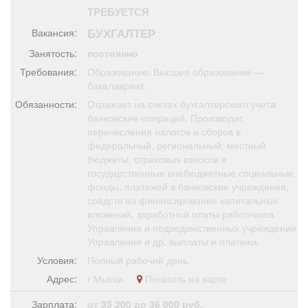
Афиша
Обучение
Проекты
ТРЕБУЕТСЯ
БУХГАЛТЕР
Вакансия:
Занятость:
постоянно
Требования:
Образование: Высшее образование —
бакалавриат.
Товары
Поздравления
Погода
Обязанности:
Отражает на счетах бухгалтерского учета
банковские операций. Производит
перечисления налогов и сборов в
федеральный, региональный, местный
бюджеты, страховых взносов в
ТВ программа
Я - пенсионер
государственные внебюджетные социальные
фонды, платежей в банковские учреждения,
средств на финансирование капитальных
вложений, заработной платы работников
Управления и подведомственных учреждении
Управления и др. выплаты и платежи.
Условия:
Полный рабочий день.
Адрес:
г Мыски
Показать на карте
Зарплата:
от 35 200 до 36 000 руб.