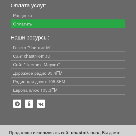
Оплата услуг:
Расценки
Оплатить
Наши ресурсы:
Газета "Частник-М"
Сайт chastnik-m.ru
Сайт "Частник. Маркет"
Дорожное радио 93.4FM
Радио для двоих 105.3FM
Европа плюс 103.3FM
Политика конфиденциальности
Продолжая использовать сайт
chastnik-m.ru
, Вы даете