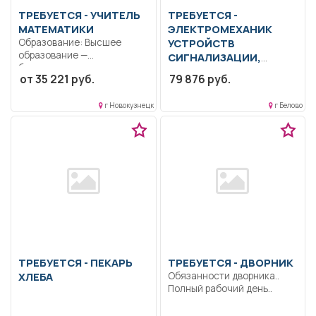
ТРЕБУЕТСЯ - УЧИТЕЛЬ
ТРЕБУЕТСЯ -
МАТЕМАТИКИ
ЭЛЕКТРОМЕХАНИК
Образование: Высшее
УСТРОЙСТВ
образование —
СИГНАЛИЗАЦИИ,
бакалавриат..
централизации, блокировки
от 35 221 руб.
79 876 руб.
Формирование
Образование: Среднее
способности к
профессиональное
логическому...
г Новокузнецк
г Белово
образование.. Контроль
хода и качества...
ТРЕБУЕТСЯ - ПЕКАРЬ
ТРЕБУЕТСЯ - ДВОРНИК
ХЛЕБА
Обязанности дворника..
Полный рабочий день..