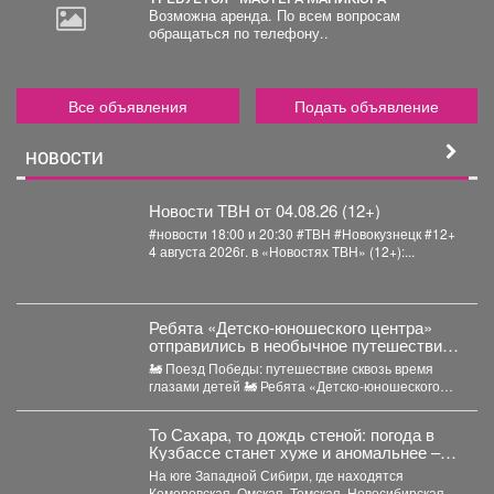
Возможна аренда. По всем вопросам
обращаться по телефону..
Все объявления
Подать объявление
НОВОСТИ
Новости ТВН от 04.08.26 (12+)
#новости 18:00 и 20:30 #ТВН #Новокузнецк #12+
4 августа 2026г. в «Новостях ТВН» (12+):...
Ребята «Детско-юношеского центра»
отправились в необычное путешествие -
на борт «Поезда Победы».
🚂 Поезд Победы: путешествие сквозь время
глазами детей 🚂 Ребята «Детско-юношеского
центра» отправились в...
То Сахара, то дождь стеной: погода в
Кузбассе станет хуже и аномальнее –
причина
На юге Западной Сибири, где находятся
Кемеровская, Омская, Томская, Новосибирская