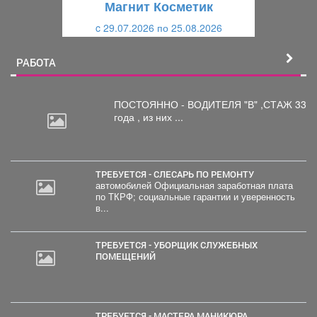
Магнит Косметик
и
й
c 29.07.2026 по 25.08.2026
й
РАБОТА
ПОСТОЯННО - ВОДИТЕЛЯ "В"
,СТАЖ 33
года , из них ...
ТРЕБУЕТСЯ - СЛЕСАРЬ ПО РЕМОНТУ
автомобилей Официальная заработная плата
по ТКРФ; социальные гарантии и уверенность
в...
ТРЕБУЕТСЯ - УБОРЩИК СЛУЖЕБНЫХ
ПОМЕЩЕНИЙ
ТРЕБУЕТСЯ - МАСТЕРА МАНИКЮРА