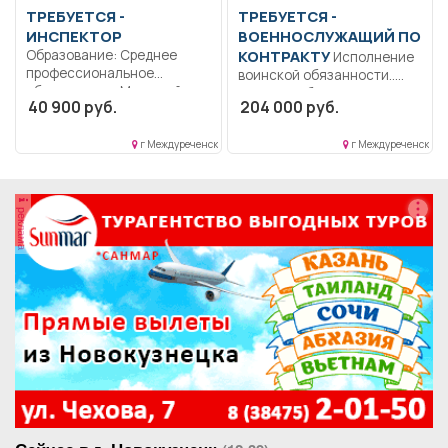
ТРЕБУЕТСЯ -
ТРЕБУЕТСЯ -
ИНСПЕКТОР
ВОЕННОСЛУЖАЩИЙ ПО
Образование: Среднее
КОНТРАКТУ
Исполнение
профессиональное
воинской обязанности..
образование.. Младший
Полный рабочий день..
40 900 руб.
204 000 руб.
оперуполномоченный
отдела уголовного
розыска....
г Междуреченск
г Междуреченск
реклама