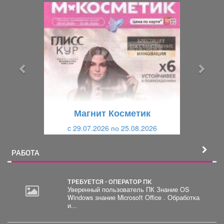
П
С
р
л
е
е
д
д
ы
у
д
ю
у
щ
щ
и
Магнит Косметик
и
й
c 29.07.2026 по 25.08.2026
й
РАБОТА
ТРЕБУЕТСЯ - ОПЕРАТОР ПК
Уверенный пользователь ПК Знание OS
Windows знание Microsoft Office . Обработка
20
и...
000
руб.