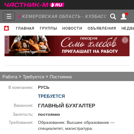
☰
КЕМЕРОВСКАЯ ОБЛАСТЬ - КУЗБАСС
ГЛАВНАЯ
ГРУППЫ
НОВОСТИ
ОБЪЯВЛЕНИЯ
НЕДВ
Главная
Группы
Новости
реклама
Объявления
Недвижимость
Услуги
работа
требуется
постоянно
В компанию:
РУСЬ
ТРЕБУЕТСЯ
Работа
Транспорт
Компании
ГЛАВНЫЙ БУХГАЛТЕР
Вакансия:
Занятость:
постоянно
Требования:
Образование: Высшее образование —
специалитет, магистратура.