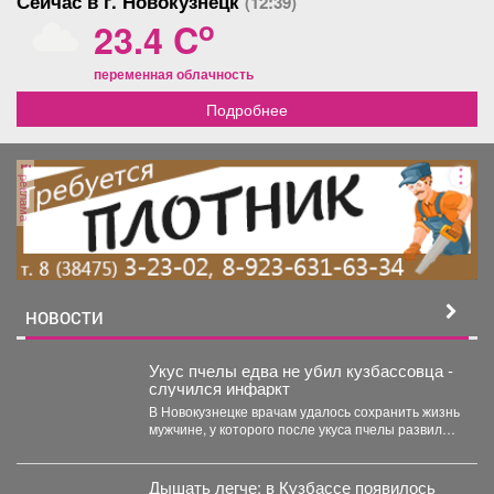
Сейчас в г. Новокузнецк
(12:39)
o
23.4 C
переменная облачность
Подробнее
реклама
НОВОСТИ
Укус пчелы едва не убил кузбассовца -
случился инфаркт
В Новокузнецке врачам удалось сохранить жизнь
мужчине, у которого после укуса пчелы развился
тяжелейший инфаркт....
Дышать легче: в Кузбассе появилось