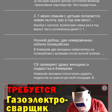
🤝 На базе нашего центра состоялся вебинар
«Креативное партнёрство. Нестандартные
решения для коллабораций в социальном...
С 1 июня семьям с детьми полагается
новая льгота: раз в год они могут
вернуть часть уплаченного налога.
Кешбэк с налогов. Кузбасские семьи раз в год
вернут часть уплаченных денег С 1...
Ночной дебош: две кемеровчанки
избили полицейских
В Кемерове две женщины набросились на
полицейских с кулаками после ночной гулянки. В
Кемерове...
СК проверяет драку женщины и
подростка в Кемерове
Кемерове женщина попыталась ударить
подростка за шум на детской площадке. В
Кемерове на Притомском...
реклама