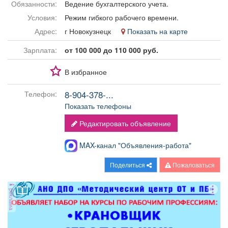
Обязанности:
Ведение бухгалтерского учета.
Афиша
Обучение
Проекты
Условия:
Режим гибкого рабочего времени.
Адрес:
г Новокузнецк
Показать на карте
Зарплата:
от 100 000 до 110 000 руб.
Товары
Поздравления
Погода
В избранное
8-904-378-...
Телефон:
Показать телефоны
ТВ программа
Я - пенсионер
Редактировать объявление
MAX-канал "Объявления-работа"
Поделиться
Пожаловаться
реклама