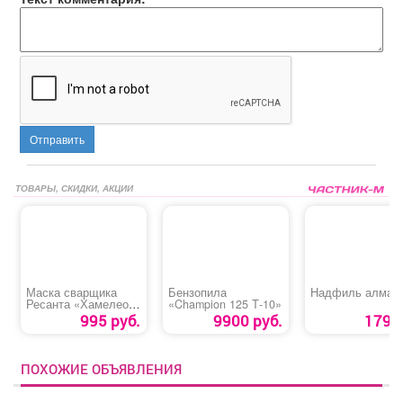
Отправить
ТОВАРЫ, СКИДКИ, АКЦИИ
Маска сварщика
Бензопила
Надфиль алмаз
Ресанта «Хамелеон
«Champion 125 Т-10»
МС-6»
995 руб.
9900 руб.
179 р
ПОХОЖИЕ ОБЪЯВЛЕНИЯ