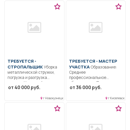
ТРЕБУЕТСЯ -
ТРЕБУЕТСЯ - МАСТЕР
СТРОПАЛЬЩИК
УЧАСТКА
Уборка
Образование:
металлической стружки,
Среднее
погрузка и разгрузка
профессиональное
мусора.. Неполный
образование.. Проводить
от 40 000 руб.
от 36 000 руб.
рабочий...
постоянные осмотры мест
общего...
г Новокузнецк
г Киселевск