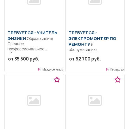
ТРЕБУЕТСЯ - УЧИТЕЛЬ
ТРЕБУЕТСЯ -
ФИЗИКИ
ЭЛЕКТРОМОНТЕР ПО
Образование:
Среднее
РЕМОНТУ
и
профессиональное
обслуживанию
образование..
электрооборудования 5
от 35 500 руб.
от 62 700 руб.
Формирование
разряд-6 разряд.
общекультурных
Образование: Среднее
компетенций и понимания...
г Междуреченск
г Кемерово
профессиональное.. Цех
электроснабжения,...