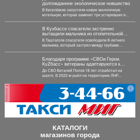
долгожданное экологическое новшество
В Киселёвске запустили новую экологичную
котельную, которая заменит три устаревших и
даст тепло 1,5 тысячам...
В Кузбассе спасатели экстренно
вытащили мальчика из отопительной
системы
В Таштаголе спасатели освободили 8-летнего
мальчика, который застрял между трубами
отопительной системы на территории школы....
Благодаря программе «СВОи Герои.
КуZбасс» ветераны адаптируются к
мирной жизни и находят новый вектор
До СВО Виталий Попов 18 лет отработал на
развития.
шахте. В 2022-м ушёл на территорию ЛНР...
реклама
КАТАЛОГИ
магазинов города