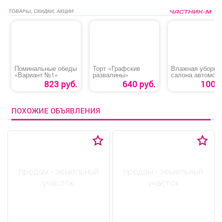
ТОВАРЫ, СКИДКИ, АКЦИИ
Поминальные обеды
Торт «Графские
Влажная уборка
«Вариант №1»
развалины»
салона автомоб
823 руб.
640 руб.
100 р
ПОХОЖИЕ ОБЪЯВЛЕНИЯ
продам - земельный
продам - земельный
участок
участок