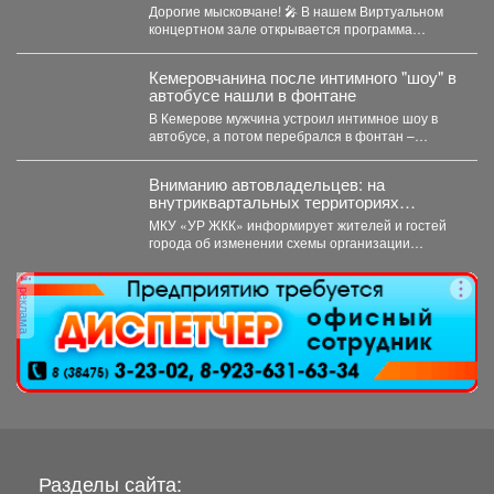
концерта-караоке «Споём любимое и
Дорогие мысковчане! 🎤 В нашем Виртуальном
родное»!
концертном зале открывается программа
трансляция концерта-караоке «Споём
любимое...
Кемеровчанина после интимного "шоу" в
автобусе нашли в фонтане
В Кемерове мужчина устроил интимное шоу в
автобусе, а потом перебрался в фонтан –
полицейские...
Вниманию автовладельцев: на
внутриквартальных территориях
Междуреченского муниципального
МКУ «УР ЖКК» информирует жителей и гостей
округа вводятся ограничения стоянки.
города об изменении схемы организации
дорожного движения на...
реклама
Разделы сайта: