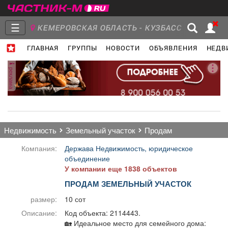
☰
КЕМЕРОВСКАЯ ОБЛАСТЬ - КУЗБАСС
ГЛАВНАЯ
ГРУППЫ
НОВОСТИ
ОБЪЯВЛЕНИЯ
НЕДВ
Главная
Группы
Новости
реклама
Объявления
Недвижимость
Услуги
недвижимость
земельный участок
продам
Компания:
Держава Недвижимость, юридическое
объединение
У компании еще 1838 объектов
Работа
Транспорт
Компании
ПРОДАМ ЗЕМЕЛЬНЫЙ УЧАСТОК
размер:
10 сот
Описание:
Код объекта: 2114443.
🏡 Идеальное место для семейного дома: