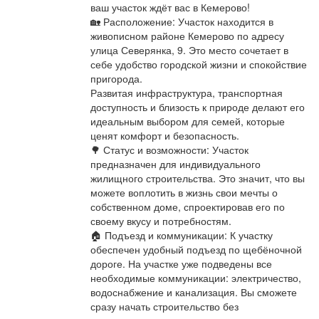
ваш участок ждёт вас в Кемерово!
Афиша
Обучение
Проекты
🏡 Расположение: Участок находится в
живописном районе Кемерово по адресу
улица Северянка, 9. Это место сочетает в
себе удобство городской жизни и спокойствие
пригорода.
Товары
Поздравления
Погода
Развитая инфраструктура, транспортная
доступность и близость к природе делают его
идеальным выбором для семей, которые
ценят комфорт и безопасность.
🌳 Статус и возможности: Участок
предназначен для индивидуального
ТВ программа
Я - пенсионер
жилищного строительства. Это значит, что вы
можете воплотить в жизнь свои мечты о
собственном доме, спроектировав его по
своему вкусу и потребностям.
🏠 Подъезд и коммуникации: К участку
обеспечен удобный подъезд по щебёночной
дороге. На участке уже подведены все
необходимые коммуникации: электричество,
водоснабжение и канализация. Вы сможете
сразу начать строительство без