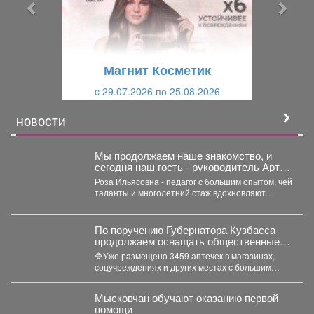
ы
у
д
ю
у
щ
щ
и
Магнит Косметик
и
й
c 29.07.2026 по 25.08.2026
й
НОВОСТИ
Мы продолжаем наше знакомство, и
сегодня наш гость - руководитель Арт-
студии «Просто интересно» - Некрасова
Роза Ильясовна - педагог с большим опытом, чей
Роза Ильясовна.
таланты и многолетний стаж вдохновляют
участников на...
По поручению Губернатора Кузбасса
продолжаем оснащать общественные
пространства аптечками первой
🔷Уже размещено 3459 аптечек в магазинах,
помощи.
соцучреждениях и других местах с большим
потоком людей. Важно...
Мысковчан обучают оказанию первой
помощи