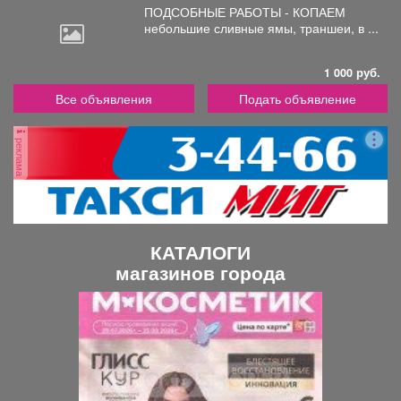
ПОДСОБНЫЕ РАБОТЫ - КОПАЕМ
небольшие
сливные ямы, траншеи, в ...
1 000 руб.
Все объявления
Подать объявление
реклама
КАТАЛОГИ
магазинов города
П
С
р
л
е
е
д
д