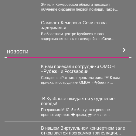
Жители Кемеровской области проходят
обучение оказанию первой помощи. Такое
поручение дал губернатор Илья Середюк. ...
Самолет Кемерово-Сочи снова
задержался
В областном центре Кузбасса снова
задерживается вылет авиарейса в Сочи.
Сегодня, 7 августа, задерживается...
НОВОСТИ
К нам приехали сотрудники ОМОН
«Рубеж» и Росгвардии.
Сегодня в «Ратнике» день экстрима! 🚨 К нам
приехали сотрудники ОМОН «Рубеж» и
Росгвардии....
️ В Кузбассе ожидается ухудшение
погоды!
По данным МЧС, 5 и 6августа в регионе
прогнозируются: 🌩 грозы; 🌧 сильные...
В нашем Виртуальном концертном зале
открывается программа трансляция