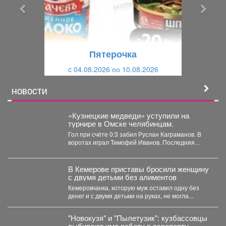
ы
у
д
ю
у
щ
щ
и
Пятерочка
и
й
c 04.08.2026 по 10.08.2026
й
НОВОСТИ
«Кузнецкие медведи» уступили на
турнире в Омске челябинцам.
Гол при счёте 0:3 забил Руслан Каграманов. В
воротах играл Тимофей Иванов. Последняя
шайба была...
В Кемерове приставы бросили женщину
с двумя детьми без алиментов
Кемеровчанка, которую муж оставил одну без
денег и с двумя детьми на руках, не могла...
"Новокузя" и "Пылетузик": кузбассовцы
выбирают имя роботу в аэропорту