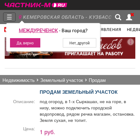
☰
КЕМЕРОВСКАЯ ОБЛАСТЬ - КУЗБАСС
ГЛАВНАЯ
ГРУППЫ
НОВОСТИ
ОБЪЯВЛЕНИЯ
НЕДВ
МЕЖДУРЕЧЕНСК
- Ваш город?
Главная
Группы
Новости
реклама
Объявления
Недвижимость
Услуги
недвижимость
земельный участок
продам
ПРОДАМ ЗЕМЕЛЬНЫЙ УЧАСТОК
Описание:
под огород, в 1-х Сыркашах, не на горе, в
низу, можно подключить городской
Работа
Транспорт
Компании
водопровод, рядом речка магазин, остановка.
Земля сухая, не топит.
Цена:
1 руб.