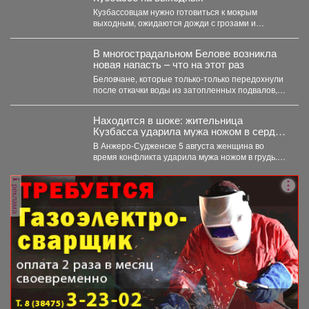
Кузбассовцам нужно готовиться к мокрым
выходным, ожидаются дожди с грозами и
сильный ветер. По...
В многострадальном Белове возникла
новая напасть – что на этот раз
Беловчане, которые только-только передохнули
после откачки воды из затопленных подвалов,
столкнулись с новой напастью. ...
Находится в шоке: жительница
Кузбасса ударила мужа ножом в сердце
- подробности
В Анжеро-Судженске 5 августа женщина во
время конфликта ударила мужа ножом в грудь.
Мужчина скончался....
реклама