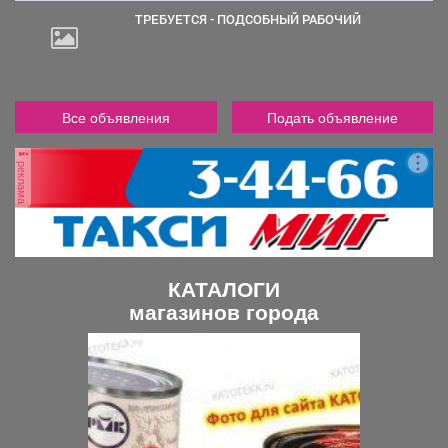
ТРЕБУЕТСЯ - ПОДСОБНЫЙ РАБОЧИЙ
Все объявления
Подать объявление
реклама
КАТАЛОГИ
магазинов города
П
С
р
л
е
е
д
д