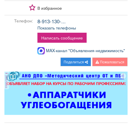
Афиша
Обучение
Проекты
В избранное
8-913-130-...
Телефон:
Показать телефоны
Товары
Поздравления
Погода
Написать сообщение
MAX-канал "Объявления-недвижимость"
Поделиться
Пожаловаться
ТВ программа
Я - пенсионер
реклама