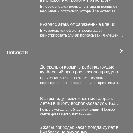
В новокузнецкой воздушной гавани появился
необычный сотрудник, который работает за
энергию. В международном аэропорту...
Кузбасс атакуют зараженные клещи
В Кемеровской области продолжают
регистрировать случаи присасывания клещей.
Управление Роспотребнадзора по Кемеровской
области опубликовало...
НОВОСТИ
До скольки кормить ребёнка грудью:
кузбасский врач рассказала правду о
лактации
Врач из Кузбасса Анастасия Подушко
опровергла распространённые стереотипы о
грудном вскармливании. По словам
заведующей...
В этом году возможностью собрать
детей в школу воспользовались 163
малообеспеченные семьи
Речь о ежегодной областной акции «Первое
Междуреченска.
сентября каждому школьнику».
Ужасы природы: какая погода будет в
Кузбассе на выходных