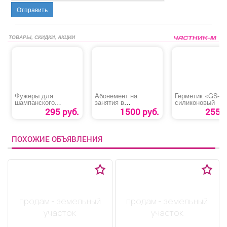
Отправить
ТОВАРЫ, СКИДКИ, АКЦИИ
Фужеры для
Абонемент на
Герметик «GS-27
шампанского
занятия в
силиконовый
«КЛАССИК»
тренажерном зале
295 руб.
1500 руб.
255 р
для детей до 18 лет
ПОХОЖИЕ ОБЪЯВЛЕНИЯ
продам - земельный
продам - земельный
участок
участок