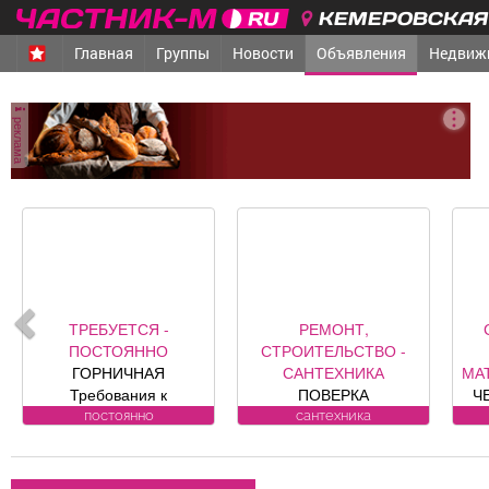
КЕМЕРОВСКАЯ 
Главная
Группы
Новости
Объявления
Недвиж
реклама
ТРЕБУЕТСЯ -
РЕМОНТ,
ПОСТОЯННО
СТРОИТЕЛЬСТВО -
ГОРНИЧНАЯ
САНТЕХНИКА
МА
Требования к
ПОВЕРКА
Ч
кандидату: без опыта
ВОДОСЧЕТЧИКОВ на
п
постоянно
сантехника
работы Обязанности:
дому. Установка,
гра
-Влажная и сухая
замена, регистрация.
уборка номеров и
ул. Лукиянова, 5.
в