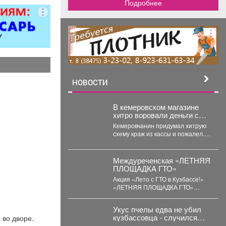
Подробнее
итол,
силителей
ля,
реклама
циональных
 и многого
. Быстро,
о, недорого!
стоимость
НОВОСТИ
пределяется
осмотра
В кемеровском магазине
хитро воровали деньги с
помощью оставленных
Кемеровчанин придумал хитрую
чеков
схему краж из кассы и пожалел. В
Кемерове на Южном вскрыли...
Междуреченская «ЛЕТНЯЯ
ПЛОЩАДКА ГТО»
Акция «Лето с ГТО в Кузбассе!»
«ЛЕТНЯЯ ПЛОЩАДКА ГТО»
стадион «Томусинец» работает-
4,6,11,13,18,20,25,27...
Укус пчелы едва не убил
кузбассовца - случился
 во дворе.
инфаркт