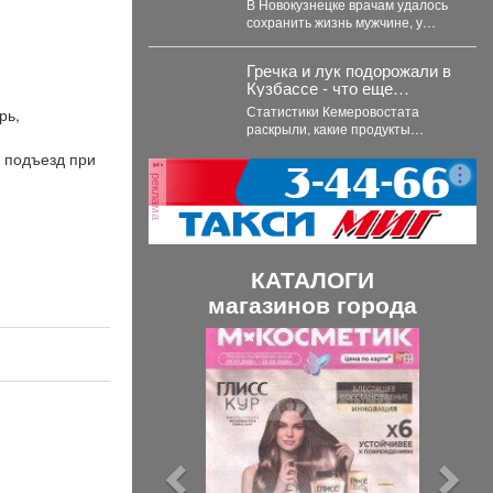
В Новокузнецке врачам удалось
сохранить жизнь мужчине, у
которого после укуса пчелы
развился тяжелейший инфаркт....
Гречка и лук подорожали в
Кузбассе - что еще
взлетело в цене
Статистики Кемеровостата
рь,
раскрыли, какие продукты
сильнее всего подорожали в
о подъезд при
Кузбассе за неделю.
реклама
Специалисты Кемеровостата...
КАТАЛОГИ
магазинов города
П
С
р
л
е
е
д
д
ы
у