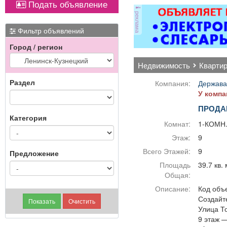
Подать объявление
апартаментов.
реклама
-Комплектация номеров
всем необходимым
Фильтр объявлений
перед заселением
Город / регион
постояльцев. -Смена
постельного белья и
недвижимость
кварти
полотенец. -Стирка и
глажка. -Поливка
Раздел
Компания:
Держава
растений. -Проверка
У компа
состояния
ПРОДА
электрических приборов
Категория
— телевизора,
Комнат:
1-КОМН
кондиционера,
Этаж:
9
холодильника и др.
-Пополнение запаса
Всего Этажей:
9
Предложение
предметов личной
Площадь
39.7 кв. 
гигиены, а также мини-
Общая:
бара. -Уборка зон
Описание:
Код объе
отдыха, коридоров и
Создайт
служебных помещений.
Улица Т
-Выполнение
9 этаж —
отдельных поручений