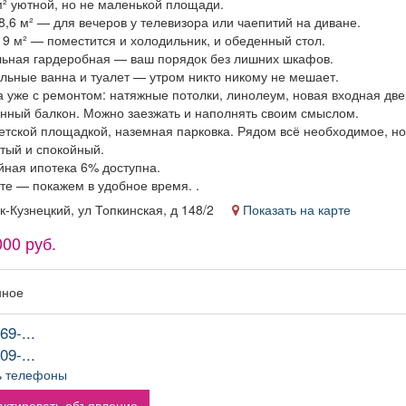
м² уютной, но не маленькой площади.
18,6 м² — для вечеров у телевизора или чаепитий на диване.
 9 м² — поместится и холодильник, и обеденный стол.
льная гардеробная — ваш порядок без лишних шкафов.
ельные ванна и туалет — утром никто никому не мешает.
а уже с ремонтом: натяжные потолки, линолеум, новая входная две
ённый балкон. Можно заезжать и наполнять своим смыслом.
детской площадкой, наземная парковка. Рядом всё необходимое, н
стый и спокойный.
йная ипотека 6% доступна.
те — покажем в удобное время. .
ск-Кузнецкий, ул Топкинская, д 148/2
Показать на карте
000 руб.
нное
69-...
09-...
ь телефоны
ктировать объявление