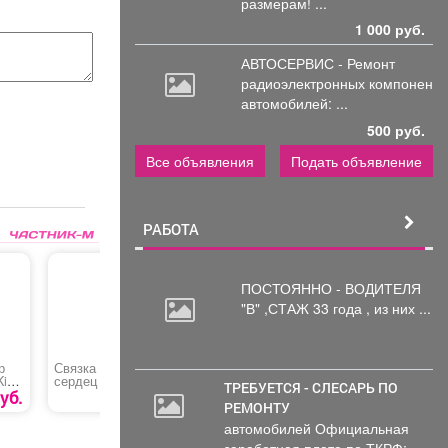
размерам! ...
1 000 руб.
АВТОСЕРВИС - Ремонт
радиоэлектронных
компоненто
автомобилей: ...
500 руб.
Все объявления
Подать объявление
РАБОТА
ПОСТОЯННО - ВОДИТЕЛЯ
"В"
,СТАЖ 33 года , из них ...
р
Связка шаров и
Свадебный букет
Букет "В
Kia
сердец
сливки" 
ТРЕБУЕТСЯ - СЛЕСАРЬ ПО
сортовая
уб.
2440 руб.
РЕМОНТУ
автомобилей Официальная
заработная плата по ТКРФ;