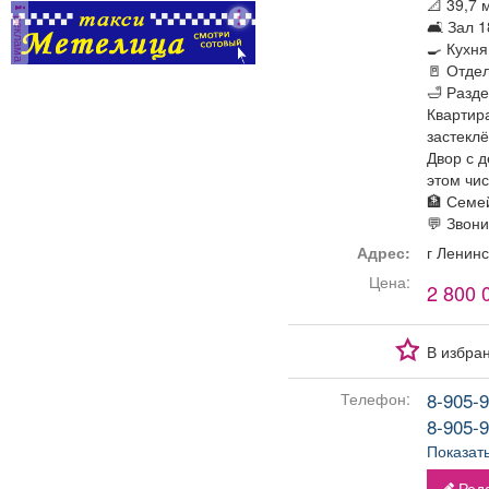
📐 39,7 
администраторов.
реклама
🛋️ Зал 
Условия: График:
🍳 Кухня
Сменный Занятость:
🚪 Отде
Постоянная Способ
🛁 Разд
оформления: Трудовой
Квартир
договор Количество
застекл
рабочих часов в день: 8
Двор с 
Частота выплат:
этом чи
Дважды в месяц Сфера
🏦 Семе
деятельности
💬 Звони
компании: Гостиничный
бизнес и туризм Смены:
Адрес:
г Ленин
2/2 Рабочее место:
Цена:
2 800 
Гостиница
В избра
8-905-9
Телефон:
8-905-9
Показат
Реда