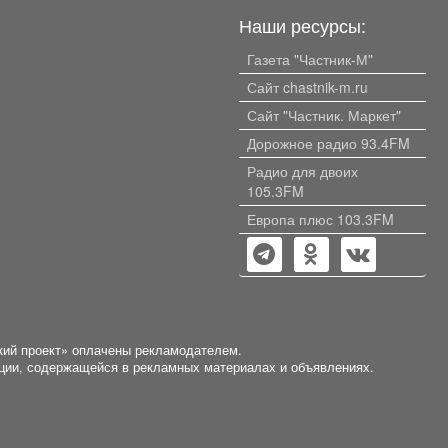
тире
шкаф-купе. Удоб
Наши ресурсы:
цу.
расположение до
рядом.
Газета "Частник-М"
ываясь
на
Сайт chastnik-m.ru
орг!
ьно
Сайт "Частник. Маркет"
для
даже
Дорожное радио 93.4FM
Радио для двоих
105.3FM
она
 В
Европа плюс 103.3FM
ся
ота,
фон,
кий проект» оплачены рекламодателем.
я. У
ации, содержащейся в рекламных материалах и объявлениях.
я) от
лов.
 школа