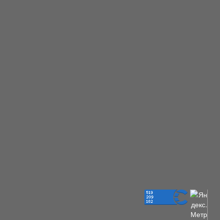
ное
ма, все