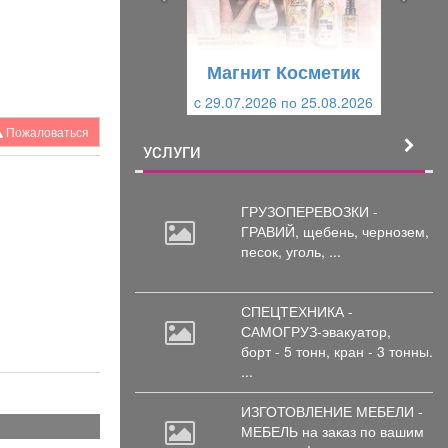
д
ю
у
щ
щ
и
Магнит Косметик
и
й
c 29.07.2026 по 25.08.2026
й
Пожаловаться
УСЛУГИ
ГРУЗОПЕРЕВОЗКИ -
ГРАВИЙ, щебень,
чернозем,
песок, уголь, ...
СПЕЦТЕХНИКА -
САМОГРУЗ-эвакуатор,
борт
- 5 тонн, кран - 3 тонны.
...
ИЗГОТОВЛЕНИЕ МЕБЕЛИ -
МЕБЕЛЬ на
заказ по вашим