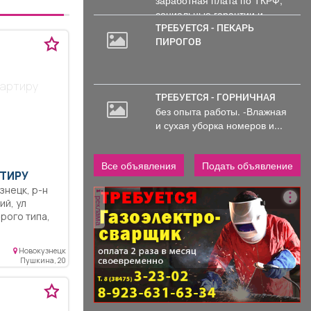
социальные гарантии и
уверенность в...
ТРЕБУЕТСЯ - ПЕКАРЬ
ПИРОГОВ
вартиру
ТРЕБУЕТСЯ - ГОРНИЧНАЯ
без опыта работы. -Влажная
и сухая уборка номеров и...
Все объявления
Подать объявление
ТИРУ
реклама
й, ул
овые окна,
Новокузнецк
 в
Пушкина, 20
крорайон
 потолки,