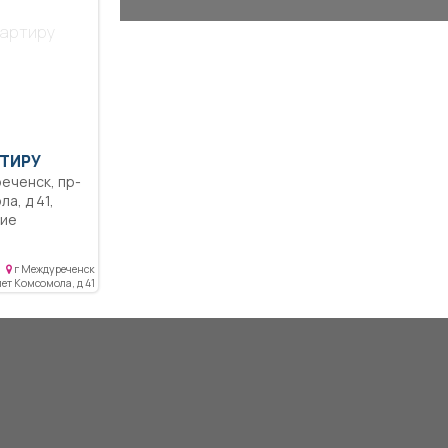
вартиру
ТИРУ
а, д 41,
, новая
г Междуреченск
екленный
лет Комсомола, д 41
я, Квартира
ом доме.
, душевая
еский
,
. В коридоре,
атяжной
жей
альный