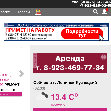
тел. (38475) 65-545
+7 923-625-02-51
Проекты
Товары
реклама
реклама
СПОРТ,
ОЗКИ -
Сейчас в г. Ленинск-Кузнецкий
ИС
РЕМОНТ
(02:33)
ектронных
o
13.4 C
нентов
сервис
ей: климат
ля, ЭБУ,
пасмурно
ии, брелков,