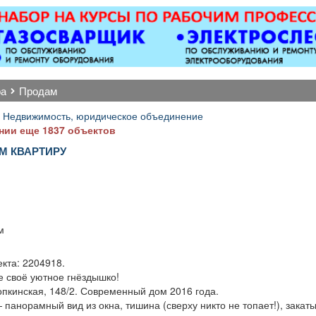
Вывоз мусора.
оборудованием,
магн
имеется парковка, торг
электроу
уместен.
ру
многофунк
дисплеев,
другого
ра
продам
качественн
Точная 
 Недвижимость, юридическое объединение
ремонта о
нии еще 1837 объектов
после 
М КВАРТИРУ
.
м
кта: 2204918.
е своё уютное гнёздышко!
опкинская, 148/2. Современный дом 2016 года.
 панорамный вид из окна, тишина (сверху никто не топает!), закаты