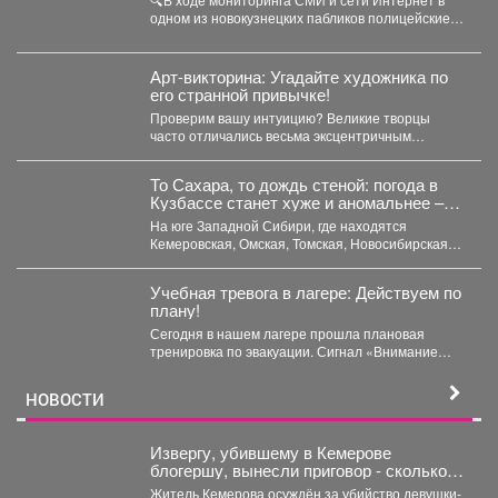
одном из новокузнецких пабликов полицейские
обнаружили видеозапись,...
Арт-викторина: Угадайте художника по
его странной привычке!
Проверим вашу интуицию? Великие творцы
часто отличались весьма эксцентричным
поведением. Пишите в комментариях номер
правильного...
То Сахара, то дождь стеной: погода в
Кузбассе станет хуже и аномальнее –
причина
На юге Западной Сибири, где находятся
Кемеровская, Омская, Томская, Новосибирская
области Алтайский край и Республика...
Учебная тревога в лагере: Действуем по
плану!
Сегодня в нашем лагере прошла плановая
тренировка по эвакуации. Сигнал «Внимание
всем!» прозвучал неожиданно, но,...
НОВОСТИ
Извергу, убившему в Кемерове
блогершу, вынесли приговор - сколько
ему дали
Житель Кемерова осуждён за убийство девушки-