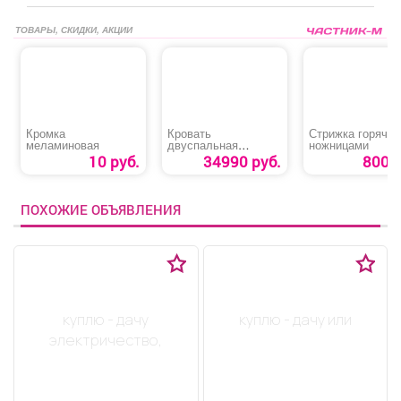
ТОВАРЫ, СКИДКИ, АКЦИИ
Кромка
Кровать
Стрижка горячи
меламиновая
двуспальная
ножницами
«Дольче»
10 руб.
34990 руб.
800 р
ПОХОЖИЕ ОБЪЯВЛЕНИЯ
куплю - дачу
куплю - дачу или
электричество,