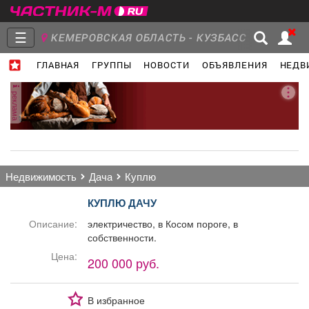
☰
КЕМЕРОВСКАЯ ОБЛАСТЬ - КУЗБАСС
ГЛАВНАЯ
ГРУППЫ
НОВОСТИ
ОБЪЯВЛЕНИЯ
НЕДВ
Главная
Группы
Новости
реклама
Объявления
Недвижимость
Услуги
недвижимость
дача
куплю
КУПЛЮ ДАЧУ
Описание:
электричество, в Косом пороге, в
собственности.
Работа
Транспорт
Компании
Цена:
200 000 руб.
В избранное