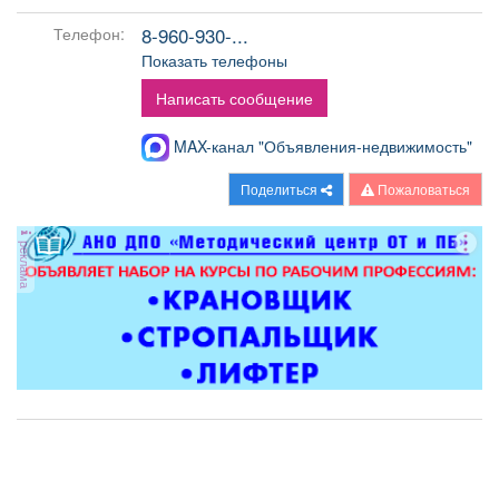
Афиша
Обучение
Проекты
8-960-930-...
Телефон:
Показать телефоны
Написать сообщение
Товары
Поздравления
Погода
MAX-канал "Объявления-недвижимость"
Поделиться
Пожаловаться
реклама
ТВ программа
Я - пенсионер