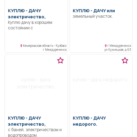
КУПЛЮ -
ДАЧУ
КУПЛЮ -
ДАЧУ или
электричество,
земельный участок.
Куплю дачу в хорошем
состоянии с
электричеством, можно с
баней и беседкой, не на
горе
Кемеровская область - Кузбасс
г Междуреченск
г Междуреченск
ул Кузнецкая, д 63
куплю - дачу
куплю - дачу недорого.
электричество,
КУПЛЮ -
ДАЧУ
КУПЛЮ -
ДАЧУ
электричество,
недорого.
с баней, электричеством и
водопроводом.