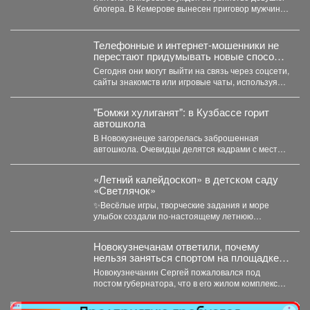
блогера. В Кемерове вынесен приговор мужчине,
обвиняемому в убийстве...
Телефонные и интернет-мошенники не
перестают придумывать новые способы
обмана.
Сегодня они могут выйти на связь через соцсети,
сайты знакомств или игровые чаты, используя
самые...
"Бомжи хулиганят": в Кузбассе горит
автошкола
В Новокузнецке загорелась заброшенная
автошкола. Очевидцы делятся кадрами с места
событий. Вечером во вторник,...
«Летний калейдоскоп» в детском саду
«Светлячок»
✨Весёлые игры, творческие задания и море
улыбок создали по-настоящему летнюю
атмосферу счастья! 👀Кто принял...
Новокузнечанам ответили, почему
нельзя заняться спортом на площадке
лицея
Новокузнечанин Сергей пожаловался под
постом губернатора, что в его жилом комплексе
«Новый город» нет оборудованных...