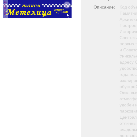
реклама
Описание:
Код объе
Памятни
Архитек
Построен
Историч
Советск
первых э
и Советс
Уникаль
адресу С
удобств
года пос
изолиро
обустрой
Окна вы
атмосфе
удобен 
парковк
Централ
отличный
владельц
договор