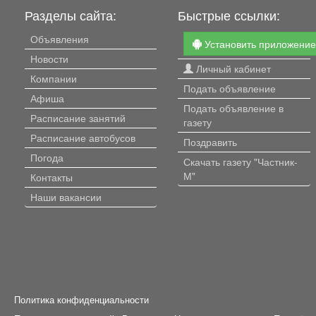
изолированные,
Разделы сайта:
Быстрые ссылки:
вместительная лоджия. Дом
расположен внутри квар
Объявления
Установить приложени
рядом детский садик, шк
Новости
через дорогу поликлиник
Личный кабинет
Д Вокзал, в шаговом дос
Компании
дамба реки, супермарке
Подать объявление
Афиша
остановки общественно
Подать объявление в
транспорта. Звоните
Расписание занятий
газету
договоримся с просмот
Расписание автобусов
ответим на интересующи
Поздравить
вопросы поможем с поку
Погода
Скачать газету "Частник-
М"
Контакты
Наши вакансии
Политика конфиденциальности