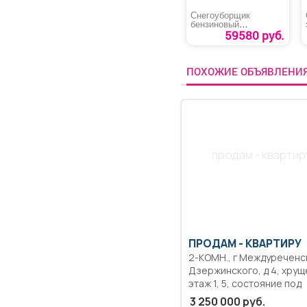
Снегоуборщик
бензиновый
«MAXPILER MST-
59580 руб.
4050B»
ПОХОЖИЕ ОБЪЯВЛЕНИ
продам - квартир
ПРОДАМ -
КВАРТИРУ
2-КОМН., г Междуреченск, ул
Дзержинского, д 4, хрущевка,
этаж 1, 5, состояние под
ремонт, пластиковые окн
3 250 000 руб.