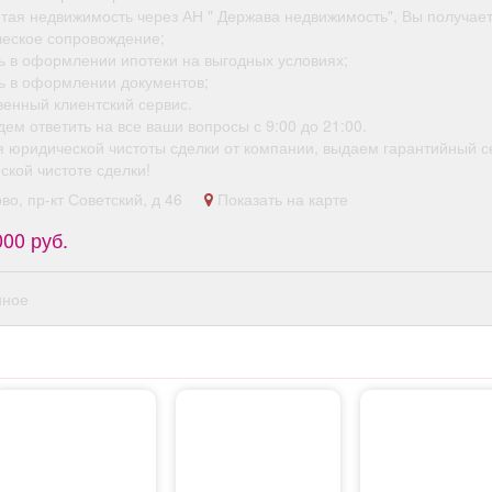
тая недвижимость через АН " Держава недвижимость", Вы получает
ческое сопровождение;
ь в оформлении ипотеки на выгодных условиях;
ь в оформлении документов;
венный клиентский сервис.
ем ответить на все ваши вопросы с 9:00 до 21:00​.
я юридической чистоты сделки от компании, выдаем гарантийный с
ской чистоте сделки!
ово, пр-кт Советский, д 46
Показать на карте
000 руб.
нное