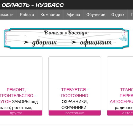
ОБЛАСТЬ - КУЗБАСС
имость
Работа
Компании
Афиша
Обучение
Отдых
реклама
РЕМОНТ,
ТРЕБУЕТСЯ -
ТРАН
ТРОИТЕЛЬСТВО -
ПОСТОЯННО
ПЕРЕВ
РУГОЕ
ЗАБОРЫ под
ОХРАННИКИ,
АВТОСЕРВ
ключ; ролетные,
ОХРАННИКИ-
радиоэл
кционные ворота (от
ВОДИТЕЛИ Требования
компо
другое
постоянно
авто
официального
к кандидату: лицензия.
автомобил
представителя
Условия:
контро
омпании DoorHan);
ЛИЦЕНЗИРОВАННЫЕ
сигнализац