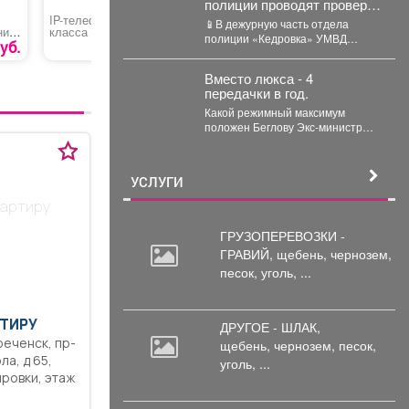
полиции проводят проверку
по факту конфликта между
IP-телефон бизнес-
Деревянная чаша
Ваза дер
📱В дежурную часть отдела
ния
класса Fanvil X3S
двумя местными жителями
полиции «Кедровка» УМВД
р-
уб.
5200 руб.
2000 руб.
России по г. Кемерово
х
обратились двое местных
Вместо люкса - 4
жителей...
передачки в год.
Какой режимный максимум
положен Беглову Экс-министр
здравоохранения Кузбасса
Дмитрий Беглов отправился в
колонию строгого...
УСЛУГИ
вартиру
ГРУЗОПЕРЕВОЗКИ -
ГРАВИЙ, щебень,
чернозем,
песок, уголь, ...
ТИРУ
ДРУГОЕ - ШЛАК,
щебень,
чернозем, песок,
ла, д 65,
уголь, ...
ровки, этаж