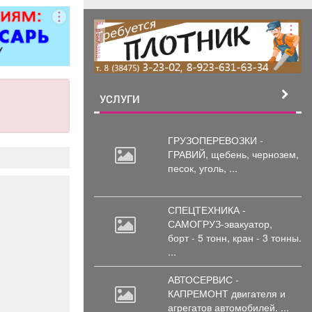
итол,
силителей
реклама
ля,
циональных
 и многого
. Быстро,
о, недорого!
УСЛУГИ
стоимость
пределяется
осмотра
ГРУЗОПЕРЕВОЗКИ -
ГРАВИЙ, щебень,
чернозем,
песок, уголь, ...
СПЕЦТЕХНИКА -
САМОГРУЗ-эвакуатор,
борт
- 5 тонн, кран - 3 тонны.
...
АВТОСЕРВИС -
КАПРЕМОНТ двигателя
и
агрегатов автомобилей. ...