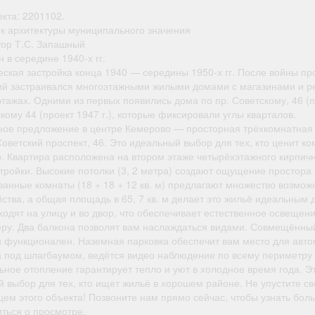
кта: 2201102.
к архитектуры муниципального значения
тор Т.С. Запашный
 в середине 1940-х гг.
еская застройка конца 1940 — середины 1950-х гг. После войны пр
ий застраивался многоэтажными жилыми домами с магазинами и р
тажах. Одними из первых появились дома по пр. Советскому, 46 (пр
кому 44 (проект 1947 г.), которые фиксировали углы кварталов.
ное предложение в центре Кемерово — просторная трёхкомнатная 
оветский проспект, 46. Это идеальный выбор для тех, кто ценит к
о. Квартира расположена на втором этаже четырёхэтажного кирпич
тройки. Высокие потолки (3, 2 метра) создают ощущение простора 
ванные комнаты (18 + 18 + 12 кв. м) предлагают множество возмож
ства, а общая площадь в 65, 7 кв. м делает это жильё идеальным 
ходят на улицу и во двор, что обеспечивает естественное освещен
ру. Два балкона позволят вам наслаждаться видами. Совмещённы
и функционален. Наземная парковка обеспечит вам место для авто
а под шлагбаумом, ведётся видео наблюдение по всему периметру
ьное отопление гарантирует тепло и уют в холодное время года. Э
 выбор для тех, кто ищет жильё в хорошем районе. Не упустите св
ем этого объекта! Позвоните нам прямо сейчас, чтобы узнать бол
иться о просмотре.