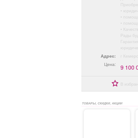
Приобре
• юриди
• помощ
• помощ
• Качест
Рады буд
Гаранти
юридиче
Адрес:
г Кемер
Цена:
9 100 
В избра
ТОВАРЫ, СКИДКИ, АКЦИИ