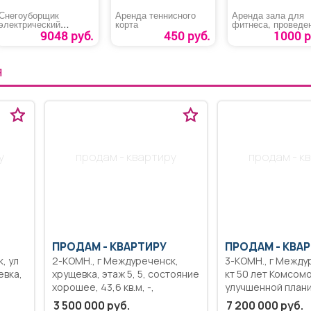
Снегоуборщик
Аренда теннисного
Аренда зала для
электрический
корта
фитнеса, проведе
«HUTER SGC 1700E»
тренировок, масте
9048 руб.
450 руб.
1000 р
классов или други
мероприятий
Я
у
продам - квартиру
продам - к
ПРОДАМ -
КВАРТИРУ
ПРОДАМ -
КВАР
2-КОМН., г Междуреченск,
3-КОМН., г Междуреченск, пр-
хрущевка, этаж 5, 5, состояние
кт 50 лет Комсомо
хорошее, 43,6 кв.м, -,
улучшенной плани
а,
пластиковые окна, сухая
4, 9, состояние отличное,
3 500 000 руб.
7 200 000 руб.