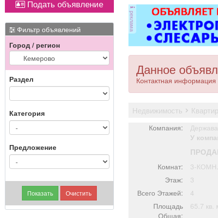
Подать объявление
оборудованием,
от
реклама
имеется парковка, торг
ви
уместен.
ме
Фильтр объявлений
Город / регион
П
Данное объявл
Раздел
Контактная информация 
недвижимость
кварти
Категория
Компания:
Держава
У компа
Предложение
ПРОДА
Комнат:
3-КОМН
Этаж:
3
Всего Этажей:
4
Площадь
65.7 кв. 
Общая: