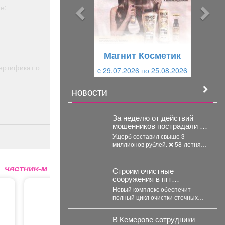
ы
у
е:
д
ю
у
щ
щ
и
Магнит Косметик
и
й
ертификат о
c 29.07.2026 по 25.08.2026
й
НОВОСТИ
За неделю от действий
мошенников пострадали 5
горожан в возрасте от 24 до
Ущерб составил свыше 3
58 лет.
миллионов рублей. ❌ 58-летняя
междуреченка лишилась более
1,6 млн рублей,...
Строим очистные
сооружения в пгт
Промышленная.
Новый комплекс обеспечит
полный цикл очистки сточных
вод: от приема стоков до их
глубокой очистки....
В Кемерове сотрудники