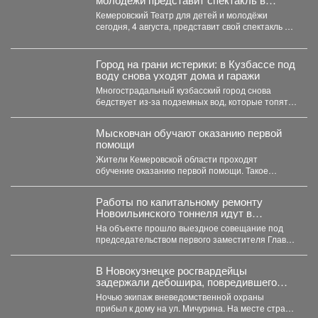
Москве
Кемеровский Театр для детей и молодёжи
сегодня, 4 августа, представит свой спектакль на
открытом международном...
Город на грани истерики: в Кузбассе под
воду снова уходят дома и гаражи
Многострадальный кузбасский город снова
бедствует из-за подземных вод, которые топят
подвалы и уже проникают в...
Мысковчан обучают оказанию первой
помощи
Жители Кемеровской области проходят
обучение оказанию первой помощи. Такое
поручение дал губернатор Илья Середюк. ...
Работы по капитальному ремонту
Новоильинского тоннеля идут в
соответствии с графиком
На объекте прошло выездное совещание под
председательством первого заместителя Главы
Новокузнецка Евгения Бедарева. В настоящее...
В Новокузнецке росгвардейцы
задержали дебошира, повредившего
окно и дверь квартиры сожительницы
Ночью экипаж вневедомственной охраны
прибыл к дому на ул. Мичурина. На месте стражи