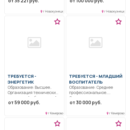
от 35 221 руб.
от 100 000 руб.
особо...
г Новокузнецк
г Новокузнецк
ТРЕБУЕТСЯ -
ТРЕБУЕТСЯ - МЛАДШИЙ
ЭНЕРГЕТИК
ВОСПИТАТЕЛЬ
Образование: Высшее..
Образование: Среднее
Организация технически
профессиональное..
правильной и безопасной
Санитарное состояние
от 59 000 руб.
от 30 000 руб.
эксплуатации,
группы, помощь
технического...
воспитателю, смена...
г Кемерово
г Кемерово