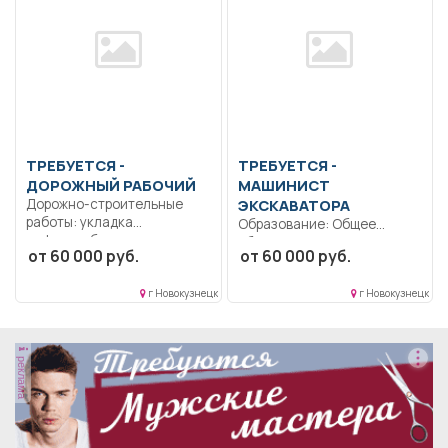
ТРЕБУЕТСЯ -
ТРЕБУЕТСЯ -
ДОРОЖНЫЙ РАБОЧИЙ
МАШИНИСТ
Дорожно-строительные
ЭКСКАВАТОРА
работы: укладка
Образование: Общее
асфальтобетонных слоев,
образование.. Строго
от 60 000 руб.
от 60 000 руб.
монтаж бортового камня,
соблюдать правила
устройство...
дорожного движения.
г Новокузнецк
г Новокузнецк
Выполнять...
реклама