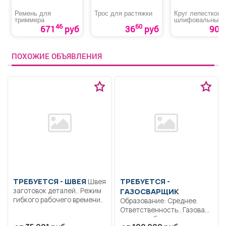
Ремень для
Трос для растяжки
Круг лепестковы
триммера
шлифовальный 
TARG»
46
60
671
руб
36
руб
90 р
ПОХОЖИЕ ОБЪЯВЛЕНИЯ
ТРЕБУЕТСЯ - ШВЕЯ
ТРЕБУЕТСЯ -
Швея
заготовок деталей.. Режим
ГАЗОСВАРЩИК
гибкого рабочего времени..
Образование: Среднее.
Ответственность.. Газовая
сварка любых, в том числе