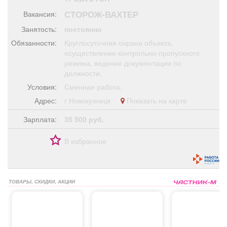
Афиша
Обучение
Проекты
СТОРОЖ-ВАХТЕР
Вакансия:
Занятость:
постоянно
Обязанности:
Круглосуточная охрана объекта,
осуществление контрольно-пропускного
режима, ведение документации по
Товары
Поздравления
Погода
должности.
Условия:
Сменная работа.
Адрес:
г Новокузнецк
Показать на карте
Зарплата:
35 500 руб.
ТВ программа
Я - пенсионер
В избранное
ТОВАРЫ, СКИДКИ, АКЦИИ