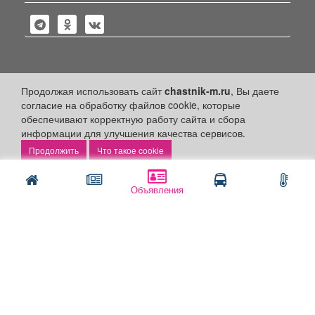
Политика конфиденциальности
Продолжая использовать сайт
chastnik-m.ru
, Вы даете
согласие на обработку файлов cookie, которые
Публикации с пометкой «Реклама», «На правах рекламы»,
обеспечивают корректную работу сайта и сбора
«Партнёрский проект» оплачены рекламодателем.
информации для улучшения качества сервисов.
Редакция сайта не несет ответственности за достоверность
информации, содержащейся в рекламных материалах и
Что такое cookie
объявлениях.
+16
© 2006-2026
ООО "Частник-М"
Объявления