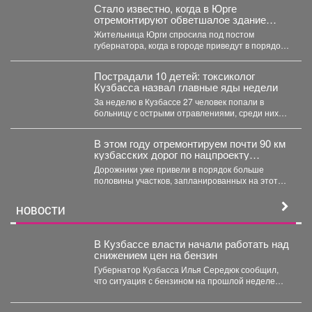
Стало известно, когда в Юрге
отремонтируют обветшалое здание
ЗАГСа
Жительница Юрги спросила под постом
губернатора, когда в городе приведут в порядок
фасад здания ЗАГСа....
Пострадали 10 детей: токсиколог
Кузбасса назвал главные яды недели
За неделю в Кузбассе 27 человек попали в
больницу с острыми отравлениями, среди них
10...
В этом году отремонтируем почти 90 км
кузбасских дорог по нацпроекту
«Инфраструктура для жизни», который
Дорожники уже привели в порядок больше
инициировал наш Президент Владимир
половины участков, запланированных на этот
Владимирович Путин.
сезон. Например, закончили работу...
НОВОСТИ
В Кузбассе власти начали работать над
снижением цен на бензин
Губернатор Кузбасса Илья Середюк сообщил,
что ситуация с бензином на прошлой неделе
стабилизировалась, из-за чего...