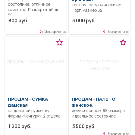
состояние, отличное
костюм, следов носки нет.
качество. Размер от 46 до
Торг. Размер 52.
50.
800 руб.
3 000 руб.
г Междуреченск
г Междуреченск
продам - сумка дамская
продам - пальто
женское,
ПРОДАМ -
СУМКА
ПРОДАМ -
ПАЛЬТО
дамская
женское,
на длинной ручке б/у.
демисезонное, 68 размера.
Фирмы «Кенгуру». 2 отдела
Идеальное состояние.
разделены секретным
1 200 руб.
3 500 руб.
отделом на молнии. Внутри
карман на замке и карман
г Междуреченск