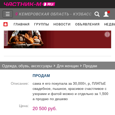
☰
КЕМЕРОВСКАЯ ОБЛАСТЬ - КУЗБАСС
ГЛАВНАЯ
ГРУППЫ
НОВОСТИ
ОБЪЯВЛЕНИЯ
НЕДВ
Главная
Группы
Новости
реклама
Объявления
Недвижимость
Услуги
одежда, обувь, аксессуары
для женщин
продам
ПРОДАМ
Описание:
сама я его покупала за 30,000т, р, ПЛАТЬЕ
свадебное, пышное, красивое счастливое с
Работа
Транспорт
Компании
узорами и фатой можно и отдельно за 1,500
а продаю по дешево
Цена:
20 500 руб.