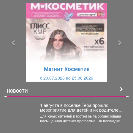
П
С
р
л
е
е
д
д
ы
у
д
ю
у
щ
щ
и
Магнит Косметик
и
й
c 29.07.2026 по 25.08.2026
й
НОВОСТИ
1 августа в посёлке Теба прошло
мероприятие для детей и их родителей
посвященное дню рождения поселка.
Для юных жителей и гостей была организована
насыщенная детская программа. На площадке
звучал детский смех...