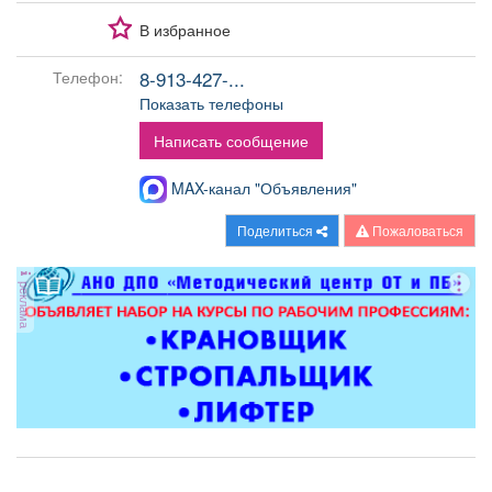
Афиша
Обучение
Проекты
В избранное
8-913-427-...
Телефон:
Показать телефоны
Товары
Поздравления
Погода
Написать сообщение
MAX-канал "Объявления"
Поделиться
Пожаловаться
ТВ программа
Я - пенсионер
реклама