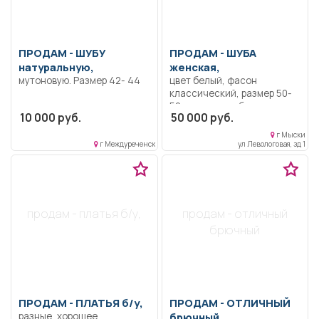
ПРОДАМ -
ШУБУ
ПРОДАМ -
ШУБА
натуральную,
женская,
мутоновую. Размер 42- 44
цвет белый, фасон
классический, размер 50-
52. ворот лиса белая.
10 000 руб.
50 000 руб.
г Мыски
г Междуреченск
ул Левологовая, зд 1
продам - платья б/у,
продам - отличный
брючный
ПРОДАМ -
ПЛАТЬЯ б/у,
ПРОДАМ -
ОТЛИЧНЫЙ
разные, хорошее
брючный