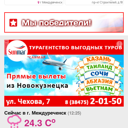
для мелочей. Снаружи
г Междуреченск
пр-кт Строителей, д 18
карман на замке. Все замки
работают. Цвет мокрый
асфальт. Насыщенно серый.
Мы победители!
Кое-где потерта.
реклама
Сейчас в г. Междуреченск
(12:25)
o
24.3 C