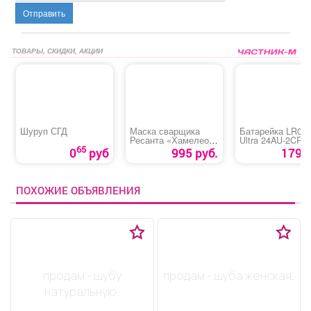
Отправить
ТОВАРЫ, СКИДКИ, АКЦИИ
Шуруп СГД
Маска сварщика
Батарейка LR03
Ресанта «Хамелеон
Ultra 24AU-2CR4 
МС-6»
65
0
руб
995 руб.
179 р
ПОХОЖИЕ ОБЪЯВЛЕНИЯ
продам - шубу
продам - шуба женская,
натуральную,