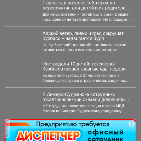
1 августа в посёлке Теба прошло
мероприятие для детей и их родителей
посвященное дню рождения поселка.
Для юных жителей и гостей была организована
насыщенная детская программа. На площадке
звучал детский смех...
Адский ветер, ливни и град сокрушат
Кузбасс – надвигается буря
На Кузбасс идёт погодныйапокалипсис: нужно
готовиться к новым испытаниям, которые
приготовила безжалостная природа. По...
Пострадали 10 детей: токсиколог
Кузбасса назвал главные яды недели
За неделю в Кузбассе 27 человек попали в
больницу с острыми отравлениями, среди них
10...
В Анжеро-Судженске сотрудники
госавтоинспекции оказали доврачебную
помощь мужчине, пострадавшему от
🚨Сотрудники госавтоинспекции отдела МВД
укуса гадюки
России по Анжеро-Судженскому городскому
округу капитан полиции Виктор Шуман и
лейтенант...
реклама