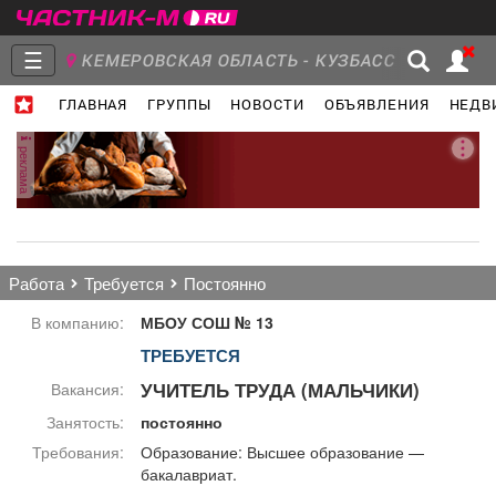
☰
КЕМЕРОВСКАЯ ОБЛАСТЬ - КУЗБАСС
ГЛАВНАЯ
ГРУППЫ
НОВОСТИ
ОБЪЯВЛЕНИЯ
НЕДВ
Главная
Группы
Новости
реклама
Объявления
Недвижимость
Услуги
работа
требуется
постоянно
В компанию:
МБОУ СОШ № 13
ТРЕБУЕТСЯ
Работа
Транспорт
Компании
УЧИТЕЛЬ ТРУДА (МАЛЬЧИКИ)
Вакансия:
Занятость:
постоянно
Требования:
Образование: Высшее образование —
бакалавриат.