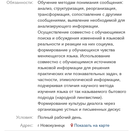
Обязанности:
Обучение методам понимания сообщения:
Афиша
Обучение
Проекты
анализ, структуризация, реорганизация,
трансформация, сопоставление с другими
сообщениями, выявление необходимой для
анализирующего информации.
Осуществление совместно с обучающимися
Товары
Поздравления
Погода
поиска и обсуждения изменений в языковой
реальности и реакции на них социума,
формирование у обучающихся чувства
меняющегося языка. Использование
совместно с обучающимися источников
языковой информации для решения
ТВ программа
Я - пенсионер
практических или познавательных задач, в
частности, этимологической информации,
подчеркивая отличия научного метода
изучения языка от так называемого бытового
подхода (народной лингвистики).
Формирование культуры диалога через
организацию устных и письменных дискус
Условия:
Полный рабочий день.
Адрес:
г Новокузнецк
Показать на карте