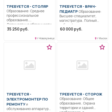
ТРЕБУЕТСЯ - СТОЛЯР
ТРЕБУЕТСЯ - ВРАЧ-
Образование: Среднее
ПЕДИАТР
Образование:
профессиональное
Высшее-специалитет,
образование..
магистратура.. Полный
Должностные обязанности
рабочий день..
35 250 руб.
60 000 руб.
столяра.. Полный рабочий...
г Новокузнецк
г Мыски
ТРЕБУЕТСЯ -
ТРЕБУЕТСЯ - СТОРОЖ
ЭЛЕКТРОМОНТЕР ПО
Образование: Общее
образование.. Охрана
РЕМОНТУ
и
территории и зданий
обслуживанию аппаратуры