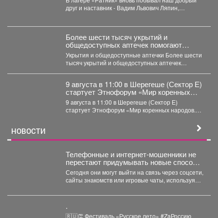
друг и наставник - Вадим Львович Ляпин,
представитель...
Более шести тысяч укрытий и
общедоступных аптечек помогают
обеспечить безопасность жителей
Укрытия и общедоступные аптечки Более шести
Кузбасса.
тысяч укрытий и общедоступных аптечек
помогают обеспечить безопасность...
9 августа в 11:00 в Шерегеше (Сектор Е)
стартует Этнофорум «Мир коренных
народов.
9 августа в 11:00 в Шерегеше (Сектор Е)
стартует Этнофорум «Мир коренных народов.
Традиции предков»....
НОВОСТИ
Телефонные и интернет-мошенники не
перестают придумывать новые способы
обмана.
Сегодня они могут выйти на связь через соцсети,
сайты знакомств или игровые чаты, используя
самые...
.
🇷🇺👏 Фестиваль «Русское лето» #ZaРоссию