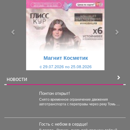
р
л
е
е
д
д
ы
у
д
ю
у
щ
щ
и
Магнит Косметик
и
й
c 29.07.2026 по 25.08.2026
й
НОВОСТИ
Понтон открыт!
Снято временное ограничение движения
автотранспорта с переправы через реку Томь в
районе посёлка Майзас. ...
Гость с небом в сердце!
В лагере «Ратник» вновь побывал наш добрый