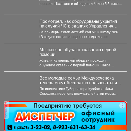
прошел в Калтане и объединил более 5,5 тысяч
горожан. Детские...
Посмотрел, как оборудованы укрытия
на случай ЧС в зданиях Управления
образованием с различной
За примеры взяли детский сад N6 и школу N26.
конструкцией: имеющих подвалы и
❗️В садике есть полноценное подвальное...
предусматривающие только
техподполье.
Мысковчан обучают оказанию первой
помощи
Жители Кемеровской области проходят
обучение оказанию первой помощи. Такое
поручение дал губернатор Илья Середюк. ...
Все молодые семьи Междуреченска
теперь могут бесплатно пользоваться
предметами первой необходимости для
По инициативе Губернатора Кузбасса Ильи
новорождённых.
Середюка перечень получателей этой меры
поддержки расширен. Подробности далее.
реклама