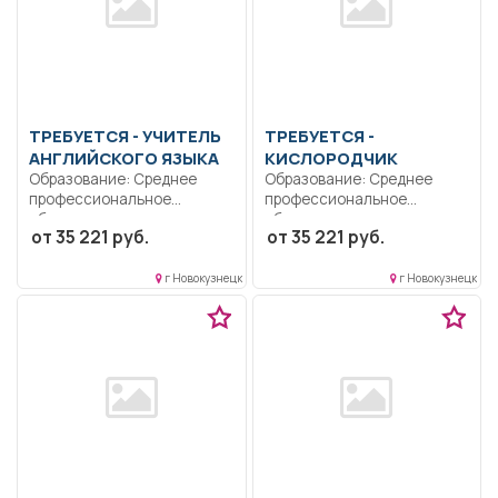
ТРЕБУЕТСЯ - УЧИТЕЛЬ
ТРЕБУЕТСЯ -
АНГЛИЙСКОГО ЯЗЫКА
КИСЛОРОДЧИК
Образование: Среднее
Образование: Среднее
профессиональное
профессиональное
образование..
образование..
от 35 221 руб.
от 35 221 руб.
Осуществляет обучение и
Своевременно производить
воспитание обучающихся...
заправку кислородом
аппаратов...
г Новокузнецк
г Новокузнецк