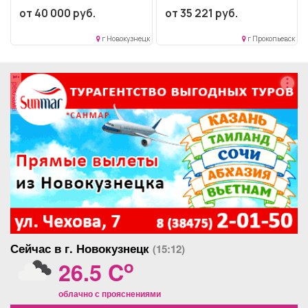
хлебозавода, в...
и устройств связи
от 40 000 руб.
от 35 221 руб.
Образование: Среднее
профессиональное
г Новокузнецк
г Прокопьевск
образование.....
реклама
Сейчас в г. Новокузнецк
(15:12)
o
26.5 C
облачно с прояснениями