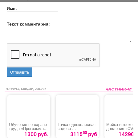
Имя:
Текст комментария:
Отправить
ТОВАРЫ, СКИДКИ, АКЦИИ
Обучение по охране
Тачка одноколесная
Мойка высокого
труда «Программа
садово-
давления «CW-
В»
строительная
2501EI CARVER»
50
1300 руб.
3115
руб
14290 р
«Palisad»