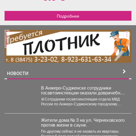
Подробнее
реклама
НОВОСТИ
В Анжеро-Судженске сотрудники
госавтоинспекции оказали доврачебную
помощь мужчине, пострадавшему от
🚨Сотрудники госавтоинспекции отдела МВД
укуса гадюки
России по Анжеро-Судженскому городскому
округу капитан полиции Виктор Шуман и
лейтенант...
Жители дома № 3 на ул. Черняховского
против жизни в сауне.
По-другому сейчас и не назвать их квартиры.
Подвал 6-подъездной пятиэтажки затопила