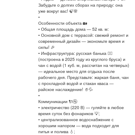
Забудьте о долгих сборах на природу: она
уже вокруг вас! 🍃🌸
•
Особенности объекта 🏡
• Общая площадь дома — 52 кв. м:
• Основной дом с террасой: свежий ремонт и
современный дизайн — экономьте время и
силы! 🎉
• Инфраструктура: русская банька 🧖‍♂️
(построена в 2025 году из круглого бруса) и
чан с водой (1 куб. м, рассчитан на четверых)
— идеальное место для отдыха после
рабочего дня. Представьте: жаркая баня, чан
с прохладной водой и стакан кваса —
райское наслаждение! 🥤💦
•
Коммуникации 🔌🚰
• электричество (220 В) — гуляйте в любое
время суток без фонариков 💡;
• централизованное водоснабжение с
хорошим напором — вода подходит для
питья и полива 💧;