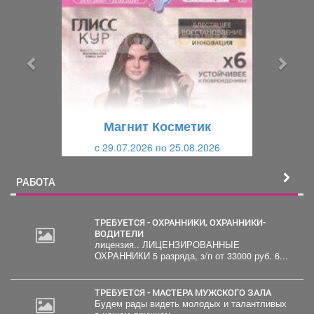
е
е
д
д
ы
у
д
ю
у
щ
щ
и
Магнит Косметик
и
й
c 29.07.2026 по 25.08.2026
й
РАБОТА
ТРЕБУЕТСЯ - ОХРАННИКИ, ОХРАННИКИ-
ВОДИТЕЛИ
лицензия.. ЛИЦЕНЗИРОВАННЫЕ
2
ОХРАННИКИ 5 разряда, з/п от 33000 руб. 6...
000
руб.
ТРЕБУЕТСЯ - МАСТЕРА МУЖСКОГО ЗАЛА
Будем рады видеть молодых и талантливых