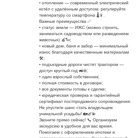
• отопление — современный электрический
котёл с удалённым доступом: регулируйте
температуру со смартфона 🌡️📱.
Важные преимущества ✅
• статус земли — ИЖС (можно строить,
заниматься садоводством или разведением
животных) 🍎🐑;
• новый дом, баня и забор — минимальный
износ благодаря качественным материалам
🛠️;
• подъездные дороги чистят трактором —
доступ круглый год 🚜❄️;
• один взрослый собственник;
• полная стоимость в договоре;
• все документы готовы к сделке;
• юридическая проверка и гарантийный
сертификат постпродажного сопровождения.
Не упустите шанс стать владельцем
уникальной усадьбы! 🏡🌿💫
Звоните прямо сейчас! 📞 Организуем
экскурсию в удобное для вас время.
Помогаем с оформлением ипотеки и