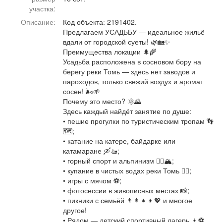
Афиша
Обучение
Проекты
участка:
Описание:
Код объекта: 2191402.
Предлагаем УСАДЬБУ — идеальное жильё
вдали от городской суеты! 🌿🏡✨
Преимущества локации 🌲🌾
Усадьба расположена в сосновом бору на
Товары
Поздравления
Погода
берегу реки Томь — здесь нет заводов и
пароходов, только свежий воздух и аромат
сосен! 🌬️🌱
Почему это место? 🌞🌄
Здесь каждый найдёт занятие по душе:
ТВ программа
Я - пенсионер
• пешие прогулки по туристическим тропам 👣
🗺️;
• катание на катере, байдарке или
катамаране 🛶🚤;
• горный спорт и альпинизм 🧗‍♀️🏔;
• купание в чистых водах реки Томь 🏊‍♀️;
• игры с мячом ⚽️;
• фотосессии в живописных местах 📸;
• пикники с семьёй 👨‍👩‍👧‍👦💖 и многое
другое!
• Рядом — детский спортивный лагерь 👦⚽️.