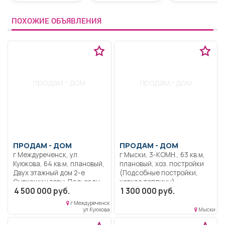
ПОХОЖИЕ ОБЪЯВЛЕНИЯ
продам - дом
продам - дом
ПРОДАМ -
ДОМ
ПРОДАМ -
ДОМ
г Междуреченск, ул
г Мыски, 3-КОМН., 63 кв.м,
Куюкова, 64 кв.м, плановый,
плановый, хоз. постройки
Двух этажный дом 2-е
(Подсобные постройки,
Сыркаши у горы. Подьезды
каркас теплицы),
4 500 000 руб.
1 300 000 руб.
чистят круглогодично. Дом
насаждения (Вишня),
построен 2013 году,
размер участка (10 сот.),
г Междуреченск
глубокий ленточный
Жилой дом, крыша
ул Куюкова
Мыски
фундамент стены панель
профлист, окна