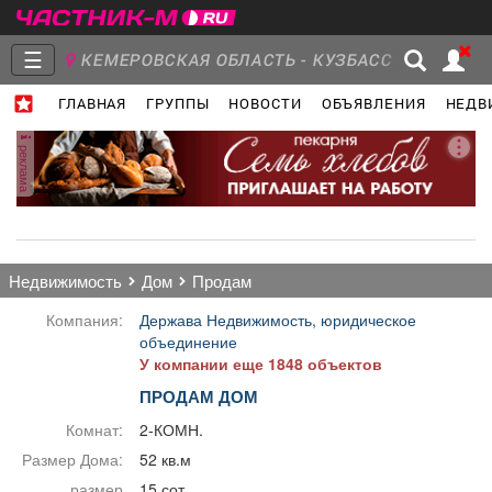
☰
КЕМЕРОВСКАЯ ОБЛАСТЬ - КУЗБАСС
ГЛАВНАЯ
ГРУППЫ
НОВОСТИ
ОБЪЯВЛЕНИЯ
НЕДВ
Главная
Группы
Новости
реклама
Объявления
Недвижимость
Услуги
недвижимость
дом
продам
Компания:
Держава Недвижимость, юридическое
объединение
У компании еще 1848 объектов
Работа
Транспорт
Компании
ПРОДАМ ДОМ
Комнат:
2-КОМН.
Размер Дома:
52 кв.м
размер
15 сот.