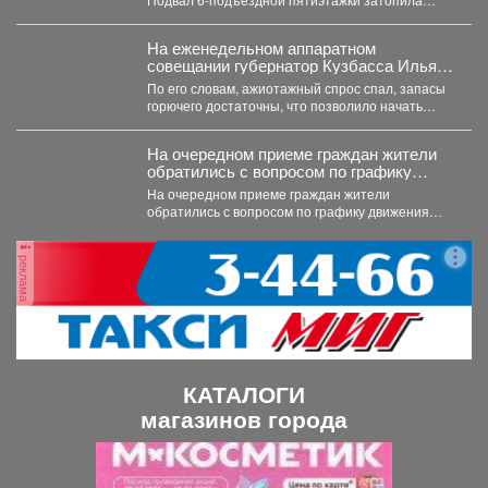
горячая вода, и её...
На еженедельном аппаратном
совещании губернатор Кузбасса Илья
Середюк заявил о стабилизации
По его словам, ажиотажный спрос спал, запасы
ситуации с топливом в регионе.
горючего достаточны, что позволило начать
отмену ограничений на...
На очередном приеме граждан жители
обратились с вопросом по графику
движения общественного транспорта.
На очередном приеме граждан жители
обратились с вопросом по графику движения
общественного транспорта. Ещё в...
реклама
КАТАЛОГИ
магазинов города
П
С
р
л