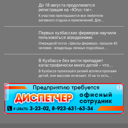
До 18 августа продолжается
регистрация на «Югус-таг».
К участию приглашаются все любители
активного отдыха и приключений. Для
иногородних участников доступно размещение
в...
Первых кузбасских фермеров научили
пользоваться агродронами.
Очередной поток «Школы фермера» прошли 40
человек - владельцы личных подсобных
хозяйств, начинающие фермеры и...
В Кузбассе без вести пропадает
катастрофически много детей – что
происходит
В Кузбассе произошёл резкий всплеск пропажи
детей, они массово исчезают. И на то есть
причина....
реклама