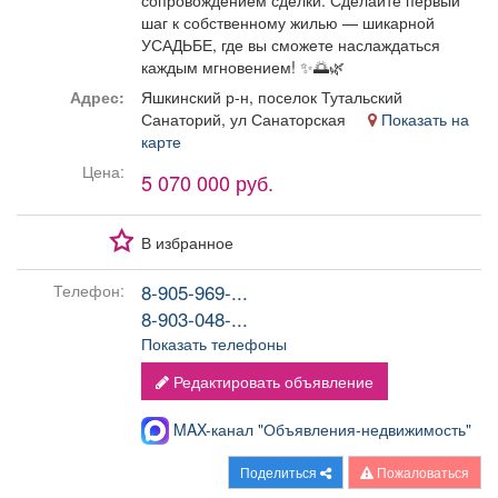
сопровождением сделки. Сделайте первый
шаг к собственному жилью — шикарной
УСАДЬБЕ, где вы сможете наслаждаться
каждым мгновением! ✨🌅🌿
Адрес:
Яшкинский р-н, поселок Тутальский
Санаторий, ул Санаторская
Показать на
карте
Цена:
5 070 000 руб.
В избранное
8-905-969-...
Телефон:
8-903-048-...
Показать телефоны
Редактировать объявление
MAX-канал "Объявления-недвижимость"
Поделиться
Пожаловаться