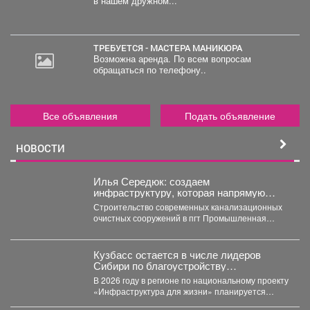
в нашем дружном...
ТРЕБУЕТСЯ - МАСТЕРА МАНИКЮРА
Возможна аренда. По всем вопросам
обращаться по телефону..
Все объявления
Подать объявление
НОВОСТИ
Илья Середюк: создаем
инфраструктуру, которая напрямую
повышает качество жизни людей
Строительство современных канализационных
очистных сооружений в пгт Промышленная
близится к завершению. На сегодняшний день
готовность...
Кузбасс остается в числе лидеров
Сибири по благоустройству
общественных пространств.
В 2026 году в регионе по национальному проекту
«Инфраструктура для жизни» планируется
обновить 115 общественных...