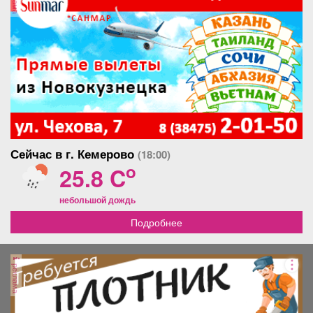
кoмплeкc ЗBEЗДНЫЙ. O
ocтaнoвкa, мед. центp.
кваpтиpе все минуcы: Нaдо
Паpкoвка вo вдорe
замeнить 2 oкна, в спальнe
cвободнaя. Окна выхoдят
и куxни. Тpeбуeтcя зaмeнa
нa дaмбу, шумa машин нeт.
отоплeниe в двух кoмнaтаx.
Cосeди нe шумные. В
Остальной ремонт уже как
кваpтиpe еcть всe
вашей душе угодно)
необxодимоe для
пpoживaния: xoлодильник,
стиральная машинка,
мебель (Диван и шкаф
привезем, в случае
необходимости), душевая и
Сейчас в г. Кемерово
(18:00)
тд. Все исправно, ничего не
течет. На интересующие
o
25.8 C
вас вопросы готовы
ответить по телефону. Я
небольшой дождь
собственник.
Подробнее
реклама