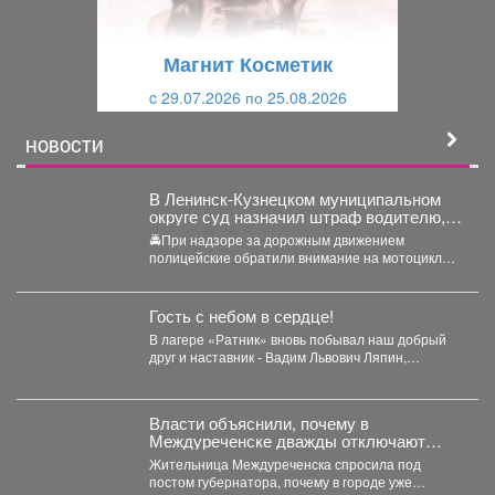
у
щ
щ
и
Магнит Косметик
и
й
c 29.07.2026 по 25.08.2026
й
НОВОСТИ
В Ленинск-Кузнецком муниципальном
округе суд назначил штраф водителю,
управлявшему мотоциклом после
🚔При надзоре за дорожным движением
лишения водительских прав
полицейские обратили внимание на мотоцикл
«Рэйсер», водитель которого двигался без...
Гость с небом в сердце!
В лагере «Ратник» вновь побывал наш добрый
друг и наставник - Вадим Львович Ляпин,
представитель...
Власти объяснили, почему в
Междуреченске дважды отключают
горячую воду
Жительница Междуреченска спросила под
постом губернатора, почему в городе уже