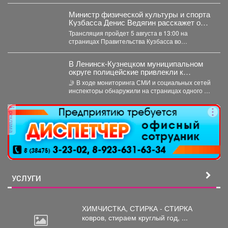
Министр физической культуры и спорта
Кузбасса Денис Ведягин расскажет о
развитии спорта в регионе в прямом
Трансляция пройдет 5 августа в 13:00 на
эфире ЦУР.
страницах Правительства Кузбасса во
«ВКонтакте» и «Одноклассниках». ...
В Ленинск-Кузнецком муниципальном
округе полицейские привлекли к
ответственности автомобилистку за
🤳 В ходе мониторинга СМИ и социальных сетей
нарушение правил проезда перекрестка
инспекторы обнаружили на страницах одного из
интернет-сообществ...
реклама
УСЛУГИ
ХИМЧИСТКА, СТИРКА - СТИРКА
ковров,
стираем круглый год, ...