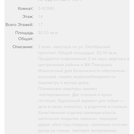
Афиша
Обучение
Проекты
Комнат:
3-КОМН.
Этаж:
14
Всего Этажей:
17
Площадь
52.00 кв.м
Товары
Поздравления
Погода
Общая:
Описание:
3 комн. квартира по ул. Октябрьский
проспект. Общей площадью: 52.00 кв.м.
Продается современная 3-ая евро квартира в
центральном районе в ЖК Панорама.
Монолитный дом.Безопасность обеспечена -
ТВ программа
Я - пенсионер
консьерж -сервис,видеонаблюдение по
периметру и внутри дома.
Планировка квартиры смежно
-изолированная. Две спальни и кухня
гостиная. Идеальный вариант для семьи —
дети в своих комнатах, а родители в спальне.
Качественная отделка премиум-класса-
напольное покрытие ламинат, парящие
двери, обои под покраску, натяжные потолки,
декор на стенах, световое зонирование,