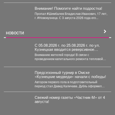
дважды отключали горячую воду. ...
Внимание! Помогите найти подростка!
Пропал #Шимбалев Владислав Иванович, 17 лет,
г. #Новокузнецк. С 3 августа 2026 года его...
НОВОСТИ
С 05.08.2026 г. по 25.08.2026 г. по ул.
Кузнецкая вводится реверсивное
движения для автотранспорта.
Вниманию жителей города! В связи с
проведением капитального ремонта тепловой
сети с 05.08.2026 г....
Предсезонный турнир в Омске
«Кузнецкие медведи» начали с победы!
Автором первого гола в подготовительный
период стал Давид Каличава. Дубль оформил
Илья Шамов, шайбу забросил...
Свежий номер газеты «Частник‑М» от 4
августа!