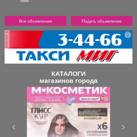
Все объявления
Подать объявление
реклама
КАТАЛОГИ
магазинов города
П
С
р
л
е
е
д
д
ы
у
д
ю