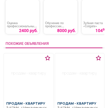
Оценка
Обучение по
Зубная паста
профессиональных
профессии
«Colgate»
рисков как
«Слесарь по
90
2400 руб.
8000 руб.
104
эффективный
ремонту
инструмент
автомобилей»
управления
ПОХОЖИЕ ОБЪЯВЛЕНИЯ
продам - квартиру
продам - квартиру
ПРОДАМ -
КВАРТИРУ
ПРОДАМ -
КВАРТИРУ
3-КОМН., г Междуреченск,
3-КОМН., г Междуреченск,