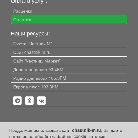
Оплата услуг:
Расценки
Оплатить
Наши ресурсы:
Газета "Частник-М"
Сайт chastnik-m.ru
Сайт "Частник. Маркет"
Дорожное радио 93.4FM
Радио для двоих 105.3FM
Европа плюс 103.3FM
Политика конфиденциальности
Продолжая использовать сайт
chastnik-m.ru
, Вы даете
согласие на обработку файлов cookie, которые
Публикации с пометкой «Реклама», «На правах рекламы»,