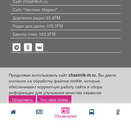
Сайт chastnik-m.ru
Сайт "Частник. Маркет"
Дорожное радио 93.4FM
Радио для двоих 105.3FM
Европа плюс 103.3FM
Политика конфиденциальности
Продолжая использовать сайт
chastnik-m.ru
, Вы даете
согласие на обработку файлов cookie, которые
Публикации с пометкой «Реклама», «На правах рекламы»,
обеспечивают корректную работу сайта и сбора
«Партнёрский проект» оплачены рекламодателем.
информации для улучшения качества сервисов.
Редакция сайта не несет ответственности за достоверность
информации, содержащейся в рекламных материалах и
Что такое cookie
объявлениях.
+16
© 2006-2026
ООО "Частник-М"
Объявления