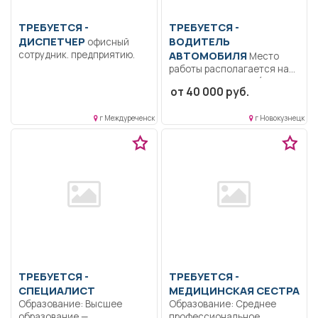
ТРЕБУЕТСЯ -
ТРЕБУЕТСЯ -
ДИСПЕТЧЕР
ВОДИТЕЛЬ
офисный
сотрудник. предприятию.
АВТОМОБИЛЯ
Место
работы располагается на
территории 1 НГКБ. (не
от 40 000 руб.
Автобаза,...
г Междуреченск
г Новокузнецк
ТРЕБУЕТСЯ -
ТРЕБУЕТСЯ -
СПЕЦИАЛИСТ
МЕДИЦИНСКАЯ СЕСТРА
Образование: Высшее
Образование: Среднее
образование —
профессиональное