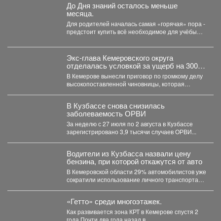
До Дня знаний осталось меньше
месяца.
Для родителей началась самая «горячая» пора -
предстоит купить всё необходимое для учёбы
детей. В...
Экс-глава Кемеровского округа
отделалась условкой за ущерб на 300
млн рублей
В Кемерове вынесли приговор по громкому делу
высокопоставленной чиновницы, которая
попалась на злоупотреблении властью. ...
В Кузбассе снова снизилась
заболеваемость ОРВИ
За неделю с 27 июля по 2 августа в Кузбассе
зарегистрировано 3,9 тысячи случаев ОРВИ...
Водители из Кузбасса назвали цену
бензина, при которой откажутся от авто
В Кемеровской области 29% автомобилистов уже
сократили использование личного транспорта
из‑за стоимости топлива. При этом...
«Гетто» среди многоэтажек.
Как развивается зона КРТ в Кемерове спустя 2
года Почти два года назад в...