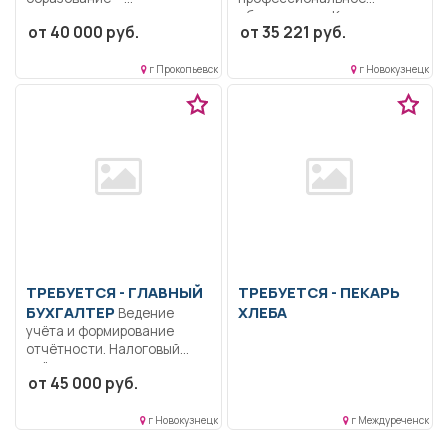
специалитет,
образование.. Контроль за
от 40 000 руб.
от 35 221 руб.
магистратура.. Специалист
санитарным состоянием в...
контрактной службы,...
г Прокопьевск
г Новокузнецк
ТРЕБУЕТСЯ - ГЛАВНЫЙ
ТРЕБУЕТСЯ - ПЕКАРЬ
БУХГАЛТЕР
ХЛЕБА
Ведение
учёта и формирование
отчётности. Налоговый
учёт и планирование....
от 45 000 руб.
г Новокузнецк
г Междуреченск