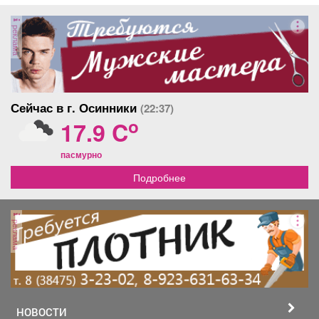
реклама
Сейчас в г. Осинники
(22:37)
o
17.9 C
пасмурно
Подробнее
реклама
НОВОСТИ