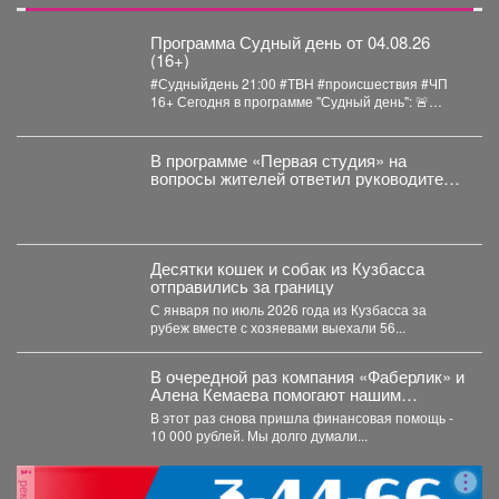
Программа Судный день от 04.08.26
(16+)
#Судныйдень 21:00 #ТВН #происшествия #ЧП
16+ Сегодня в программе "Судный день": 🚨
Землетрясения...
В программе «Первая студия» на
вопросы жителей ответил руководитель
администрации Куйбышевского района
Сергей Маисеев.
Десятки кошек и собак из Кузбасса
отправились за границу
С января по июль 2026 года из Кузбасса за
рубеж вместе с хозяевами выехали 56...
В очередной раз компания «Фаберлик» и
Алена Кемаева помогают нашим
хвостикам!
В этот раз снова пришла финансовая помощь -
10 000 рублей. Мы долго думали...