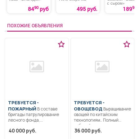
с сыром»
90
90
84
руб
495 руб.
189
ПОХОЖИЕ ОБЪЯВЛЕНИЯ
ТРЕБУЕТСЯ -
ТРЕБУЕТСЯ -
ПОЖАРНЫЙ
ОВОЩЕВОД
В составе
Выращивание
бригады патрулирование
овощей по китайским
лесного фонда,
технологиям.. Полный
предупреждение пожаров
рабочий день..
40 000 руб.
36 000 руб.
в...