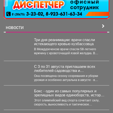
НОВОСТИ
Три дня реанимации: врачи спасли
истекающего кровью кузбассовца
В Междуреченске врачи спасли 58-летнего
мужчину с кровоточащей язвой желудка. В
Междуреченской городской больнице...
С 3 по 31 августа приглашаем всех
любителей садоводства и
огородничества в библиотеку
Она посвящена сезону созревания и уборки
«Молодежная» на книжную выставку
урожая и особенно актуальна в августе - в
«Ваш урожайный участок»!
самое...
Бокс - один из самых популярных и
зрелищных видов единоборств, история
которого насчитывает не одно столетие.
Этот олимпийский вид спорта сочетает силу,
скорость, выносливость и тактическое
мастерство, а успех на ринге...