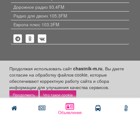
Дорожное радио 93.4FM
Радио для двоих 105.3FM
Европа плюс 103.3FM
Политика конфиденциальности
Продолжая использовать сайт
chastnik-m.ru
, Вы даете
согласие на обработку файлов cookie, которые
Публикации с пометкой «Реклама», «На правах рекламы»,
обеспечивают корректную работу сайта и сбора
«Партнёрский проект» оплачены рекламодателем.
Редакция сайта не несет ответственности за достоверность
информации для улучшения качества сервисов.
информации, содержащейся в рекламных материалах и
Что такое cookie
объявлениях.
Написать
Позвонить
+16
© 2006-2026
ООО "Частник-М"
Объявления