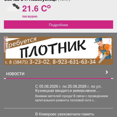
o
21.6 C
пасмурно
Подробнее
реклама
НОВОСТИ
С 05.08.2026 г. по 25.08.2026 г. по ул.
Кузнецкая вводится реверсивное
движения для автотранспорта
Внимаю жителей города! В связи с проведением
капитального ремонта тепловой сети с
05.08.2026 г....
В Кемерове увековечили память