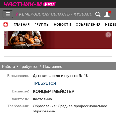
☰
КЕМЕРОВСКАЯ ОБЛАСТЬ - КУЗБАСС
ГЛАВНАЯ
ГРУППЫ
НОВОСТИ
ОБЪЯВЛЕНИЯ
НЕДВ
Главная
Группы
Новости
реклама
Объявления
Недвижимость
Услуги
работа
требуется
постоянно
В компанию:
Детская школа искусств № 48
ТРЕБУЕТСЯ
Работа
Транспорт
Компании
КОНЦЕРТМЕЙСТЕР
Вакансия:
Занятость:
постоянно
Требования:
Образование: Среднее профессиональное
образование.