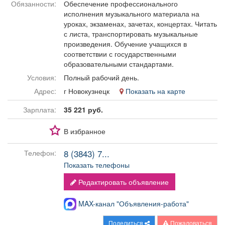
Обязанности:
Обеспечение профессионального
Афиша
Обучение
Проекты
исполнения музыкального материала на
уроках, экзаменах, зачетах, концертах. Читать
с листа, транспортировать музыкальные
произведения. Обучение учащихся в
соответствии с государственными
Товары
Поздравления
Погода
образовательными стандартами.
Условия:
Полный рабочий день.
Адрес:
г Новокузнецк
Показать на карте
Зарплата:
35 221 руб.
ТВ программа
Я - пенсионер
В избранное
8 (3843) 7...
Телефон:
Показать телефоны
Редактировать объявление
MAX-канал "Объявления-работа"
Поделиться
Пожаловаться