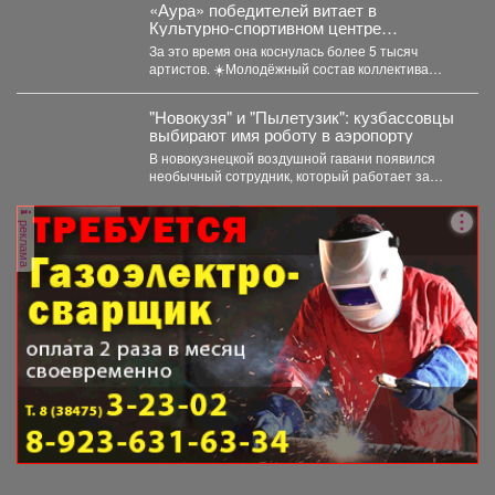
«Аура» победителей витает в
Культурно-спортивном центре
металлургов ЕВРАЗа уже больше 30
За это время она коснулась более 5 тысяч
лет.
артистов. ☀️Молодёжный состав коллектива
«Аура» получил...
"Новокузя" и "Пылетузик": кузбассовцы
выбирают имя роботу в аэропорту
В новокузнецкой воздушной гавани появился
необычный сотрудник, который работает за
энергию. В международном аэропорту...
реклама