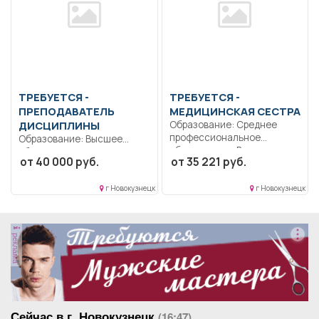
ТРЕБУЕТСЯ -
ТРЕБУЕТСЯ -
ПРЕПОДАВАТЕЛЬ
МЕДИЦИНСКАЯ СЕСТРА
ДИСЦИПЛИНЫ
Образование: Среднее
профессиональное
Образование: Высшее
образование.. Выполняет
образование —
от 40 000 руб.
от 35 221 руб.
назначения врача
бакалавриат.. Ведение
офтальмолога. Выполняет...
педагогической
г Новокузнецк
г Новокузнецк
деятельности.. Полный...
реклама
Сейчас в г. Новокузнецк
(16:47)