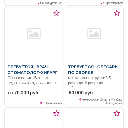
г Междуреченск
г Прокопьевск
ТРЕБУЕТСЯ - ВРАЧ-
ТРЕБУЕТСЯ - СЛЕСАРЬ
СТОМАТОЛОГ-ХИРУРГ
ПО СБОРКЕ
Образование: Высшее-
металлоконструкций 3
подготовка кадров высшей
разряда-6 разряда
квалификации.. В
Образование: Среднее
от 70 000 руб.
60 000 руб.
соответствии с
профессиональное
должностной...
Квалификация:
Кемеровская область - Кузбасс
Ответственность.
г Прокопьевск
г Новокузнецк
Должностные
обязанности...