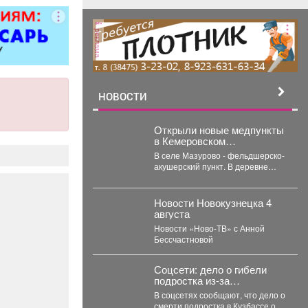
итол,
силителей
реклама
ля,
циональных
 и многого
. Быстро,
о, недорого!
НОВОСТИ
стоимость
пределяется
Открыли новые медпункты
осмотра
в Кемеровском
муниципальном округе.
В селе Мазурово - фельдшерско-
акушерский пункт. В деревне
Мозжуха - фельдшерский
здравпункт. В модульных...
Новости Новокузнецка 4
августа
Новости «Ново-ТВ» с Анной
Бессчастновой
Соцсети: дело о гибели
подростка из-за
"охотников" в Кузбассе
В соцсетях сообщают, что дело о
получило шокирующее
смерти подростка в Кузбассе от