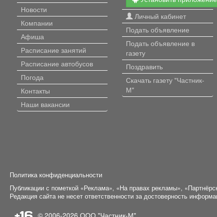
твердотопливный
Новости
автоматический с удалё
Личный кабинет
Компании
доступом управления).
Подать объявление
Скважина с установкой
Афиша
фильтрации. Канализаци
Подать объявление в
Расписание занятий
септик. На участке
газету
расположены экзотичес
Расписание автобусов
Поздравить
растения, ухоженные
Погода
цветники и деревья, а та
Скачать газету "Частник-
надворные постройки, ба
М"
Контакты
бассейн (очищенная вод
Наши вакансии
подогревом), просторна
зона для барбекю, с по
воды. Гараж на две машин
Ворота автоматические
откатные раздвижные.
Проводной интернет 30
мегабит. Дом находится в
живописном месте с
Политика конфиденциальности
асфальтированной дорог
Публикации с пометкой «Реклама», «На правах рекламы», «Партнёрс
удобной транспортной
Редакция сайта не несет ответственности за достоверность информ
доступностью. Рядом ес
магазин, что обеспечив
+16
© 2006-2026
ООО "Частник-М"
все необходимые услови