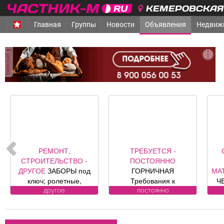
КЕМЕРОВСКАЯ 
Главная
Группы
Новости
Объявления
Недвиж
реклама
ТРЕБУЕТСЯ -
СТРОИТЕЛЬНЫЕ,
ПОСТОЯННО
ОТДЕЛОЧНЫЕ
ГОРНИЧНАЯ
МАТЕРИАЛЫ - ПРОДАМ
В
Требования к
ЧЕРНОЗЕМ, щебень,
кандидату: без опыта
песок, уголь, торф,
постоянно
продам
работы Обязанности:
гравий, шлак, отсыпка и
к
-Влажная и сухая
другие под заказ,
уборка номеров и
возможна доставка.