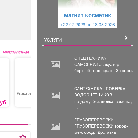
у
щ
щ
и
Магнит Косметик
и
й
c 29.07.2026 по 25.08.2026
й
УСЛУГИ
СПЕЦТЕХНИКА -
САМОГРУЗ-эвакуатор,
борт
- 5 тонн, кран - 3 тонны.
...
САНТЕХНИКА - ПОВЕРКА
Резка зеркал
Заглушки для трубы
Труба хр
ВОДОСЧЕТЧИКОВ
16 мм
на дому. Установка, замена,
уб.
2550 руб.
5 руб.
...
ГРУЗОПЕРЕВОЗКИ -
ГРУЗОПЕРЕВОЗКИ город-
межгород.
Доставка
стройматериалов, ...