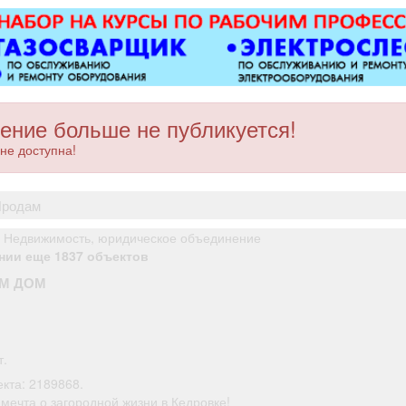
магн
электроу
ру
многофунк
дисплеев,
другого
качественн
ение больше не публикуется!
Точная 
не доступна!
ремонта о
после 
продам
 Недвижимость, юридическое объединение
нии еще 1837 объектов
М ДОМ
.
т.
кта: 2189868.
мечта о загородной жизни в Кедровке!