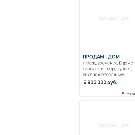
продам - дом
ПРОДАМ -
ДОМ
г Междуреченск, В доме
городская вода, туалет,
водяное отопление.
Постройки: гараж, сарай
6 900 000 руб.
углярка, баня, летняя кух
беседка. Огород 9 соток 
г Межд
собственности, ухоженн
теплицы. Место ровное,
красивое, рядом речка, 
Школа остановки. Торг
уместен. Собственник.
продам - дом