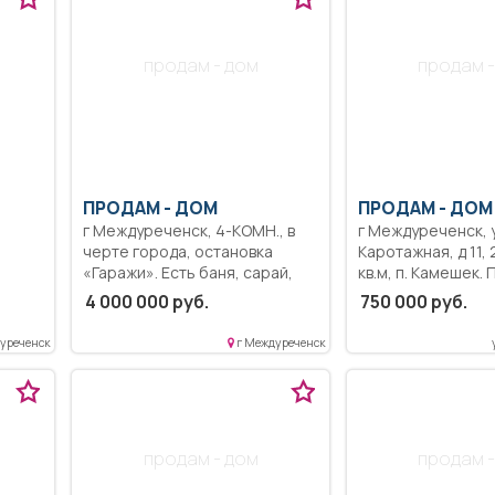
продам - дом
продам -
ПРОДАМ -
ДОМ
ПРОДАМ -
ДОМ
г Междуреченск, 4-КОМН., в
г Междуреченск, 
черте города, остановка
Каротажная, д 11, 2-КОМН., 35,5
«Гаражи». Есть баня, сарай,
кв.м, п. Камешек.
,
курятник. Брус для стройки
при осмотре.
4 000 000 руб.
750 000 руб.
ня,
дома в подарок. Остаются все
в
инструменты.
уреченск
г Междуреченск
ый,
горы.
продам - дом
продам -