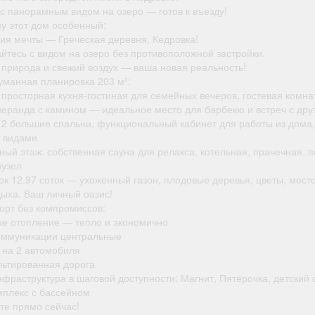
 с панорамным видом на озеро — готов к въезду!
у этот дом особенный:
ция мечты — Греческая деревня, Кедровка!
йтесь с видом на озеро без противоположной застройки.
 природа и свежий воздух — ваша новая реальность!
уманная планировка 203 м²:
: просторная кухня-гостиная для семейных вечеров, гостевая комна
веранда с камином — идеальное место для барбекю и встреч с дру
: 2 большие спальни, функциональный кабинет для работы из дома,
с видами
ный этаж: собственная сауна для релакса, котельная, прачечная, 
нузел
ок 12.97 соток — ухоженный газон, плодовые деревья, цветы, мест
дыха. Ваш личный оазис!
орт без компромиссов:
ое отопление — тепло и экономично
оммуникации центральные
 на 2 автомобиля
ьтированная дорога
фраструктура в шаговой доступности: Магнит, Пятёрочка, детский 
мплекс с бассейном
те прямо сейчас!