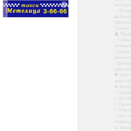
администраторов.
Коттедж
реклама
Условия: График:
✨ Почем
Сменный Занятость:
🌅 Лока
Постоянная Способ
Просыпа
оформления: Трудовой
Тишина,
договор Количество
🏠 Прод
рабочих часов в день: 8
- 1 этаж
Частота выплат:
уютная 
Дважды в месяц Сфера
- 2 этаж
деятельности
балкон 
компании: Гостиничный
- Цоколь
бизнес и туризм Смены:
один са
2/2 Рабочее место:
🌳 Участ
Гостиница
зоны от
💎 Комф
✅ Газов
✅ Все к
✅ Гараж
✅ Асфал
✅ Вся ин
спортко
📞 Звони