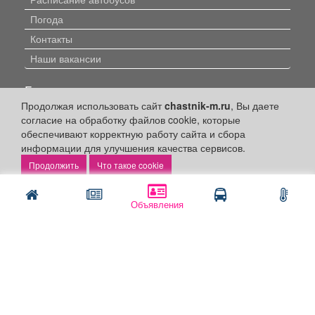
Погода
Контакты
Наши вакансии
Быстрые ссылки:
Продолжая использовать сайт
chastnik-m.ru
, Вы даете
Установить приложение
согласие на обработку файлов cookie, которые
обеспечивают корректную работу сайта и сбора
Личный кабинет
информации для улучшения качества сервисов.
Подать объявление
Что такое cookie
Подать объявление в газету
Поздравить
Объявления
Скачать газету "Частник-М"
Рекламодателям:
Бизнес-кабинет
Заказать рекламу