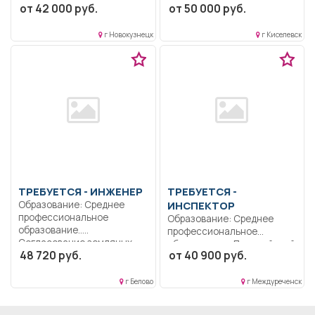
от 42 000 руб.
от 50 000 руб.
товара по...
образование —
бакалавриат.. Создание и
г Новокузнецк
г Киселевск
обеспечение...
ТРЕБУЕТСЯ - ИНЖЕНЕР
ТРЕБУЕТСЯ -
Образование: Среднее
ИНСПЕКТОР
профессиональное
Образование: Среднее
образование..
профессиональное
Согласование земляных
образование.. Полицейский
48 720 руб.
от 40 900 руб.
работ, проводимых
(водитель) патрульно-
сторонними...
постовой службы
полиции....
г Белово
г Междуреченск