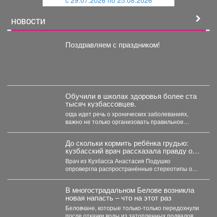
й
НОВОСТИ
Поздравляем с праздником!
Обучили в школах здоровья более ста
тысяч кузбассовцев.
огда идет речь о хронических заболеваниях,
важно не только организовать правильное
лечение, но и научить...
До скольки кормить ребёнка грудью:
кузбасский врач рассказала правду о
лактации
Врач из Кузбасса Анастасия Подушко
опровергла распространённые стереотипы о
грудном вскармливании. По словам
заведующей...
В многострадальном Белове возникла
новая напасть – что на этот раз
Беловчане, которые только-только передохнули
после откачки воды из затопленных подвалов,