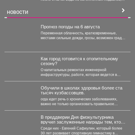
столкнулись с новой напастью. ...
НОВОСТИ
Прогноз погоды на 6 августа
Переменная облачность, кратковременные,
местами сильные дожди, грозы, возможен град.
Утром туманы. Ветер юго-западный 4-9 м/с,...
Как город готовится к отопительному
сезону?
О капитальных ремонтах инженерной
инфраструктуры, работе, которая ведется в
жилом фонде и социальных учреждениях,
восстановлении...
Обучили в школах здоровья более ста
тысяч кузбассовцев.
огда идет речь о хронических заболеваниях,
важно не только организовать правильное
лечение, но и научить...
В преддверии Дня физкультурника
вручил заслуженные награды тем, кто
посвятил свою жизнь спорту и
Среди них - Евгений Сафиулин, который более
воспитанию чемпионов.
30 лет развивает спортивную гимнастику в