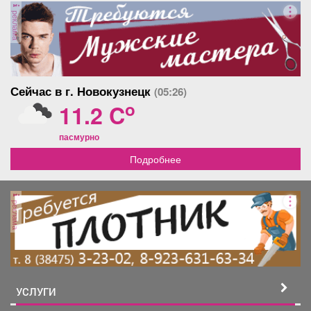
реклама
Сейчас в г. Новокузнецк
(05:26)
o
11.2 C
пасмурно
Подробнее
реклама
УСЛУГИ