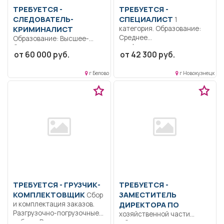
ТРЕБУЕТСЯ -
ТРЕБУЕТСЯ -
СЛЕДОВАТЕЛЬ-
СПЕЦИАЛИСТ
1
КРИМИНАЛИСТ
категория. Образование:
Среднее
Образование: Высшее-
профессиональное
бакалавриат..
от 60 000 руб.
от 42 300 руб.
образование..
Расследование уголовных
Своевременно и
дел.. Полный рабочий день..
качественно
г Белово
г Новокузнецк
осуществлять...
ТРЕБУЕТСЯ - ГРУЗЧИК-
ТРЕБУЕТСЯ -
КОМПЛЕКТОВЩИК
ЗАМЕСТИТЕЛЬ
Сбор
и комплектация заказов.
ДИРЕКТОРА ПО
Разгрузочно-погрузочные
хозяйственной части
работы. Распределение
Образование: Высшее