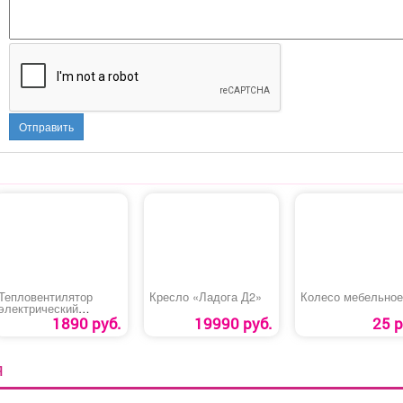
Отправить
Тепловентилятор
Кресло «Ладога Д2»
Колесо мебельное
электрический
керамический «FHC-
1890 руб.
19990 руб.
25 р
1500»
Я