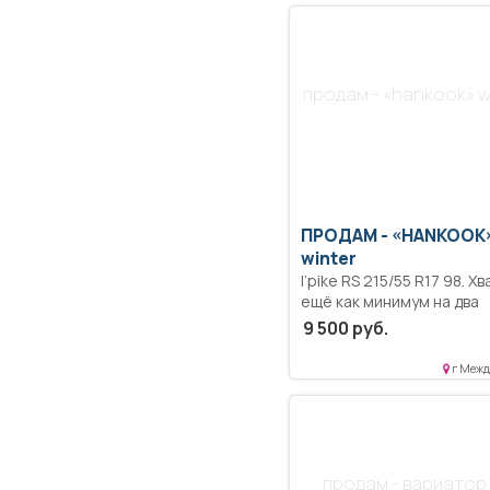
продам - «hankook» w
ПРОДАМ -
«HANKOOK
winter
l’pike RS 215/55 R17 98. Хв
ещё как минимум на два
сезона!
9 500 руб.
г Межд
продам - вариатор