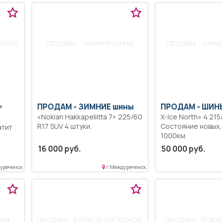
inter
продам - зимние шины
продам - шины
»
ПРОДАМ -
ЗИМНИЕ шины
ПРОДАМ -
ШИНЫ
«Nokian Hakkapeliitta 7» 225/60
X-Ice North» 4 215
R17 SUV 4 штуки.
Состояние новых,
атит
1000км.
16 000 руб.
50 000 руб.
уреченск
г Междуреченск
 на
продам - колесо запасное
продам - фары