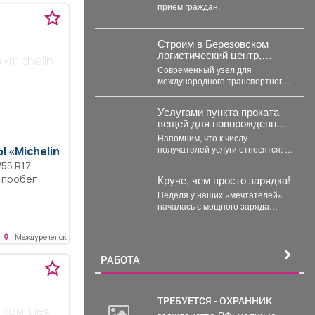
ведомств продолжает
приём граждан.
проводить выездные
встречи.
Строим в Березовском
логистический центр,
 «michelin
который откроет
Современный узел для
кратчайший путь к рынкам
международного транспортного
Ирана и Индии.
коридора «Север - Юг» создает
компания «Алэнси». Сейчас
Услугами пункта проката
значительная...
вещей для новорожденных
теперь могут
Напомним, что к числу
воспользоваться молодые
получателей услуги относятся: 🔹
 «Michelin
родители в возрасте до 35
многодетные семьи; 🔹 одинокие
/55 R17
лет включительно.
родители;...
 пробег
Круче, чем просто зарядка!
Неделя у наших «мечтателей»
началась с мощного заряда
бодрости! 💪 Вместо скучных
уроков - спортивная...
г Междуреченск
РАБОТА
ТРЕБУЕТСЯ - ОХРАННИК
 комплект