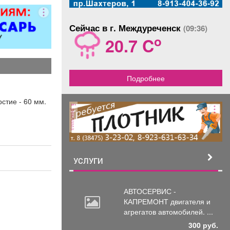
итол,
силителей
Сейчас в г. Междуреченск
ля,
(09:36)
циональных
o
20.7 C
 и многого
. Быстро,
о, недорого!
Подробнее
стоимость
пределяется
осмотра
стие - 60 мм.
реклама
УСЛУГИ
АВТОСЕРВИС -
КАПРЕМОНТ двигателя
и
агрегатов автомобилей. ...
300 руб.