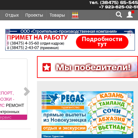
тел. (38475) 65-545
+7 923-625-02-51
Отдых
Проекты
Товары
реклама
Мы победители!
СПОРТ,
реклама
ОЗКИ -
ИС
РЕМОНТ
ектронных
нентов
сервис
ей: климат
ля, ЭБУ,
ии, брелков,