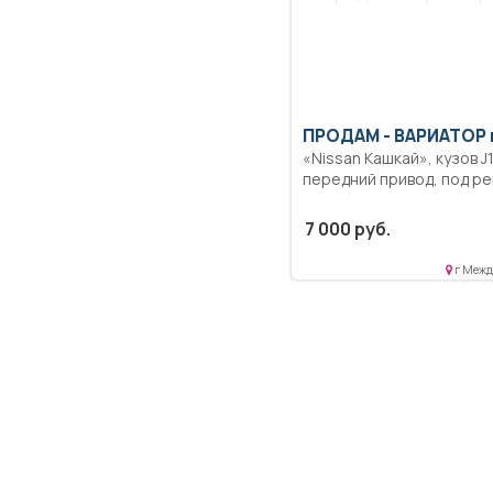
ПРОДАМ -
ВАРИАТОР 
«Nissan Кашкай», кузов J
передний привод, под ре
7 000 руб.
г Межд