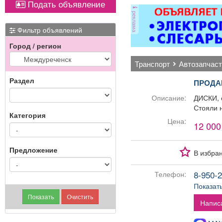
Подать объявление
реклама
гар
Фильтр объявлений
Город / регион
пр
транспорт
автозапчас
во
Раздел
ПРОДА
Описание:
ДИСКИ, о
Стояли н
Категория
Цена:
12 000
Предложение
В избра
8-950-2
Телефон:
Показат
Напис