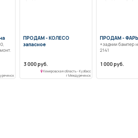
на
ПРОДАМ -
КОЛЕСО
ПРОДАМ -
ФАРЫ
10,
запасное
+заднии бампер 
монт.
2141
3 000 руб.
1 000 руб.
Кемеровская область - Кузбасс
уреченск
г Междуреченск