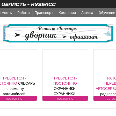
ОБЛАСТЬ - КУЗБАСС
имость
Работа
Транспорт
Компании
Афиша
Обучение
реклама
ТРЕБУЕТСЯ -
ТРЕБУЕТСЯ -
ТРАН
СТОЯННО
СЛЕСАРЬ
ПОСТОЯННО
ПЕРЕВ
по ремонту
ОХРАННИКИ,
АВТОСЕРВ
автомобилей
ОХРАННИКИ-
радиоэл
Требования к
ВОДИТЕЛИ Требования
компо
постоянно
постоянно
авто
андидату: Условия:
к кандидату: лицензия.
автомобил
Официальная
Условия:
контро
аработная плата по
ЛИЦЕНЗИРОВАННЫЕ
сигнализац