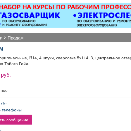
ТКРФ; социальные
ОХРАННИКИ 5 разряда,
магн
антии и уверенность
з/п от 33000 руб. 6
электроу
в завтрашнем дне;
разряда, з/п от 37000
ру
возможность
руб. официальное
многофунк
офессионального и
трудоустройство
дисплеев,
карьерного роста;
полный соц. пакет ООО
другого
ти
продам
зможность трудиться
ЧОП «Интерлок-Н»
качественн
рядом с домом.
Точная 
М
ремонта о
после 
ригинальные, R14, 4 штуки, сверловка 5х114, 3, центральное отвер
а Тайота Гайя.
 руб.
нное
75-...
ь телефоны
ать сообщение