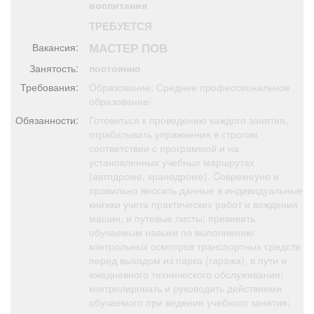
воспитания
Афиша
Обучение
Проекты
ТРЕБУЕТСЯ
МАСТЕР ПОВ
Вакансия:
Занятость:
постоянно
Требования:
Образование: Среднее профессиональное
Товары
Поздравления
Погода
образование/
Обязанности:
Готовиться к проведению каждого занятия,
отрабатывать упражнения в строгом
соответствии с программой и на
установленных учебных маршрутах
ТВ программа
Я - пенсионер
(автодроме, кранодроме). Cовремеyно и
правильно вносить данные в индивидуальные
книжки учета практических работ и вождения
машин, и путевые листы; прививать
обучаемым навыки по выполнению
контрольных осмотров транспортных средств
перед выходом из парка (гаража), в пути и
ежедневного технического обслуживания;
контролировать и руководить действиями
обучаемого при ведении учебного занятия;