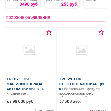
ЗГЦ - 02 Киров)
утеплитель
3490 руб.
255 руб.
ПОХОЖИЕ ОБЪЯВЛЕНИЯ
ТРЕБУЕТСЯ -
ТРЕБУЕТСЯ -
МАШИНИСТ КРАНА
ЭЛЕКТРОГАЗОСВАРЩИ
АВТОМОБИЛЬНОГО
К
Образование: Среднее
Управление
профессиональное
автотранспортным
образование.. Сборка,
от 99 000 руб.
37 300 руб.
средством (автокран
монтаж, сварка и резка...
"Ивановец", 12 тонн) в
г Новокузнецк
г Киселевск