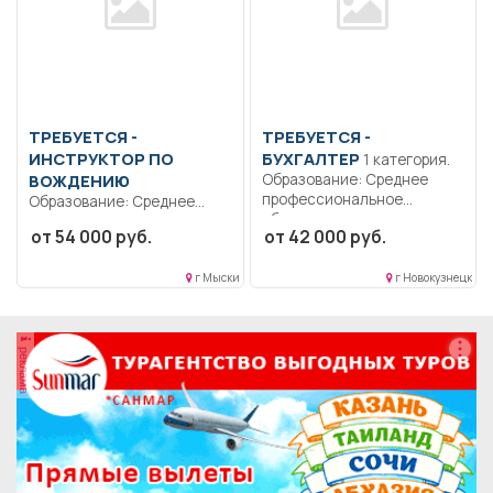
ТРЕБУЕТСЯ -
ТРЕБУЕТСЯ -
ИНСТРУКТОР ПО
БУХГАЛТЕР
1 категория.
ВОЖДЕНИЮ
Образование: Среднее
профессиональное
Образование: Среднее
образование..
профессиональное..
от 54 000 руб.
от 42 000 руб.
Формирование строк
Обучение учащихся
бухгалтерского баланса....
первоначальным навыкам
г Мыски
г Новокузнецк
вождения на...
реклама