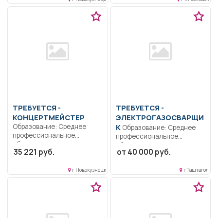
соответствии...
ТРЕБУЕТСЯ -
ТРЕБУЕТСЯ -
КОНЦЕРТМЕЙСТЕР
ЭЛЕКТРОГАЗОСВАРЩИ
Образование: Среднее
К
Образование: Среднее
профессиональное
профессиональное
образование..
образование.. Выполнять
35 221 руб.
от 40 000 руб.
Аккомпанирование на
ручную дуговую, газовую
уроках, репетициях,
сварку...
концертах...
г Новокузнецк
г Таштагол