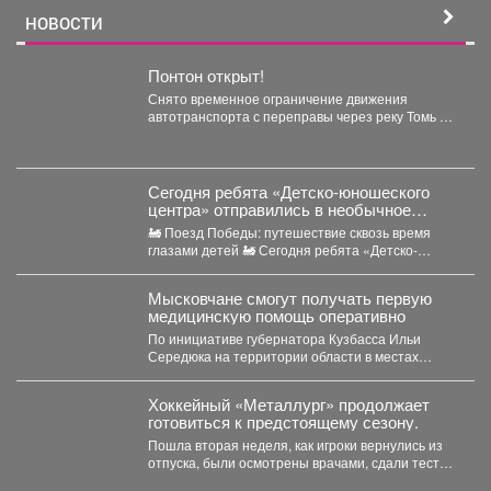
НОВОСТИ
Понтон открыт!
Снято временное ограничение движения
автотранспорта с переправы через реку Томь в
районе посёлка Майзас. ...
Сегодня ребята «Детско-юношеского
центра» отправились в необычное
путешествие - на борт «Поезда
🚂 Поезд Победы: путешествие сквозь время
Победы».
глазами детей 🚂 Сегодня ребята «Детско-
юношеского центра» отправились...
Мысковчане смогут получать первую
медицинскую помощь оперативно
По инициативе губернатора Кузбасса Ильи
Середюка на территории области в местах
массового скопления людей размещаются...
Хоккейный «Металлург» продолжает
готовиться к предстоящему сезону.
Пошла вторая неделя, как игроки вернулись из
отпуска, были осмотрены врачами, сдали тесты,
приступили к...