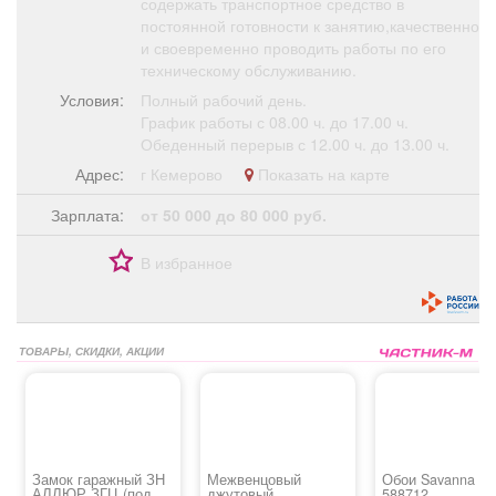
содержать транспортное средство в
постоянной готовности к занятию,качественно
и своевременно проводить работы по его
техническому обслуживанию.
Условия:
Полный рабочий день.
График работы с 08.00 ч. до 17.00 ч.
Обеденный перерыв с 12.00 ч. до 13.00 ч.
Адрес:
г Кемерово
Показать на карте
Зарплата:
от 50 000 до 80 000 руб.
В избранное
ТОВАРЫ, СКИДКИ, АКЦИИ
Замок гаражный ЗН
Межвенцовый
Обои Savanna
АЛЛЮР ЗГЦ (под
джутовый
588712