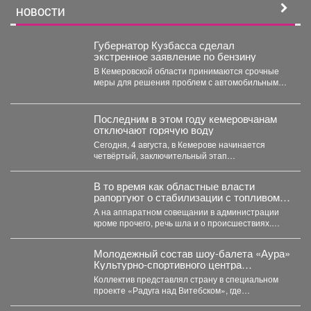
НОВОСТИ
Губернатор Кузбасса сделал
экстренное заявление по бензину
В Кемеровской области принимаются срочные
меры для решения проблем с автомобильным
топливом. В Кузбассе...
Последним в этом году кемеровчанам
отключают горячую воду
Сегодня, 4 августа, в Кемерове начинается
четвёртый, заключительный этап
гидравлических испытаний тепловых сетей. Он
продлится...
В то время как областные власти
рапортуют о стабилизации с топливом в
Кузбассе, пожарные предупреждают
А на аппаратном совещании в администрации
тех, кто перестраховался и набрал
кроме прочего, речь шла и о происшествиях.
бензина и дизтоплива впрок.
Пожарные выезжали...
Молодежный состав шоу-балета «Аура»
Культурно-спортивного центра
металлургов победил в международном
Коллектив представлял страну в специальном
конкурсе «Славянский базар» в
проекте «Радуга над Витебском», где
Витебске.
соревновались творческие коллективы из