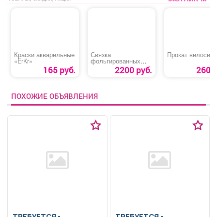
Краски акварельные
Связка
Прокат велосип
«ErKr»
фольгированных
сердец
165 руб.
2200 руб.
260 р
ПОХОЖИЕ ОБЪЯВЛЕНИЯ
ТРЕБУЕТСЯ -
ТРЕБУЕТСЯ -