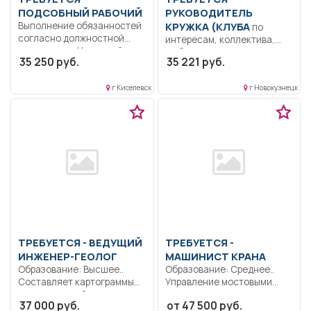
ПОДСОБНЫЙ РАБОЧИЙ
РУКОВОДИТЕЛЬ
Выполнение обязанностей
КРУЖКА (КЛУБА
по
согласно должностной
интересам, коллектива,
инструкции.. Неполный
любительского
35 250 руб.
35 221 руб.
рабочий день/неполная
объединения, секции,
рабочая...
студии, туристской группы)
г Киселевск
г Новокузнецк
Образование:...
ТРЕБУЕТСЯ - ВЕДУЩИЙ
ТРЕБУЕТСЯ -
ИНЖЕНЕР-ГЕОЛОГ
МАШИНИСТ КРАНА
Образование: Высшее..
Образование: Среднее..
Составляет картограммы
Управление мостовыми
геологической,
кранами , оснащенными
37 000 руб.
от 47 500 руб.
геофизической и
различными