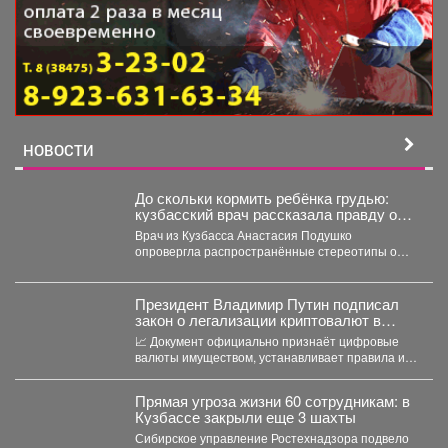
НОВОСТИ
До скольки кормить ребёнка грудью:
кузбасский врач рассказала правду о
лактации
Врач из Кузбасса Анастасия Подушко
опровергла распространённые стереотипы о
грудном вскармливании. По словам
заведующей...
Президент Владимир Путин подписал
закон о легализации криптовалют в
России.
📈 Документ официально признаёт цифровые
валюты имуществом, устанавливает правила их
оборота и гарантирует судебную защиту...
Прямая угроза жизни 60 сотрудникам: в
Кузбассе закрыли еще 3 шахты
Сибирское управление Ростехнадзора подвело