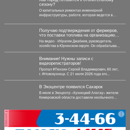
сезону?
О капитальных ремонтах инженерной
инфраструктуры, работе, которая ведется в
жилом фонде и социальных учреждениях,
восстановлении...
Получаю подтверждения от фермеров,
что поставки топлива на организацию
уборочной кампании уже начались.
На видео - Ибрагим Джабиев, руководитель
хозяйства в Юргинском округе. Он обрабатывает
более пяти тысяч...
Внимание! Нужны записи с
видеорегистраторов!
Пропал #Пензин Сергей Владимирович, 60 лет,
г. #Новокузнецк. С 21 июля 2026 года его...
В Экоцентре появился Сахарок
В июле в Экоцентр «Кузнецкий Алатау» жители
Кемеровской области доставили необычного
гостя - крошечного косуленка,...
реклама