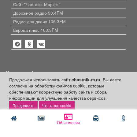
Сайт "Частник. Маркет"
Дорожное радио 93.4FM
Радио для двоих 105.3FM
Европа плюс 103.3FM
Политика конфиденциальности
Продолжая использовать сайт
chastnik-m.ru
, Вы даете
Публикации с пометкой «Реклама», «На правах рекламы»,
согласие на обработку файлов cookie, которые
«Партнёрский проект» оплачены рекламодателем.
Редакция сайта не несет ответственности за достоверность
обеспечивают корректную работу сайта и сбора
информации, содержащейся в рекламных материалах и
информации для улучшения качества сервисов.
объявлениях.
Что такое cookie
+16
© 2006-2026
ООО "Частник-М"
Объявления