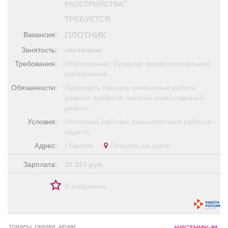
РАССТРОЙСТВА"
Афиша
Обучение
Проекты
ТРЕБУЕТСЯ
ПЛОТНИК
Вакансия:
Занятость:
постоянно
Требования:
Образование: Среднее профессиональное
Товары
Поздравления
Погода
образование.
Обязанности:
Проводить текущие ремонтные работы
разного профиля, мелкий хозяйственный
ремонт.
ТВ программа
Я - пенсионер
Условия:
Неполный рабочий день/неполная рабочая
неделя.
Адрес:
г Белово
Показать на карте
Зарплата:
35 221 руб.
В избранное
ТОВАРЫ, СКИДКИ, АКЦИИ