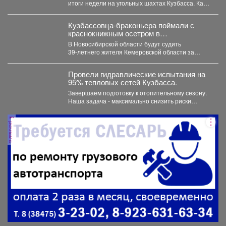
итоги недели на угольных шахтах Кузбасса. Как
сообщает официальный представитель...
Кузбассовца-браконьера поймали с
краснокнижным осетром в
Новосибирске
В Новосибирской области будут судить
39‑летнего жителя Кемеровской области за
незаконную добычу рыбы, занесённой в...
Провели гидравлические испытания на
95% тепловых сетей Кузбасса.
Завершаем подготовку к отопительному сезону.
Наша задача - максимально снизить риски
перебоев с теплом и...
реклама