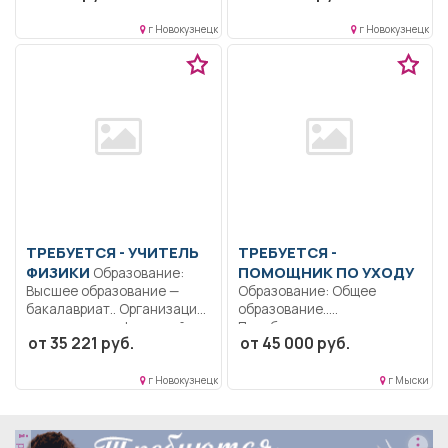
геохимической
грузозахватными...
изученности....
г Новокузнецк
г Новокузнецк
ТРЕБУЕТСЯ - УЧИТЕЛЬ
ТРЕБУЕТСЯ -
ФИЗИКИ
ПОМОЩНИК ПО УХОДУ
Образование:
Высшее образование —
Образование: Общее
бакалавриат.. Организация
образование..
олимпиад, конференций,
Приобретение за счет
от 35 221 руб.
от 45 000 руб.
турниров...
средств клиента и...
г Новокузнецк
г Мыски