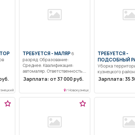
КТОР
ТРЕБУЕТСЯ - МАЛЯР
ТРЕБУЕТСЯ -
6
ов
разряд. Образование:
ПОДСОБНЫЙ Р
Среднее. Квалификация:
Уборка территор
автомаляр. Ответственность..
кузнецкого район
Выполнение работы по
рабочий день/не
руб.
Зарплата: от 37 000 руб.
Зарплата: 35 3
подготовке поверхности...
рабочая неделя..
узнецкий
г Новокузнецк