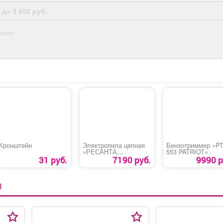
 до 3 600 руб.
нное
Кронштейн
Электропила цепная
Бензотриммер «P
«РЕСАНТА
553 PATRIOT»
ЭП-1814П»
31 руб.
7190 руб.
9990 р
Я