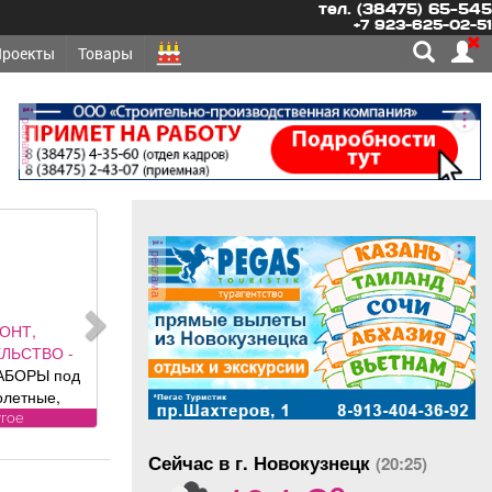
тел. (38475) 65-545
+7 923-625-02-51
Проекты
Товары
реклама
реклама
ОНТ,
ЛЬСТВО -
АБОРЫ под
олетные,
 ворота (от
угое
ального
Сейчас в г. Новокузнецк
авителя
(20:25)
o
 DoorHan);