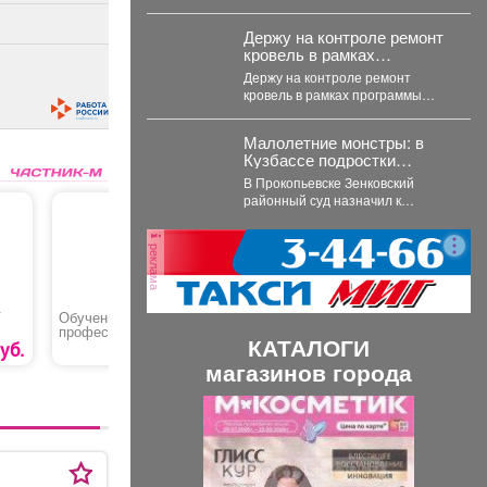
«Мир коренных народов.
Традиции предков»....
Держу на контроле ремонт
кровель в рамках
программы ФКР.
Держу на контроле ремонт
кровель в рамках программы
ФКР. Побывал накануне на трех
адресах: ...
Малолетние монстры: в
Кузбассе подростки
избили, запихали в
В Прокопьевске Зенковский
багажник, и похитили 10-
районный суд назначил к
летнего ребенка
рассмотрению уголовное дело о
похищении 10-летнего ребёнка.
реклама
...
T
Обучение по
Газонокосилка
Шуруп (г
профессии «Оператор
бензиновая «DENZEL
КАТАЛОГИ
(машинист) крана-
GLD-520SP»
уб.
8000 руб.
35990 руб.
манипулятора»
магазинов города
П
С
р
л
е
е