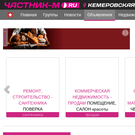
КЕМЕРОВСКАЯ 
Главная
Группы
Новости
Объявления
Недвиж
реклама
РЕМОНТ,
КОММЕРЧЕСКАЯ
СТРОИТЕЛЬСТВО -
НЕДВИЖИМОСТЬ -
САНТЕХНИКА
ПРОДАМ
ПОМЕЩЕНИЕ,
МА
ПОВЕРКА
САЛОН красоты
Ч
ВОДОСЧЕТЧИКОВ на
«Оазис», площадь 88, 8
п
сантехника
продам
дому. Установка,
кв. м, по адресу ул.
гра
замена, регистрация.
Юдина, 1, хороший
ул. Лукиянова, 5.
ремонт, полностью с
в