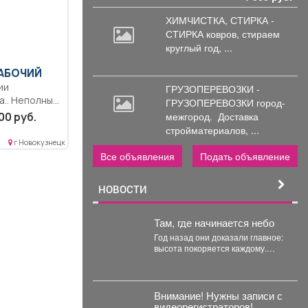
ХИМЧИСТКА, СТИРКА -
СТИРКА ковров,
стираем
круглый год, ...
АБОЧИЙ
ии
ГРУЗОПЕРЕВОЗКИ -
а.. Неполный
ГРУЗОПЕРЕВОЗКИ город-
полная
00 руб.
межгород.
Доставка
стройматериалов, ...
г Новокузнецк
Все объявления
Подать объявление
НОВОСТИ
Там, где начинается небо
Год назад они доказали главное:
высота покоряется каждому.
Тогда суету городов у подножия
Югуса оставили...
Внимание! Нужны записи с
видеорегистраторов!