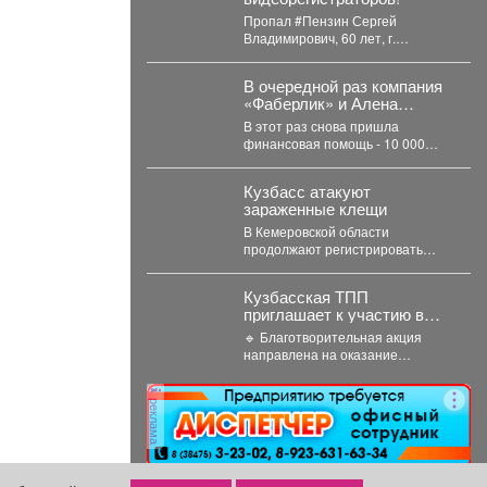
Пропал #Пензин Сергей
Владимирович, 60 лет, г.
#Новокузнецк. С 21 июля 2026
года его...
В очередной раз компания
«Фаберлик» и Алена
Кемаева помогают нашим
В этот раз снова пришла
хвостикам!
финансовая помощь - 10 000
рублей. Мы долго думали...
Кузбасс атакуют
зараженные клещи
В Кемеровской области
продолжают регистрировать
случаи присасывания клещей.
Управление Роспотребнадзора
Кузбасская ТПП
по Кемеровской области
приглашает к участию в
опубликовало...
акции «Помоги собраться в
🔹 Благотворительная акция
школу»
направлена на оказание
адресной помощи в подготовке к
новому учебному году
реклама
первоклассников...