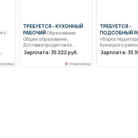
ТРЕБУЕТСЯ - КУХОННЫЙ
ТРЕБУЕТСЯ -
и с
РАБОЧИЙ
ПОДСОБНЫЙ Р
Образование:
Общее образование..
Уборка территор
Доставка продуктов из
Кузнецкого район
кладовой на пищеблок;...
рабочий день/не
.
Зарплата: 35 222 руб.
Зарплата: 35 3
рабочая неделя..
окузнецк
г Новокузнецк