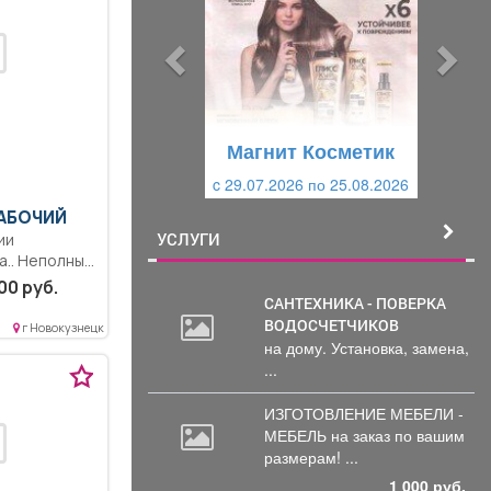
д
д
ы
у
д
ю
у
щ
щ
и
Магнит Косметик
и
й
c 29.07.2026 по 25.08.2026
й
АБОЧИЙ
УСЛУГИ
ии
а.. Неполный
полная
00 руб.
САНТЕХНИКА - ПОВЕРКА
ВОДОСЧЕТЧИКОВ
г Новокузнецк
на дому. Установка, замена,
...
ИЗГОТОВЛЕНИЕ МЕБЕЛИ -
МЕБЕЛЬ на
заказ по вашим
размерам! ...
1 000 руб.