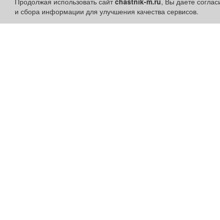
Продолжая использовать сайт
chastnik-m.ru
, Вы даете согла
и сбора информации для улучшения качества сервисов.
Разделы сайта:
Быстрые ссылки:
Объявления
Установить приложени
Новости
Личный кабинет
Компании
Подать объявление
Афиша
Подать объявление в
Расписание занятий
газету
Расписание автобусов
Поздравить
Погода
Скачать газету "Частник-
М"
Контакты
Наши вакансии