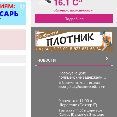
16.1 C
ворота; все
чных работ;
облачно с прояснениями
нструкции;
Подробнее
е работы
ложности.
рам скидка
0%.
реклама
НОВОСТИ
Новокузнецкие
полицейские задержали
проститутку, которая
📱В дежурную часть отдела
похитила деньги у клиента
полиции «Куйбышевский» УМВД
России по г. Новокузнецку
обратился 34-летний местный
житель....
9 августа в 11:00 в
Шерегеше (Сектор Е)
стартует Этнофорум «Мир
9 августа в 11:00 в Шерегеше
коренных народов.
(Сектор Е) стартует Этнофорум