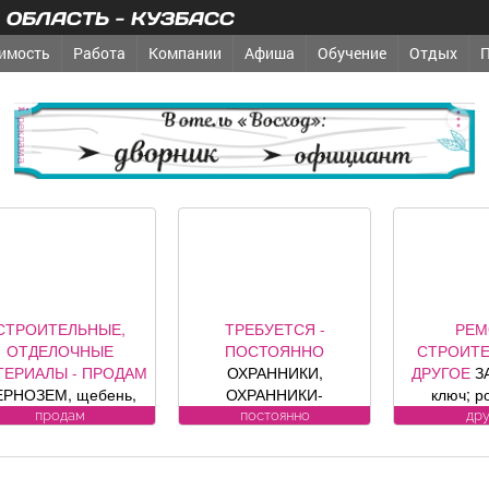
ОБЛАСТЬ - КУЗБАСС
имость
Работа
Компании
Афиша
Обучение
Отдых
реклама
СТРОИТЕЛЬНЫЕ,
ТРЕБУЕТСЯ -
РЕМ
ОТДЕЛОЧНЫЕ
ПОСТОЯННО
СТРОИТЕ
ТЕРИАЛЫ - ПРОДАМ
ОХРАННИКИ,
ДРУГОЕ
З
ЕРНОЗЕМ, щебень,
ОХРАННИКИ-
ключ; р
есок, уголь, торф,
ВОДИТЕЛИ Требования
секционные
продам
постоянно
др
вий, шлак, отсыпка и
к кандидату: лицензия.
офици
другие под заказ,
Условия:
предст
озможна доставка.
ЛИЦЕНЗИРОВАННЫЕ
компании