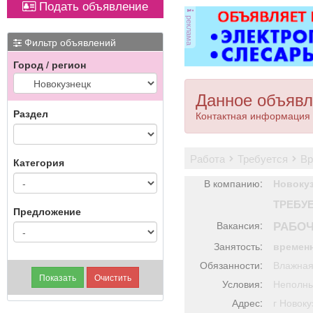
Подать объявление
оборудованием,
реклама
имеется парковка, торг
уместен.
Фильтр объявлений
Город / регион
Данное объявл
Раздел
Контактная информация 
работа
требуется
в
Категория
В компанию:
Новоку
ТРЕБУ
Предложение
РАБО
Вакансия:
Занятость:
времен
Обязанности:
Влажная
Условия:
Неполны
Адрес:
г Ново