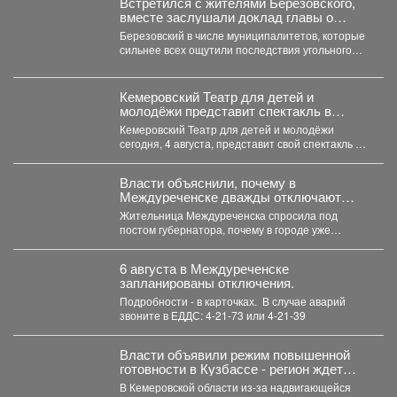
Встретился с жителями Березовского,
вместе заслушали доклад главы о
развитии города.
Березовский в числе муниципалитетов, которые
сильнее всех ощутили последствия угольного
кризиса. Важно, что идет работа...
Кемеровский Театр для детей и
молодёжи представит спектакль в
Москве
Кемеровский Театр для детей и молодёжи
сегодня, 4 августа, представит свой спектакль на
открытом международном...
Власти объяснили, почему в
Междуреченске дважды отключают
горячую воду
Жительница Междуреченска спросила под
постом губернатора, почему в городе уже
дважды отключали горячую воду. ...
6 августа в Междуреченске
запланированы отключения.
Подробности - в карточках. ️ В случае аварий
звоните в ЕДДС: 4-21-73 или 4-21-39
Власти объявили режим повышенной
готовности в Кузбассе - регион ждет
удар стихии
В Кемеровской области из-за надвигающейся