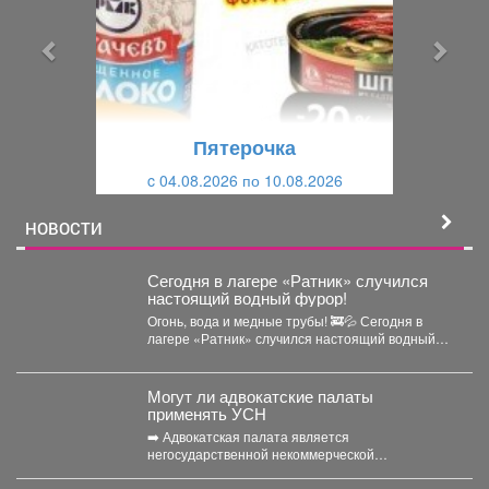
д
д
ы
у
д
ю
у
щ
щ
и
Пятерочка
и
й
c 04.08.2026 по 10.08.2026
й
НОВОСТИ
Сегодня в лагере «Ратник» случился
настоящий водный фурор!
Огонь, вода и медные трубы! 🚒💦 Сегодня в
лагере «Ратник» случился настоящий водный
фурор!...
Могут ли адвокатские палаты
применять УСН
➡️ Адвокатская палата является
негосударственной некоммерческой
организацией, основанной на обязательном
членстве адвокатов (Федеральный закон от...