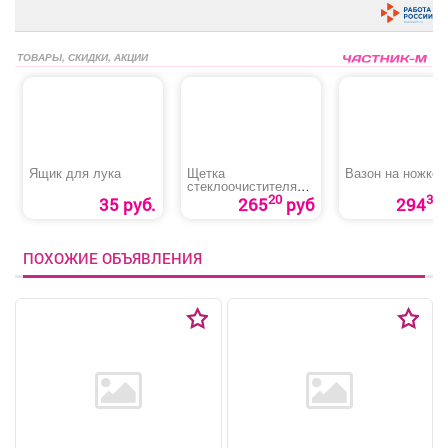
ТОВАРЫ, СКИДКИ, АКЦИИ
Ящик для лука
Щетка
Вазон на ножке
стеклоочистителя
бескаркасная
20
30
35 руб.
265
руб
294
«Skyway»
ПОХОЖИЕ ОБЪЯВЛЕНИЯ