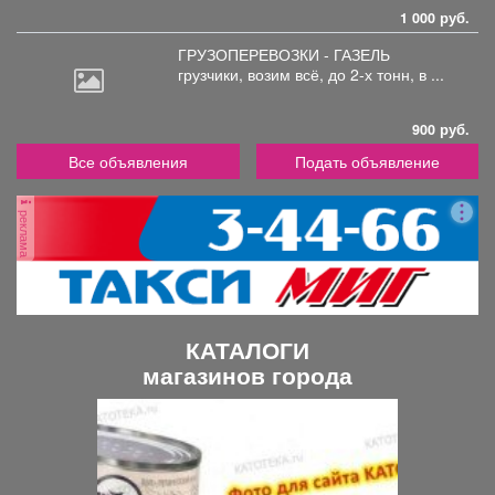
1 000 руб.
ГРУЗОПЕРЕВОЗКИ - ГАЗЕЛЬ
грузчики,
возим всё, до 2-х тонн, в ...
900 руб.
Все объявления
Подать объявление
реклама
КАТАЛОГИ
магазинов города
П
С
р
л
е
е