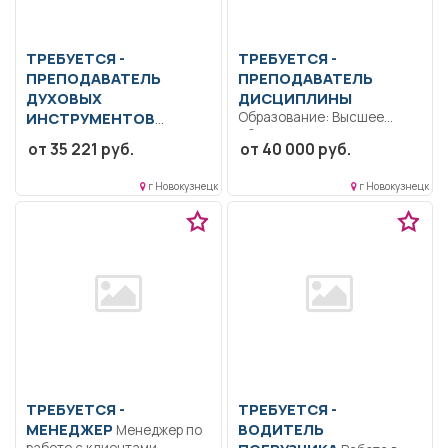
ТРЕБУЕТСЯ -
ТРЕБУЕТСЯ -
ПРЕПОДАВАТЕЛЬ
ПРЕПОДАВАТЕЛЬ
ДУХОВЫХ
ДИСЦИПЛИНЫ
ИНСТРУМЕНТОВ
Образование: Высшее
образование —
Образование: Высшее
от 35 221 руб.
от 40 000 руб.
бакалавриат.. Ведение
образование —
педагогической нагрузки..
бакалавриат.. Соблюдать
г Новокузнецк
г Новокузнецк
Полный...
Устав Учреждения,
правила...
ТРЕБУЕТСЯ -
ТРЕБУЕТСЯ -
МЕНЕДЖЕР
ВОДИТЕЛЬ
Менеджер по
работе с клиентами,