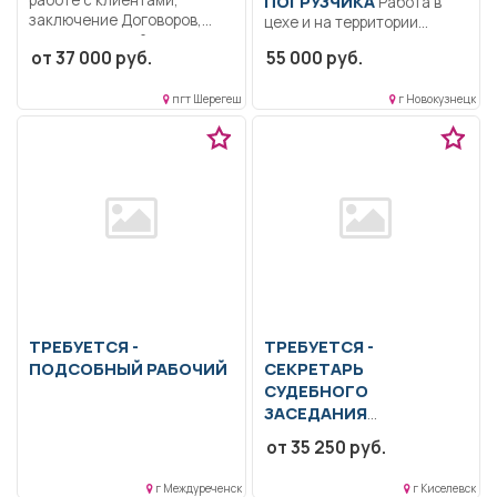
ПОГРУЗЧИКА
Работа в
заключение Договоров,
цехе и на территории
прием платежей.....
предприятия; вывоз/завоз/
от 37 000 руб.
55 000 руб.
укладка в...
пгт Шерегеш
г Новокузнецк
ТРЕБУЕТСЯ -
ТРЕБУЕТСЯ -
ПОДСОБНЫЙ РАБОЧИЙ
СЕКРЕТАРЬ
СУДЕБНОГО
ЗАСЕДАНИЯ
Образование: Высшее
от 35 250 руб.
образование —
бакалавриат.. Заводить
г Междуреченск
г Киселевск
вновь поступившие