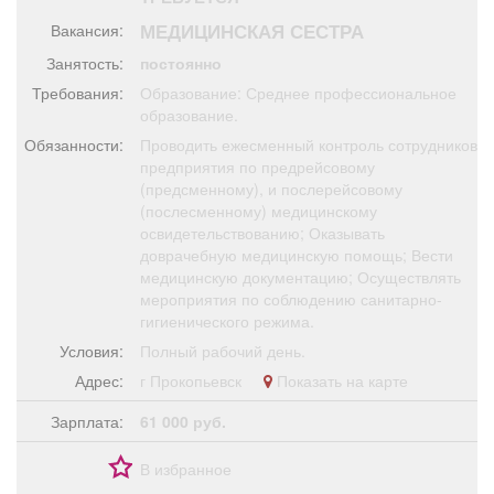
Афиша
Обучение
Проекты
МЕДИЦИНСКАЯ СЕСТРА
Вакансия:
Занятость:
постоянно
Требования:
Образование: Среднее профессиональное
образование.
Товары
Поздравления
Погода
Обязанности:
Проводить ежесменный контроль сотрудников
предприятия по предрейсовому
(предсменному), и послерейсовому
(послесменному) медицинскому
освидетельствованию; Оказывать
доврачебную медицинскую помощь; Вести
ТВ программа
Я - пенсионер
медицинскую документацию; Осуществлять
мероприятия по соблюдению санитарно-
гигиенического режима.
Условия:
Полный рабочий день.
Адрес:
г Прокопьевск
Показать на карте
Зарплата:
61 000 руб.
В избранное