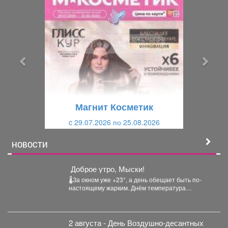
П
С
р
л
е
е
д
д
ы
у
д
ю
у
щ
щ
и
Магнит Косметик
и
й
c 29.07.2026 по 25.08.2026
й
НОВОСТИ
️ Доброе утро, Мыски!
🌡За окном уже +23°, а день обещает быть по-
настоящему жарким. Днём температура
поднимется до +32°....
2 августа - День Воздушно‑десантных