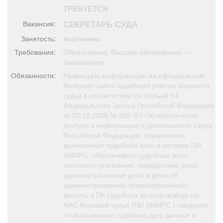
Афиша
Обучение
Проекты
ТРЕБУЕТСЯ
СЕКРЕТАРЬ СУДА
Вакансия:
Занятость:
постоянно
Требования:
Образование: Высшее образование —
бакалавриат.
Товары
Поздравления
Погода
Обязанности:
Размещать информацию на официальном
Интернет-сайте судебного участка мирового
судьи в соответствии со статьей 14
Федерального Закона Российской Федерации
от 22.12.2008 № 262-ФЗ Об обеспечении
ТВ программа
Я - пенсионер
доступа к информации о деятельности судов
Российской Федерации, прикреплять
вынесенные судебные акты в системе ПИ
АМИРС, обезличивать судебные акты;
исполнять уголовные, гражданские дела,
административные дела и дела об
административных правонарушениях;
вносить в ПК судебное делопроизводство
АИС Мировой судья (ПИ АМИРС ) сведения
по исполнению судебных дел, данные о