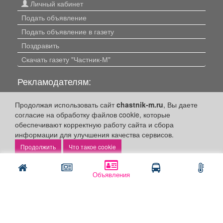
Личный кабинет
Подать объявление
Подать объявление в газету
Поздравить
Скачать газету "Частник-М"
Рекламодателям:
Бизнес-кабинет
Продолжая использовать сайт
chastnik-m.ru
, Вы даете
Заказать рекламу
согласие на обработку файлов cookie, которые
обеспечивают корректную работу сайта и сбора
Оплата услуг:
информации для улучшения качества сервисов.
Что такое cookie
Расценки
Оплатить
Объявления
Наши ресурсы:
Газета "Частник-М"
Сайт chastnik-m.ru