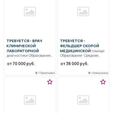
ТРЕБУЕТСЯ - ВРАЧ
ТРЕБУЕТСЯ -
КЛИНИЧЕСКОЙ
ФЕЛЬДШЕР СКОРОЙ
ЛАБОРАТОРНОЙ
МЕДИЦИНСКОЙ
помощи
диагностики Образование:
Образование: Среднее
Высшее-подготовка кадров
профессиональное
от 70 000 руб.
от 38 000 руб.
высшей квалификации..
образование.
Согласно должностной
Ответственность..
г Прокопьевск
г Новокузнецк
инструкции.. Полный...
Оказание
квалифицированной
медицинской помощи по...