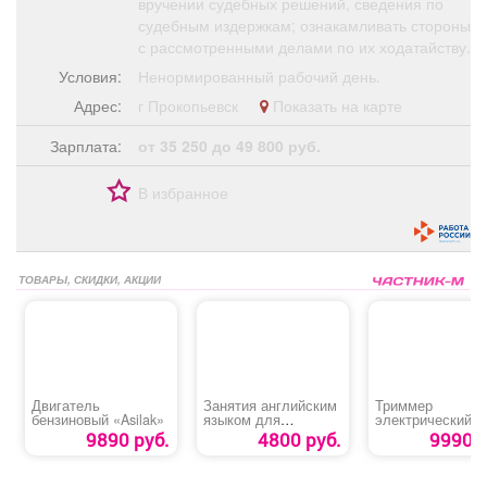
вручении судебных решений, сведения по
судебным издержкам; ознакамливать стороны
с рассмотренными делами по их ходатайству.
Условия:
Ненормированный рабочий день.
Адрес:
г Прокопьевск
Показать на карте
Зарплата:
от 35 250 до 49 800 руб.
В избранное
ТОВАРЫ, СКИДКИ, АКЦИИ
Двигатель
Занятия английским
Триммер
бензиновый «Asilak»
языком для
электрический
обучающихся 2-11
«Champion ET12
9890 руб.
4800 руб.
9990 р
классов