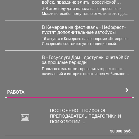
войск, праздник элиты российской
армии
🎉В этом году дата выпала на воскресенье, и
Мыски по‑особенному тепло отметили этот день!
...
В Кемерове на фестиваль «Небофест»
пустят дополнительные автобусы
16 августа в Кемерове на аэродроме «Кемерово-
Северный» состоится уже традиционный
мультимедийный фестиваль «Небофест». До
аэродрома...
В «Госуслуги Дом» доступны счета ЖКУ
за прошлые периоды
Пользователь может проверить корректность
начислений и историю оплат через мобильное
приложение. Скачивайте «Госуслуги Дом»...
РАБОТА
ПОСТОЯННО - ПСИХОЛОГ,
ПРЕПОДАВАТЕЛЬ
ПЕДАГОГИКИ И
ПСИХОЛОГИИ. ...
30 000 руб.