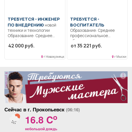
ТРЕБУЕТСЯ - ИНЖЕНЕР
ТРЕБУЕТСЯ -
ПО ВНЕДРЕНИЮ
ВОСПИТАТЕЛЬ
новой
техники и технологии
Образование: Среднее
Образование: Среднее
профессиональное
профессиональное
образование..
42 000 руб.
от 35 221 руб.
образование.. Организует
Осуществлять
и...
деятельность по
воспитанию
г Новокузнецк
г Мыски
воспитанников...
реклама
Сейчас в г. Прокопьевск
(06:16)
o
16.8 C
небольшой дождь