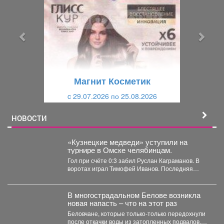
е
е
д
д
ы
у
д
ю
у
щ
щ
и
Магнит Косметик
и
й
c 29.07.2026 по 25.08.2026
й
НОВОСТИ
«Кузнецкие медведи» уступили на
турнире в Омске челябинцам.
Гол при счёте 0:3 забил Руслан Каграманов. В
воротах играл Тимофей Иванов. Последняя
шайба была...
В многострадальном Белове возникла
новая напасть – что на этот раз
Беловчане, которые только-только передохнули
после откачки воды из затопленных подвалов,