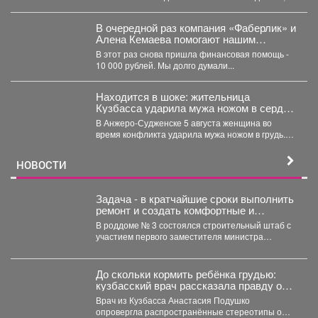
столкнулись с новой напастью. ...
В очередной раз компания «Фаберлик» и
Алена Кемаева помогают нашим
хвостикам!
В этот раз снова пришла финансовая помощь -
10 000 рублей. Мы долго думали...
Находится в шоке: жительница
Кузбасса ударила мужа ножом в сердце
- подробности
В Анжеро-Судженске 5 августа женщина во
время конфликта ударила мужа ножом в грудь.
Мужчина скончался....
НОВОСТИ
Задача - в кратчайшие сроки выполнить
ремонт и создать комфортные и
безопасные условия для будущих мам
В роддоме № 3 состоялся строительный штаб с
и новорождённых.
участием первого заместителя министра
здравоохранения Кузбасса, руководства...
До скольки кормить ребёнка грудью:
кузбасский врач рассказала правду о
лактации
Врач из Кузбасса Анастасия Подушко
опровергла распространённые стереотипы о