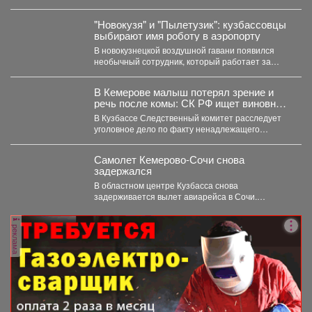
грудном вскармливании. По словам
заведующей...
"Новокузя" и "Пылетузик": кузбассовцы
выбирают имя роботу в аэропорту
В новокузнецкой воздушной гавани появился
необычный сотрудник, который работает за
энергию. В международном аэропорту...
В Кемерове малыш потерял зрение и
речь после комы: СК РФ ищет виновных
в искалеченном детстве
В Кузбассе Следственный комитет расследует
уголовное дело по факту ненадлежащего
оказания медицинской помощи двухлетнему
мальчику....
Самолет Кемерово-Сочи снова
задержался
В областном центре Кузбасса снова
задерживается вылет авиарейса в Сочи.
Сегодня, 7 августа, задерживается...
реклама