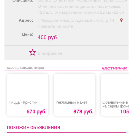
Описание:
МОЗАИКУ детскую, «Орнамент», пр-во СССР.
Афиша
Обучение
Проекты
Отличное состояние, детали пластиковые,
120 шт., р-р картонной коробки 22 см×22 см.
Адрес:
г Междуреченск, ул Дзержинского, д 14
Показать на карте
Цена:
400 руб.
Товары
Поздравления
Погода
В избранное
ТОВАРЫ, СКИДКИ, АКЦИИ
ТВ программа
Я - пенсионер
Пицца «Криспи»
Рекламный макет
Объявление в р
на сером фоне
670 руб.
878 руб.
105 р
ПОХОЖИЕ ОБЪЯВЛЕНИЯ