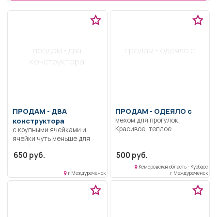
продам - два
продам - одеяло с
конструктора
ПРОДАМ -
ДВА
ПРОДАМ -
ОДЕЯЛО с
конструктора
мехом для прогулок.
Красивое, теплое.
с крупными ячейками и
ячейки чуть меньше для
детей, есть в нем
650 руб.
500 руб.
пластмассовая железная
дорога, все вместе
Кемеровская область - Кузбасс
большая коробка.
г Междуреченск
г Междуреченск