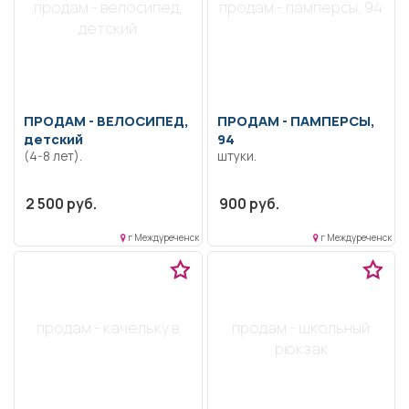
продам - велосипед,
продам - памперсы, 94
детский
ПРОДАМ -
ВЕЛОСИПЕД,
ПРОДАМ -
ПАМПЕРСЫ,
детский
94
(4-8 лет).
штуки.
2 500 руб.
900 руб.
г Междуреченск
г Междуреченск
продам - качельку в
продам - школьный
рюкзак