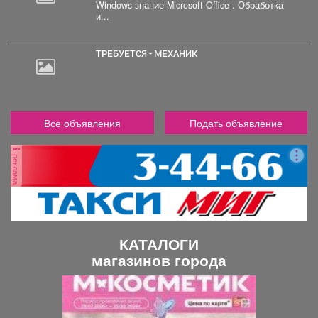
Windows знание Microsoft Office . Обработка
и...
ТРЕБУЕТСЯ - МЕХАНИК
Все объявления
Подать объявление
реклама
КАТАЛОГИ
магазинов города
П
С
р
л