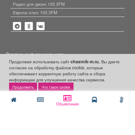
Радио для двоих 105.3FM
Европа плюс 103.3FM
Политика конфиденциальности
Продолжая использовать сайт
chastnik-m.ru
, Вы даете
Публикации с пометкой «Реклама», «На правах рекламы»,
согласие на обработку файлов cookie, которые
«Партнёрский проект» оплачены рекламодателем.
Редакция сайта не несет ответственности за достоверность
обеспечивают корректную работу сайта и сбора
информации, содержащейся в рекламных материалах и
информации для улучшения качества сервисов.
объявлениях.
Что такое cookie
+16
© 2006-2026
ООО "Частник-М"
Объявления