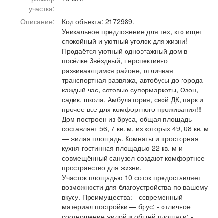
Афиша
Обучение
Проекты
участка:
Описание:
Код объекта: 2172989.
Уникальное предложение для тех, кто ищет
спокойный и уютный уголок для жизни!
Продаётся уютный одноэтажный дом в
посёлке Звёздный, перспективно
Товары
Поздравления
Погода
развивающимся районе, отличная
транспортная развязка, автобусы до города
каждый час, сетевые супермаркеты, Озон,
садик, школа, Амбулатория, свой ДК, парк и
прочее все для комфортного проживания!!!
ТВ программа
Я - пенсионер
Дом построен из бруса, общая площадь
составляет 56, 7 кв. м, из которых 49, 08 кв. м
— жилая площадь. Комнаты и просторная
кухня-гостинная площадью 22 кв. м и
совмещённый санузел создают комфортное
пространство для жизни.
Участок площадью 10 соток предоставляет
возможности для благоустройства по вашему
вкусу. Преимущества: - современный
материал постройки — брус; - отличное
соотношение жилой и общей площади; -