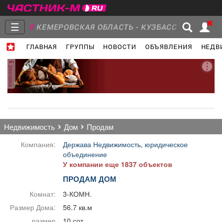
☰
КЕМЕРОВСКАЯ ОБЛАСТЬ - КУЗБАСС
ГЛАВНАЯ
ГРУППЫ
НОВОСТИ
ОБЪЯВЛЕНИЯ
НЕДВ
Главная
Группы
Новости
реклама
Объявления
Недвижимость
Услуги
недвижимость
дом
продам
Компания:
Держава Недвижимость, юридическое
объединение
У компании еще 1837 объектов
Работа
Транспорт
Компании
ПРОДАМ ДОМ
Комнат:
3-КОМН.
Размер Дома:
56.7 кв.м
размер
10 сот.