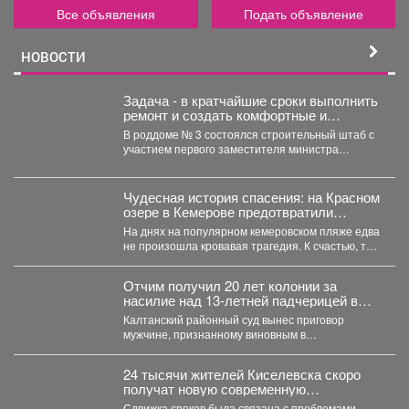
Все объявления
Подать объявление
НОВОСТИ
Задача - в кратчайшие сроки выполнить
ремонт и создать комфортные и
безопасные условия для будущих мам
В роддоме № 3 состоялся строительный штаб с
и новорождённых.
участием первого заместителя министра
здравоохранения Кузбасса, руководства...
Чудесная история спасения: на Красном
озере в Кемерове предотвратили
трагедию
На днях на популярном кемеровском пляже едва
не произошла кровавая трагедия. К счастью, там
отдыхала...
Отчим получил 20 лет колонии за
насилие над 13‑летней падчерицей в
Кузбассе
Калтанский районный суд вынес приговор
мужчине, признанному виновным в
преступлениях против половой
неприкосновенности малолетней девочки....
24 тысячи жителей Киселевска скоро
получат новую современную
поликлинику.
Сдвижка сроков была связана с проблемами