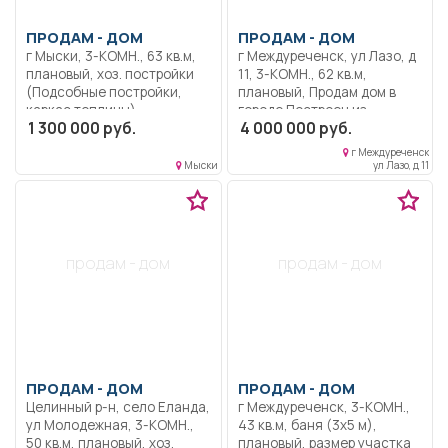
ПРОДАМ -
ДОМ
ПРОДАМ -
ДОМ
г Мыски, 3-КОМН., 63 кв.м,
г Междуреченск, ул Лазо, д
плановый, хоз. постройки
11, 3-КОМН., 62 кв.м,
(Подсобные постройки,
плановый, Продам дом в
каркас теплицы),
городе.Построен из
1 300 000 руб.
4 000 000 руб.
насаждения (Вишня),
кедрового бруса 150×150,
размер участка (10 сот.),
хорошо утеплен и обшит
г Междуреченск
Жилой дом, крыша
сайдингом. Толщина стен
Мыски
ул Лазо, д 11
профлист, окна
60 см. В доме установлен
пластиковые, центральное
импортный чугунный котел
водоснабжение, погреб. В
с хорошей теплоемкостью.
центре города Мыски. Торг.
В доме пластиковые окна,
крыша - металлопрофиль.
продам - дом
продам - дом
Есть возможность
достроить мансардные
этаж под 2 спальни,
площадью 40 кв.м. Продаём
дом в связи с переездом.
Обмен не предлагать!
ПРОДАМ -
ДОМ
ПРОДАМ -
ДОМ
Целинный р-н, село Еланда,
г Междуреченск, 3-КОМН.,
ул Молодежная, 3-КОМН.,
43 кв.м, баня (3х5 м),
50 кв.м, плановый, хоз.
плановый, размер участка