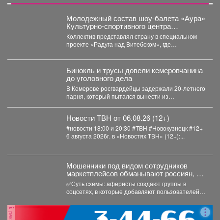
Молодежный состав шоу-балета «Аура»
Культурно-спортивного центра
металлургов победил в международном
Коллектив представлял страну в специальном
конкурсе «Славянский базар» в
проекте «Радуга над Витебском», где
Витебске.
соревновались творческие коллективы из
России,...
Бинокль и трусы довели кемеровчанина
до уголовного дела
В Кемерове росгвардейцы задержали 20-летнего
парня, который пытался вынести из
гипермаркета необычный комплектвещей. В...
Новости ТВН от 06.08.26 (12+)
#новости 18:00 и 20:30 #ТВН #Новокузнецк #12+
6 августа 2026г. в «Новостях ТВН» (12+):...
Мошенники под видом сотрудников
маркетплейсов обманывают россиян, у
которых скоро день рождения.
✅Суть схемы: аферисты создают группы в
соцсетях, в которые добавляют пользователей в
преддверии их дня...