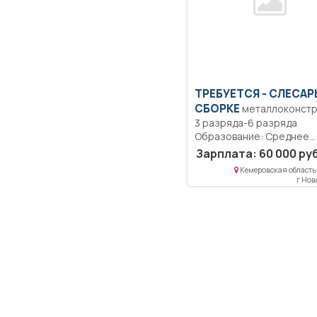
ТРЕБУЕТСЯ - СЛЕСАР
СБОРКЕ
металлоконстр
3 разряда-6 разряда
Образование: Среднее
профессиональное
Зарплата: 60 000 руб
Квалификация:
Кемеровская область 
Ответственность.
г Но
Должностные обязанност