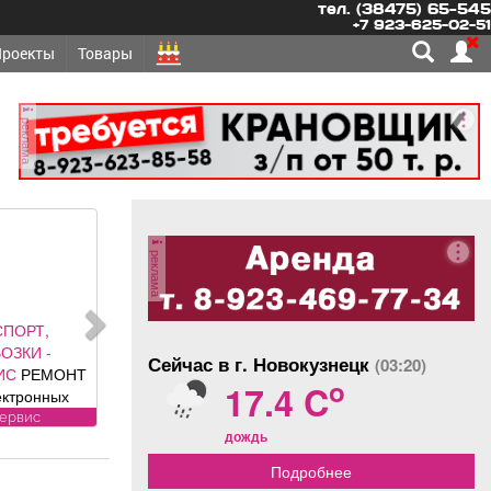
тел. (38475) 65-545
+7 923-625-02-51
Проекты
Товары
реклама
реклама
ОНТ,
ЛЬСТВО -
Сейчас в г. Новокузнецк
(03:20)
АБОРЫ под
o
17.4 C
олетные,
 ворота (от
угое
дождь
ального
авителя
Подробнее
 DoorHan);