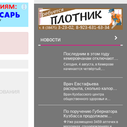
ворота; все
чных работ;
реклама
нструкции;
е работы
ложности.
рам скидка
0%.
НОВОСТИ
Последним в этом году
кемеровчанам отключают
горячую воду
Сегодня, 4 августа, в Кемерове
начинается четвёртый,
заключительный этап
гидравлических испытаний
тепловых сетей. Он продлится...
Врач Евстафьева
раскрыла, сколько калорий
ДОВАНИЯ
нужно потреблять
Врач Кузбасского центра
кормящей маме
общественного здоровья и
медицинской профилактики Вера
Евстафьева поясняет, что
По поручению Губернатора
количество калорий зависит...
Кузбасса продолжаем
оснащать общественные
🔷Уже размещено 3459 аптечек в
пространства аптечками
магазинах, соцучреждениях и