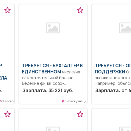
Р
ТРЕБУЕТСЯ - БУХГАЛТЕР В
ТРЕБУЕТСЯ - О
-
ЕДИНСТВЕННОМ
ПОДДЕРЖКИ
числе/на
Отвечать на
ЕЛА
самостоятельный баланс
звонки и помогать
Ведение финансово-
Например, объясни
хозяйственных операций,
а и
.
Зарплата: 35 221 руб.
Зарплата: от 4
учета обязательств и
имущества,...
г Белово
г Новокузнецк