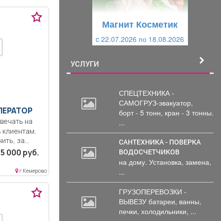
у
щ
щ
и
Магнит Косметик
и
й
c 29.07.2026 по 25.08.2026
й
УСЛУГИ
СПЕЦТЕХНИКА -
САМОГРУЗ-эвакуатор,
ПЕРАТОР
борт
- 5 тонн, кран - 3 тонны.
...
 клиентам.
ть, за...
САНТЕХНИКА - ПОВЕРКА
ВОДОСЧЕТЧИКОВ
5 000 руб.
на дому. Установка, замена,
...
г Кемерово
ГРУЗОПЕРЕВОЗКИ -
ВЫВЕЗУ батареи,
ванны,
печки, холодильники, ...