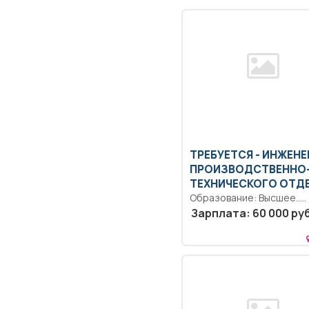
ТРЕБУЕТСЯ - ИНЖЕНЕ
ПРОИЗВОДСТВЕННО
ТЕХНИЧЕСКОГО ОТД
Образование: Высшее..
Организация, разработк
Зарплата: 60 000 руб
контроль выполнения
графиков планово-
предупредительных...