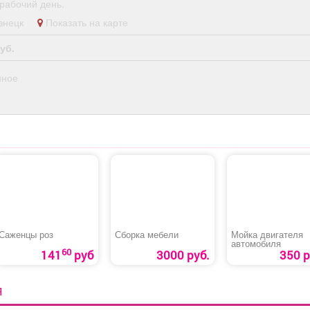
рабочий день.
кузнецк
Показать на карте
уб.
нное
Саженцы роз
Сборка мебели
Мойка двигателя
автомобиля
60
141
руб
3000 руб.
350 р
Я