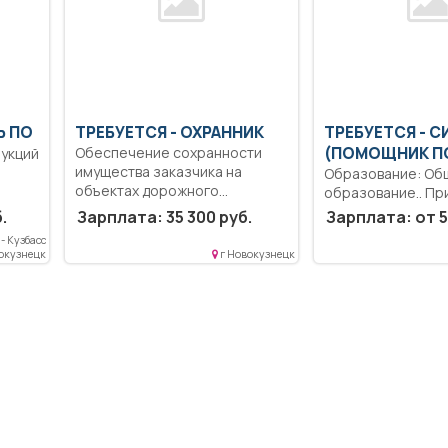
Ь ПО
ТРЕБУЕТСЯ - ОХРАННИК
ТРЕБУЕТСЯ - C
Обеспечение сохранности
(ПОМОЩНИК П
укций
имущества заказчика на
Образование: Об
объектах дорожного
образование.. Пр
строительства.. Сменная...
осуществлении т
.
Зарплата: 35 300 руб.
Зарплата: от 5
функции пригото
- Кузбасс
пищи,...
вокузнецк
г Новокузнецк
и...