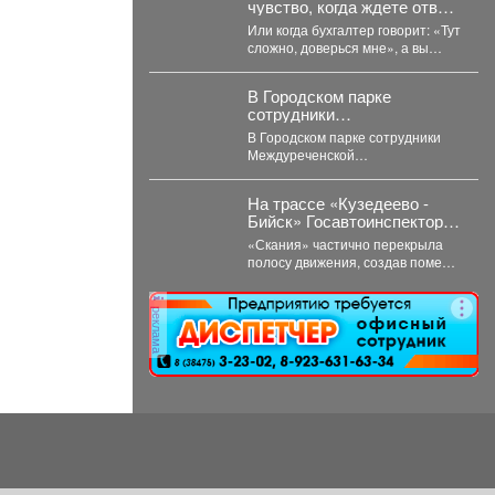
чувство, когда ждете ответ
из налоговой, как приговор?
Или когда бухгалтер говорит: «Тут
сложно, доверься мне», а вы
теряете контроль над деньгами?
...
В Городском парке
сотрудники
Междуреченской
В Городском парке сотрудники
Госавтоинспекции
Междуреченской
развернули интерактивные
Госавтоинспекции развернули
профилактические
интерактивные
площадки
На трассе «Кузедеево -
профилактические площадки по
Бийск» Госавтоинспекторы
популяризации Правил
помогли водителю
дорожного движения...
«Скания» частично перекрыла
застрявшего в кювете
полосу движения, создав помехи
грузовика.
другим водителям. Сотрудники
ГИБДД организовали на месте
реклама
реверсивное...