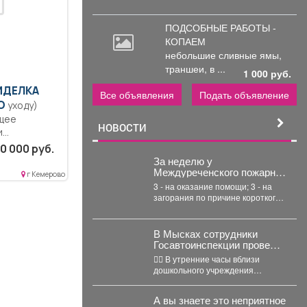
ПОДСОБНЫЕ РАБОТЫ -
КОПАЕМ
небольшие
сливные ямы,
траншеи, в ...
1 000 руб.
ИДЕЛКА
Все объявления
Подать объявление
О
уходу)
щее
НОВОСТИ
и
рудовой
0 000 руб.
вление
За неделю у
Междуреченского пожарно-
г Кемерово
спасательного отряда
3 - на оказание помощи; 3 - на
было 8 выездов
загорания по причине короткого
замыкания;...
В Мысках сотрудники
Госавтоинспекции провели
массовую проверку
👮‍♂ В утренние часы вблизи
соблюдения правил
дошкольного учреждения
перевозки юных
инспекторы провели рейд по
пассажиров
выявлению нарушений правил
А вы знаете это неприятное
перевозки...