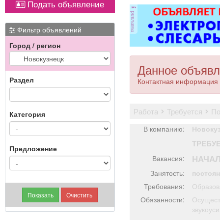
Подать объявление
реклама
Фильтр объявлений
Город / регион
Данное объявл
Раздел
Контактная информация 
работа
требуется
п
Категория
В компанию:
Новокуз
ТРЕБУ
Предложение
НАЧАЛ
Вакансия:
Занятость:
постоя
Требования:
Образов
Обязанности:
Осущест
звукоуси