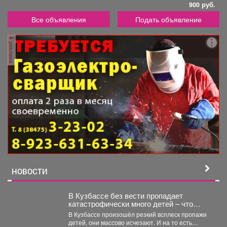
900 руб.
Все объявления
Подать объявление
реклама
НОВОСТИ
В Кузбассе без вести пропадает
катастрофически много детей – что
происходит
В Кузбассе произошёл резкий всплеск пропажи
детей, они массово исчезают. И на то есть