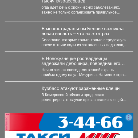
тысяч кузбассовцев.
парковать автомобиль как в
гараже и внутри двора, так
огда идет речь о хронических заболеваниях,
и рядом с забором (место
важно не только организовать правильное
лечение, но и научить...
позволяет).
В многострадальном Белове возникла
новая напасть – что на этот раз
Беловчане, которые только-только передохнули
после откачки воды из затопленных подвалов,
столкнулись с новой напастью. ...
В Новокузнецке росгвардейцы
задержали дебошира, повредившего
окно и дверь квартиры сожительницы
Ночью экипаж вневедомственной охраны
прибыл к дому на ул. Мичурина. На месте стражи
правопорядка обнаружили...
Кузбасс атакуют зараженные клещи
В Кемеровской области продолжают
регистрировать случаи присасывания клещей.
Управление Роспотребнадзора по Кемеровской
области опубликовало...
реклама