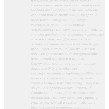
доведение до окончательной отделки.
В доме уже установлены пластиковые окна,
входная дверь с терморазрывом, уложен
черновой пол из лиственницы. Выделено
отдельное помещение под парную и
моечную, закуплена и полностью
подготовлена к монтажу новая отопительная
система для бани (печь-каменка и дымоход 7
м) – всё в упаковке. Для запуска бани
осталось установить печь и поставить две
двери. Кроме этого, на участке имеется
большое количество пиломатериала для
дальнейшей достройки и отделки.
К дому пристроена просторная терраса
размером 3×5, 5 м, обшитая
высококачественным карбонатом VIP-класса
– замечательное место для отдыха на
свежем воздухе в любую погоду. Санузел –
на улице. Водоснабжение – скважина,
Отопление не разведено, что позволяет
организовать систему по вашему проекту.
Участок ухоженный и компактный: часть
(около 2 соток) выделена под огород,