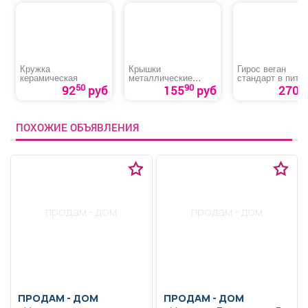
Кружка
Крышки
Гирос веган
керамическая
металлические
стандарт в пите
лакированные
50
90
92
руб
155
руб
270 р
ПОХОЖИЕ ОБЪЯВЛЕНИЯ
продам - дом
продам - дом
ПРОДАМ -
ДОМ
ПРОДАМ -
ДОМ