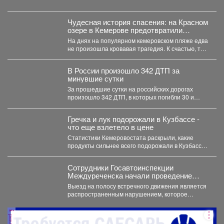
причина....
Чудесная история спасения: на Красном
озере в Кемерове предотвратили
трагедию
На днях на популярном кемеровском пляже едва
не произошла кровавая трагедия. К счастью, там
отдыхала...
В России произошло 342 ДТП за
минувшие сутки
За прошедшие сутки на российских дорогах
произошло 342 ДТП, в которых погибли 30 и
получили...
Гречка и лук подорожали в Кузбассе -
что еще взлетело в цене
Статистики Кемеровостата раскрыли, какие
продукты сильнее всего подорожали в Кузбассе
за неделю. Специалисты Кемеровостата...
Сотрудники Госавтоинспекции
Междуреченска начали проведение
профилактической операции
Выезд на полосу встречного движения является
«Встречная полоса»
распространенным нарушением, которое
довольно часто становится причиной дорожно-
транспортного происшествия...
реклама