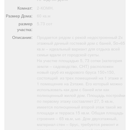
Афиша
Обучение
Проекты
Комнат:
2-КОМН.
Размер Дома:
60 кв.м
размер
5.73 сот
участка:
Товары
Поздравления
Погода
Описание:
Продается рядом с рекой недостроенный 2х
этажный дачный гостевой дом с баней, So=65
кв.м – идеальный вариант для отдыха всей
семьи вдали от городской суеты.
На участке площадью 5, 73 сотки (категория
земли – садоводство, СНТ) расположен
ТВ программа
Я - пенсионер
новый сруб из кедрового бруса 150×150,
состоящий из трех помещений на 1 этаже и
1 помещение на 2этаже. Его который можно
использовать как дом с баней или как
полноценный жилой дом. Площадь постройки
по первому этажу составляет 27, 5 кв.м,
имеется полноценный второй этаж такой же
площади и терраса 15 кв.м. Общая площадь
строения – 65 кв.м, ые. Дом двухэтажный,
материал стен – брус, требуется ремонт и