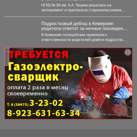
НГКБ № 29 им. А.А. Луцика решилась на
эксперимент и пригласила старшеклассников,
которые мечтают стать...
Подростковый дебош в Кемерове:
родители ответят за ночные похождения
детей
В Кемерове полицейские привлекли к
ответственности родителей девяти подростков.
В Кемерове полицейские выявили в...
реклама