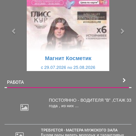
р
л
е
е
д
д
ы
у
д
ю
у
щ
щ
и
Магнит Косметик
и
й
c 29.07.2026 по 25.08.2026
й
РАБОТА
ПОСТОЯННО - ВОДИТЕЛЯ "В"
,СТАЖ 33
года , из них ...
ТРЕБУЕТСЯ - МАСТЕРА МУЖСКОГО ЗАЛА
Будем рады видеть молодых и талантливых