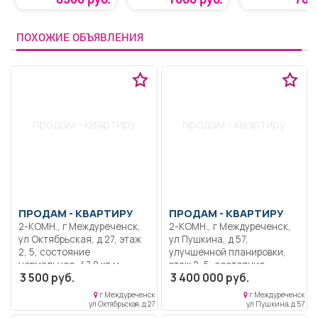
ПОХОЖИЕ ОБЪЯВЛЕНИЯ
продам - квартиру
продам - квартиру
ПРОДАМ -
КВАРТИРУ
ПРОДАМ -
КВАРТИРУ
2-КОМН., г Междуреченск,
2-КОМН., г Междуреченск,
ул Октябрьская, д 27, этаж
ул Пушкина, д 57,
2, 5, состояние
улучшенной планировки,
нормальное, 47,9 кв.м,
этаж 2, 5, состояние
3 500 руб.
3 400 000 руб.
пластиковые окна,
нормальное, 45 кв.м,
застекленный балкон, не
пластиковые окна,
г Междуреченск
г Междуреченск
угловая, без посредников,
застекленный балкон, не
ул Октябрьская, д 27
ул Пушкина, д 57
торг, Отличное
угловая, без посредников,