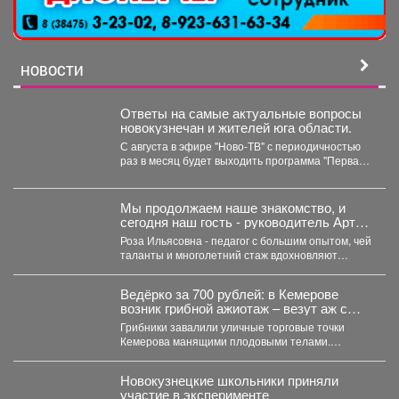
НОВОСТИ
Ответы на самые актуальные вопросы
новокузнечан и жителей юга области.
С августа в эфире "Ново-ТВ" с периодичностью
раз в месяц будет выходить программа "Первая
студия"...
Мы продолжаем наше знакомство, и
сегодня наш гость - руководитель Арт-
студии «Просто интересно» - Некрасова
Роза Ильясовна - педагог с большим опытом, чей
Роза Ильясовна.
таланты и многолетний стаж вдохновляют
участников на...
Ведёрко за 700 рублей: в Кемерове
возник грибной ажиотаж – везут аж с
Алтая
Грибники завалили уличные торговые точки
Кемерова манящими плодовыми телами.
Корреспондент VSE42.Ru выяснил, где что есть...
Новокузнецкие школьники приняли
участие в эксперименте