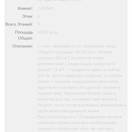
Афиша
Обучение
Проекты
Комнат:
1-КОМН.
Этаж:
6
Всего Этажей:
9
Площадь
39.20 кв.м
Товары
Поздравления
Погода
Общая:
Описание:
1 комн. квартира по ул. Березовая роща.
Общей площадью: 39.20 кв.м. Уютная
однушка 39,2 м? на шестом этаже
девятиэтажки с раздельным санузлом и
кухней 7,9 м? — продаётся здесь и сейчас.
ТВ программа
Я - пенсионер
Это не просто квартира вторичка, а готовое
жильё с текущим стандартным ремонтом,
куда можно заезжать без долгой стройки и
лишних трат. Идеальный баланс цены и
качества для тех, кто ценит своё время и
бюджет, но не готов жертвовать комфортом и
удобством повседневной жизни.
Просторная кухня в 7,9 квадратных метров
позволяет разместить всю необходимую
технику и обеденную зону, не чувствуя