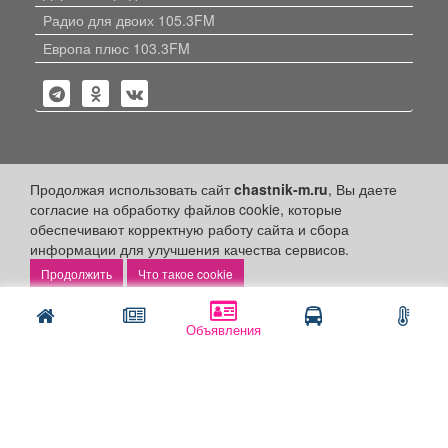
Радио для двоих 105.3FM
Европа плюс 103.3FM
Политика конфиденциальности
Продолжая использовать сайт
chastnik-m.ru
, Вы даете
согласие на обработку файлов cookie, которые
Публикации с пометкой «Реклама», «На правах рекламы»,
обеспечивают корректную работу сайта и сбора
«Партнёрский проект» оплачены рекламодателем.
информации для улучшения качества сервисов.
Редакция сайта не несет ответственности за достоверность
информации, содержащейся в рекламных материалах и
Что такое cookie
объявлениях.
+16
© 2006-2026
ООО "Частник-М"
Объявления