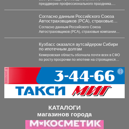
преддверие профессионального праздника.
Сразу две бригады проходчиков шахты
«Усковская» с разницей...
Согласно данным Российского Союза
Автостраховщиков (РСА), страховые
компании за первое полугодие 2026 года
Согласно данным Российского Союза
выплатили более 35,3 млрд руб.
Автостраховщиков (РСА), страховые компании
за первое полугодие 2026 года выплатили
более...
Кузбасс оказался аутсайдером Сибири
по ипотечным долгам
Кемеровская область обогнала почти всех в СФО
по росту просрочки по ипотеке на строящееся
жильё....
реклама
КАТАЛОГИ
магазинов города
П
С