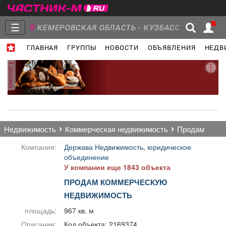
☰
КЕМЕРОВСКАЯ ОБЛАСТЬ - КУЗБАСС
ГЛАВНАЯ
ГРУППЫ
НОВОСТИ
ОБЪЯВЛЕНИЯ
НЕДВ
Главная
Группы
Новости
реклама
Объявления
Недвижимость
Услуги
недвижимость
коммерческая недвижимость
продам
Компания:
Держава Недвижимость, юридическое
объединение
У компании еще 1843 объекта
Работа
Транспорт
Компании
ПРОДАМ КОММЕРЧЕСКУЮ
НЕДВИЖИМОСТЬ
площадь:
967 кв. м
Описание:
Код объекта: 2169374.