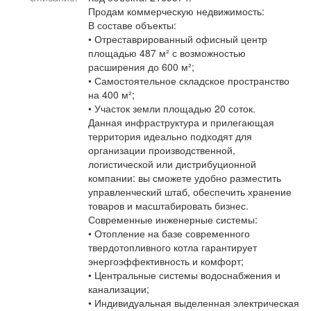
Афиша
Обучение
Проекты
Продам коммерческую недвижимость:
В составе объекты:
• Отреставрированный офисный центр
площадью 487 м² с возможностью
расширения до 600 м²;
• Самостоятельное складское пространство
Товары
Поздравления
Погода
на 400 м²;
• Участок земли площадью 20 соток.
Данная инфраструктура и прилегающая
территория идеально подходят для
организации производственной,
логистической или дистрибуционной
ТВ программа
Я - пенсионер
компании: вы сможете удобно разместить
управленческий штаб, обеспечить хранение
товаров и масштабировать бизнес.
Современные инженерные системы:
• Отопление на базе современного
твердотопливного котла гарантирует
энергоэффективность и комфорт;
• Центральные системы водоснабжения и
канализации;
• Индивидуальная выделенная электрическая