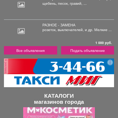
щебень, песок, гравий, ...
транспорт, металлопрокат,
уголь, сэндвич панели,
профлист и т.п.)
РАЗНОЕ - ЗАМЕНА
розеток,
выключателей, и др. Мелкие ...
1 000 руб.
Все объявления
Подать объявление
реклама
КАТАЛОГИ
магазинов города
П
С
р
л