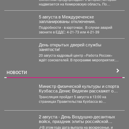
надвигается на Кемеровскую область. По
данным Кемеровского гидрометцентра, в...
5 августа в Междуреченске
запланированы отключения.
Подробности - в карточках. ️ В случае аварий
звоните в ЕДДС: 4-21-73 или 4-21-39
День открытых дверей службы
занятости!
20 августа кадровый центр «Работа России»
ждёт соискателей. В программе мероприятия:
ярмарка вакансий, индивидуальные...
НОВОСТИ
Министр физической культуры и спорта
Кузбасса Денис Ведягин расскажет о
развитии спорта в регионе в прямом
Трансляция пройдет 5 августа в 13:00 на
эфире ЦУР.
страницах Правительства Кузбасса во
«ВКонтакте» и «Одноклассниках». ...
2 августа - День Воздушно‑десантных
войск, праздник элиты российской
армии
🎉В этом году дата выпала на воскресенье, и