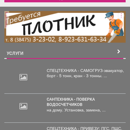
Административно-Бытовой
Комплекс ( АБК ), строение
1: 2 этаж -2 337, 8 кв.м. 2.
реклама
Строение 2: 1 этаж - 46, 5
кв.м. 3. Склад, строение 3: 1
этаж - 300, 3 кв.м. 4. Сауна
из сорокафутового
контейнера, площадью 28
кв.м. (рассмотрим продажу
под самовывоз). 5. Сушилка
УСЛУГИ
для леса (рассмотрим
продажу под самовывоз)
Возможности комплекса
СПЕЦТЕХНИКА - САМОГРУЗ-эвакуатор,
позволяют организовать
борт
- 5 тонн, кран - 3 тонны. ...
выгодные варианты
бизнеса : Хостел для
водителей дальнего
следования, лесопилка,
производство по обработке
САНТЕХНИКА - ПОВЕРКА
древесины, СТО для всех
ВОДОСЧЕТЧИКОВ
видов авто, таксопарк,
на дому. Установка, замена, ...
пункт по доставке и склад
товаров....... Рассмотрим
различные варианты
СПЕЦТЕХНИКА - ПРИВЕЗУ: ПГС,
ПЩС,
обмена (недвижимость,