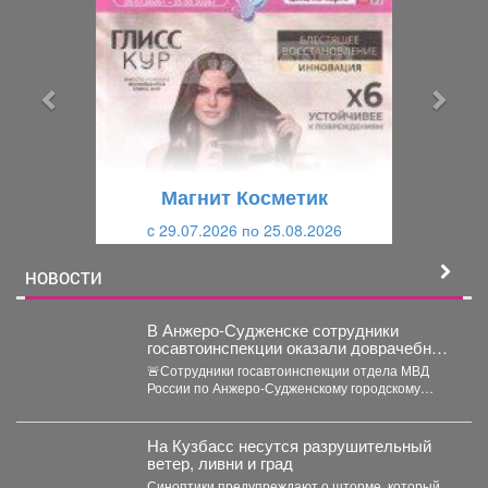
е
е
д
д
ы
у
д
ю
у
щ
щ
и
Магнит Косметик
и
й
c 29.07.2026 по 25.08.2026
й
НОВОСТИ
В Анжеро-Судженске сотрудники
госавтоинспекции оказали доврачебную
помощь мужчине, пострадавшему от
🚨Сотрудники госавтоинспекции отдела МВД
укуса гадюки
России по Анжеро-Судженскому городскому
округу капитан полиции Виктор Шуман и
лейтенант...
На Кузбасс несутся разрушительный
ветер, ливни и град
Синоптики предупреждают о шторме, который