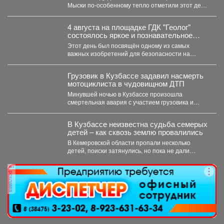
Мыски по‑особенному тепло отметили этот день!
...
4 августа на площадке ГДК "Геолог"
состоялось яркое и познавательное
мероприятие - "День Светофора".
Этот день был посвящён одному из самых
важных изобретений для безопасности на
дорогах. В доступной...
Грузовик в Кузбассе задавил насмерть
мотоциклиста в чудовищном ДТП
Минувшей ночью в Кузбассе произошла
смертельная авария с участием грузовика и
мотоцикла. В среду,...
В Кузбассе неизвестна судьба семерых
детей – как сквозь землю провалились
В Кемеровской области пропали несколько
детей, поиски затянулись, но пока не дали
никакого результата. ...
реклама