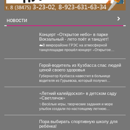
НОВОСТИ
Концерт «Открытое небо» в парке
Вокзальный - лето поёт и танцует!
☁️В микрорайоне ГРЭС на атмосферной
танцплощадке прошёл концерт «Открытое
небо». Под летние ритмы с радостью...
Герой-водитель из Кузбасса спас людей
ценой своего здоровья
Губернатор Кузбасса навестил в больнице
водителя из Гурьевска, который получил
тяжёлое ранение в Горловке. ...
«Летний калейдоскоп» в детском саду
«Светлячок»
✨Весёлые игры, творческие задания и море
улыбок создали по-настоящему летнюю
атмосферу счастья! 👀Кто принял...
Пора выбирать спортивную школу для
ребёнка!