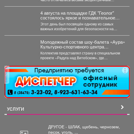
поведением. Пишите в комментариях номер
правильного...
4 августа на площадке ГДК "Геолог"
состоялось яркое и познавательное
мероприятие - "День Светофора".
Этот день был посвящён одному из самых
важных изобретений для безопасности на
дорогах. В доступной...
Молодежный состав шоу-балета «Аура»
Культурно-спортивного центра
металлургов победил в международном
Коллектив представлял страну в специальном
конкурсе «Славянский базар» в
проекте «Радуга над Витебском», где
Витебске.
соревновались творческие коллективы из
России,...
реклама
УСЛУГИ
ДРУГОЕ - ШЛАК, щебень,
чернозем,
песок, уголь, ...