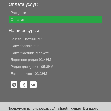
Оплата услуг:
Расценки
Оплатить
Наши ресурсы:
Газета "Частник-М"
Сайт chastnik-m.ru
Сайт "Частник. Маркет"
Дорожное радио 93.4FM
Радио для двоих 105.3FM
Европа плюс 103.3FM
Политика конфиденциальности
Продолжая использовать сайт
chastnik-m.ru
, Вы даете