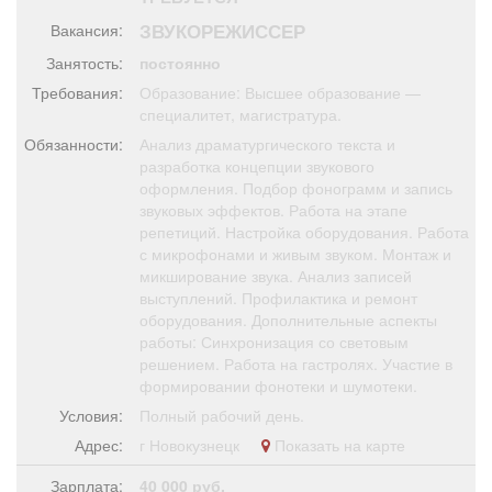
Афиша
Обучение
Проекты
ЗВУКОРЕЖИССЕР
Вакансия:
Занятость:
постоянно
Требования:
Образование: Высшее образование —
специалитет, магистратура.
Товары
Поздравления
Погода
Обязанности:
Анализ драматургического текста и
разработка концепции звукового
оформления. Подбор фонограмм и запись
звуковых эффектов. Работа на этапе
репетиций. Настройка оборудования. Работа
с микрофонами и живым звуком. Монтаж и
ТВ программа
Я - пенсионер
микширование звука. Анализ записей
выступлений. Профилактика и ремонт
оборудования. Дополнительные аспекты
работы: Синхронизация со световым
решением. Работа на гастролях. Участие в
формировании фонотеки и шумотеки.
Условия:
Полный рабочий день.
Адрес:
г Новокузнецк
Показать на карте
Зарплата:
40 000 руб.