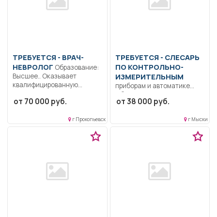
ТРЕБУЕТСЯ - ВРАЧ-
ТРЕБУЕТСЯ - СЛЕСАРЬ
НЕВРОЛОГ
ПО КОНТРОЛЬНО-
Образование:
Высшее.. Оказывает
ИЗМЕРИТЕЛЬНЫМ
квалифицированную
приборам и автоматике
медицинскую помощь по
Образование: Среднее
от 70 000 руб.
от 38 000 руб.
своей специальности,...
профессиональное
образование.. Получать
г Прокопьевск
г Мыски
наряд-задание от...