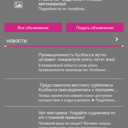
АВТОМОБИЛЕЙ
Подробности по телефону..
Все объявления
Подать объявление
НОВОСТИ
Промышленность Кузбасса жутко
штормит: показатели опять летят вниз
В Кемеровской области снова упало
промышленное производство. Особенно
болезненно – в нескольких сферах. С...
Представители местного турбизнеса
Кузбасса присоединились к программе
поддержки участников СВО и их
Теперь героям и их семьям станут доступнее
близкихне.
путешествия и отдых в регионе. ▶️ Подробнее...
Арт-викторина: Угадайте художника по
его странной привычке!
Проверим вашу интуицию? Великие творцы
часто отличались весьма эксцентричным