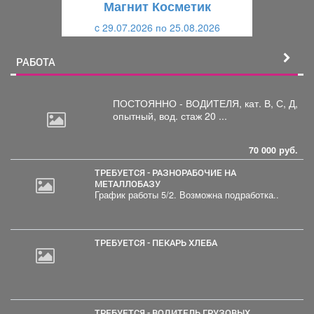
Магнит Косметик
и
й
c 29.07.2026 по 25.08.2026
й
РАБОТА
ПОСТОЯННО - ВОДИТЕЛЯ, кат.
В, С, Д,
опытный, вод. стаж 20 ...
70 000 руб.
ТРЕБУЕТСЯ - РАЗНОРАБОЧИЕ НА
МЕТАЛЛОБАЗУ
График работы 5/2. Возможна подработка..
ТРЕБУЕТСЯ - ПЕКАРЬ ХЛЕБА
ТРЕБУЕТСЯ - ВОДИТЕЛЬ ГРУЗОВЫХ