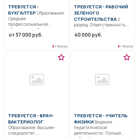
ТРЕБУЕТСЯ -
ТРЕБУЕТСЯ - РАБОЧИЙ
БУХГАЛТЕР
ЗЕЛЕНОГО
Образование:
Среднее
СТРОИТЕЛЬСТВА
2
профессиональное
разряд. Ответственность..
образование.. Ведение
Выполняет работы при
от 37 000 руб.
40 000 руб.
безвозмездного
закладке зеленых
поступления основных
насаждений, разбивке...
средств...
г Мыски
г Мыски
ТРЕБУЕТСЯ - ВРАЧ-
ТРЕБУЕТСЯ - УЧИТЕЛЬ
БАКТЕРИОЛОГ
ФИЗИКИ
Ведение
Образование: Высшее-
педагогической
специалитет,
деятельности.. Полный
магистратура.
рабочий день..