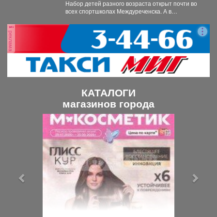
Набор детей разного возраста открыт почти во
всех спортшколах Междуреченска. А в
ближайший четверг, 6...
реклама
КАТАЛОГИ
магазинов города
П
С
р
л
е
е
д
д
ы
у
д
ю
у
щ
щ
и