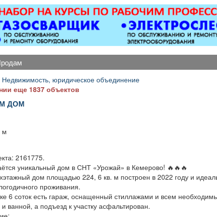
магнитол,
ОХРАННИКИ 5 разряда,
Вывоз 
лектроусилителей
з/п от 33000 руб. 6
руля,
разряда, з/п от 37000
огофункциональных
руб. официальное
исплеев, и многого
трудоустройство
другого. Быстро,
полный соц. пакет ООО
продам
ественно, недорого!
ЧОП «Интерлок-Н»
Точная стоимость
 Недвижимость, юридическое объединение
монта определяется
нии еще 1837 объектов
после осмотра
М ДОМ
.
. м
кта: 2161775.
аётся уникальный дом в СНТ «Урожай» в Кемерово! 🔥🔥🔥
хэтажный дом площадью 224, 6 кв. м построен в 2022 году и идеал
глогодичного проживания.
тке 6 соток есть гараж, оснащенный стиллажами и всем необходимы
и ванной, а подъезд к участку асфальтирован.
ие: