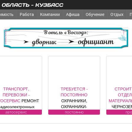
ОБЛАСТЬ - КУЗБАСС
имость
Работа
Компании
Афиша
Обучение
Отдых
реклама
ТРАНСПОРТ,
ТРЕБУЕТСЯ -
СТРОИТ
ПЕРЕВОЗКИ -
ПОСТОЯННО
ОТДЕ
ТОСЕРВИС
РЕМОНТ
ОХРАННИКИ,
МАТЕРИАЛ
радиоэлектронных
ОХРАННИКИ-
ЧЕРНОЗЕМ
компонентов
ВОДИТЕЛИ Требования
песок, уг
автосервис
постоянно
пр
томобилей: климат
к кандидату: лицензия.
гравий, шла
контроля, ЭБУ,
Условия:
другие п
нализации, брелков,
ЛИЦЕНЗИРОВАННЫЕ
возможна