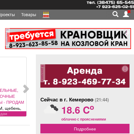
тел. (38475) 65-545
+7 923-625-02-51
Проекты
Товары
реклама
реклама
ЕЛЬНЫЕ,
ЛОЧНЫЕ
Сейчас в г. Кемерово
(21:44)
Ы - ПРОДАМ
o
18.6 C
, щебень,
оль, торф,
одам
облачно с прояснениями
к, отсыпка и
од заказ,
Подробнее
 доставка.