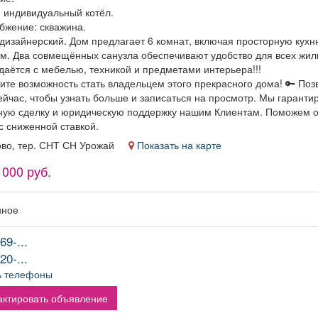
, индивидуальный котёл.
бжение: скважина.
 дизайнерский. Дом предлагает 6 комнат, включая просторную ку
. м. Два совмещённых санузла обеспечивают удобство для всех жил
даётся с мебелью, техникой и предметами интерьера!!!
ите возможность стать владельцем этого прекрасного дома! 🔑 Поз
ейчас, чтобы узнать больше и записаться на просмотр. Мы гаранти
ную сделку и юридическую поддержку нашим Клиентам. Поможем 
с сниженной ставкой.
ово, тер. СНТ СН Урожай
Показать на карте
 000 руб.
нное
69-...
20-...
ь телефоны
ктировать объявление