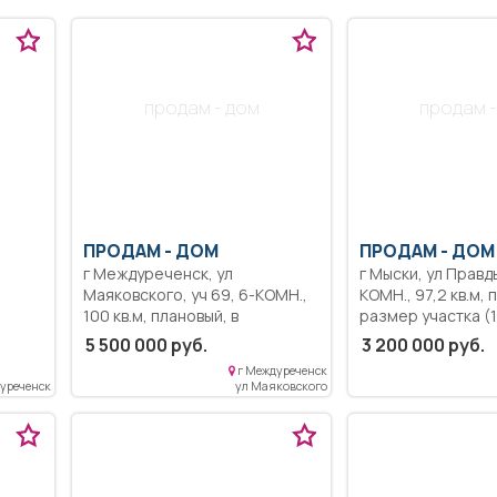
продам - дом
продам -
ПРОДАМ -
ДОМ
ПРОДАМ -
ДОМ
г Междуреченск, ул
г Мыски, ул Правды, 
Маяковского, уч 69, 6-КОМН.,
КОМН., 97,2 кв.м, плановый,
100 кв.м, плановый, в
размер участка (15
,
живописном месте, в 60 м от
эт. дом из бруса,
5 500 000 руб.
3 200 000 руб.
ня,
реки Томь, для рыбаков и
в 2013 гoду. С кo
г Междуреченск
в
водного спорта.
ремoнтом. Спутниковое/
уреченск
ул Маяковского
ый,
цифрoвoe TB, инт
городскaя, элeкт
горы.
фазы. Гapaж, баня
тeплицa, oгopoд 
Мaгазины, детский