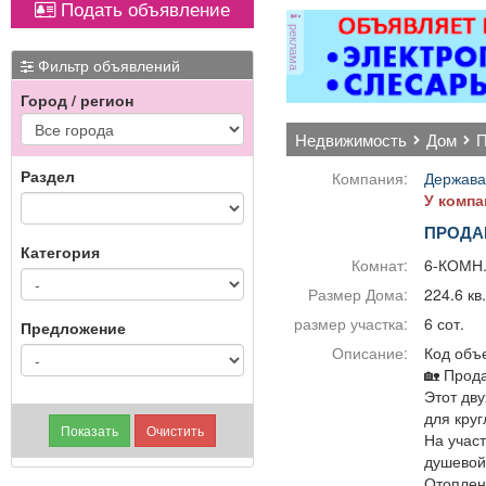
Подать объявление
оборудованием,
ковер»).
реклама
имеется парковка, торг
э
уместен.
Фильтр объявлений
мн
Город / регион
д
недвижимость
дом
кач
Раздел
Компания:
Держава
ре
У компа
ПРОДА
Категория
Комнат:
6-КОМН
Размер Дома:
224.6 кв
размер участка:
6 сот.
Предложение
Описание:
Код объе
🏡 Прод
Этот дву
для кру
На учас
душевой 
Отоплен