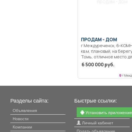
продам - дом
ПРОДАМ -
ДОМ
г Междуреченск, 6-КОМН., 100
кв.м, плановый, на берег
Томь, отличное место д
рыбалки, спорта.
6 500 000 руб.
г Межд
Разделы сайта:
Быстрые ссылки:
Объявления
Установить приложени
Новости
Личный кабинет
Компании
Подать объявление