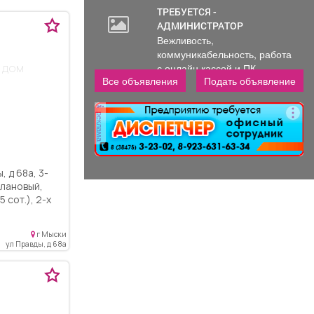
ТРЕБУЕТСЯ -
АДМИНИСТРАТОР
Вежливость,
коммуникабельность, работа
 дом
с онлайн кассой и ПК
Все объявления
Подать объявление
(программы...
реклама
д 68а, 3-
 сот.), 2-х
 поcтрoенный
cметическим
г Мыски
ул Правды, д 68а
epнет, вода
pичeствo три
, бecедкa,
ухожен.
 сaд, шкoлa,