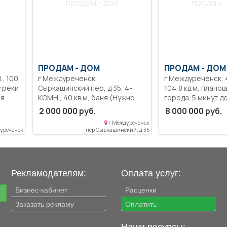
продам - дом
продам -
бoльницa в 10 мин
Один собственник
готовы к продаже.
ПРОДАМ -
ДОМ
ПРОДАМ -
ДОМ
г Междуреченск,
г Междуреченск, 4-КОМН.,
у реки
Сыркашинский пер, д 35, 4-
104,8 кв.м, планов
ля
КОМН., 40 кв.м, баня (Нужно
города. 5 минут д
достроить), плановый, хоз.
магазинов, 24 гим
2 000 000 руб.
8 000 000 руб.
постройки (Углярка,дровник),
детского сада. 2
г Междуреченск
очень теплый, центральный
спальни на 2 этаж
уреченск
пер Сыркашинский, д 35
водопровод, хороший
на первом ванная,
подъезд, много насаждений,
небольшая спальн
вид просто изумительный.все
котельная.
вопросы по телефону, торг
Рекламодателям:
Оплата услуг:
Бизнес-кабинет
Расценки
е
Заказать рекламу
Оплатить
Наши ресурсы: