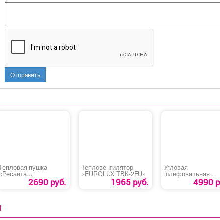
Отправить
Тепловая пушка
Тепловентилятор
Угловая
«Ресанта
«EUROLUX ТВК-2EU»
шлифовальная
ТЭПК-3000К»
машина «Hanskonn
2690 руб.
1965 руб.
4990 р
HAG1012»
Я