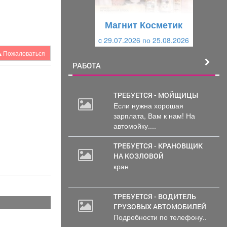
у
щ
щ
и
Магнит Косметик
и
й
c 29.07.2026 по 25.08.2026
й
Пожаловаться
РАБОТА
ТРЕБУЕТСЯ - МОЙЩИЦЫ
Если нужна хорошая
2
зарплата, Вам к нам! На
000
автомойку....
руб.
ТРЕБУЕТСЯ - КРАНОВЩИК
НА КОЗЛОВОЙ
кран
ТРЕБУЕТСЯ - ВОДИТЕЛЬ
ГРУЗОВЫХ АВТОМОБИЛЕЙ
Подробности по телефону..