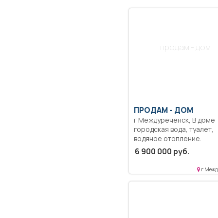
продам - дом
ПРОДАМ -
ДОМ
г Междуреченск, В доме
городская вода, туалет,
водяное отопление.
Постройки: гараж, сарай
6 900 000 руб.
углярка, баня, летняя кух
беседка. Огород 9 соток 
г Межд
собственности, ухоженн
теплицы. Место ровное,
красивое, рядом речка, 
Школа остановки. Торг
уместен. Собственник.