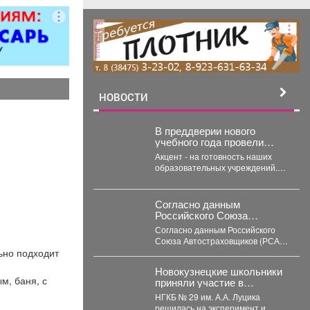
мусора.
реклама
НОВОСТИ
В преддверии нового
учебного года провели
заседание Комиссии по
Акцент - на готовность наших
чрезвычайным ситуациям и
образовательных учреждений.
пожарной безопасности.
Две школы устраняют ранее
выданные предписания.
Учреждения...
Согласно данным
Российского Союза
Автостраховщиков (РСА),
Согласно данным Российского
страховые компании за
Союза Автостраховщиков (РСА),
первое полугодие 2026 года
ьно подходит
страховые компании за первое
выплатили более 35,3
полугодие 2026 года выплатили
млрд руб.
Новокузнецкие школьники
более...
м, баня, с
приняли участие в
эксперименте
НГКБ № 29 им. А.А. Луцика
решилась на эксперимент и