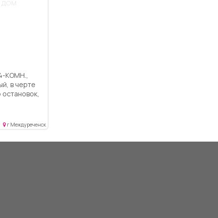
 дом
 ходьбы.
, документы
ый, в черте
о остановок,
назии и
 большие
е и санузел,
г Междуреченск
 зал,
я, кухня и