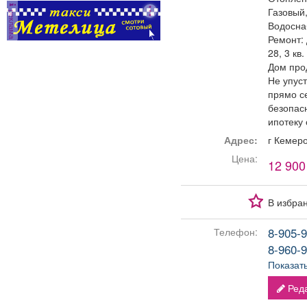
Газовый
реклама
Водосна
Ремонт:
28, 3 кв
Дом про
Не упуст
прямо с
безопас
ипотеку 
Адрес:
г Кемер
Цена:
12 900
В избра
8-905-9
Телефон:
8-960-9
Показат
Реда