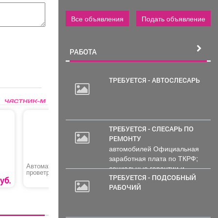
Все объявления
Подать объявление
РАБОТА
ТРЕБУЕТСЯ - АВТОСЛЕСАРЬ
ТРЕБУЕТСЯ - СЛЕСАРЬ ПО
РЕМОНТУ
автомобилей Официальная
заработная плата по ТКРФ;
Автоматическое
Шуруповерт «RANGE
Генерато
социальные гарантии и
проветривание
RCD ROMO»
«MTX RS-
уверенность в...
ТРЕБУЕТСЯ - ПОДСОБНЫЙ
70
er
теплицы
уб.
1256 руб.
2594
руб
«Термопривод 300С»
РАБОЧИЙ