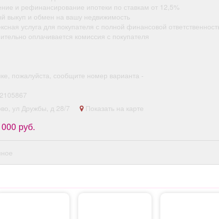
ение и рефинансирование ипотеки по ставкам от 12,5%
ый выкуп и обмен на вашу недвижимость
ексная услуга для покупателя с полной финансовой ответственност
нительно оплачивается комиссия с покупателя
нке, пожалуйста, сообщите номер варианта -
2105867
ово, ул Дружбы, д 28/7
Показать на карте
 000 руб.
нное