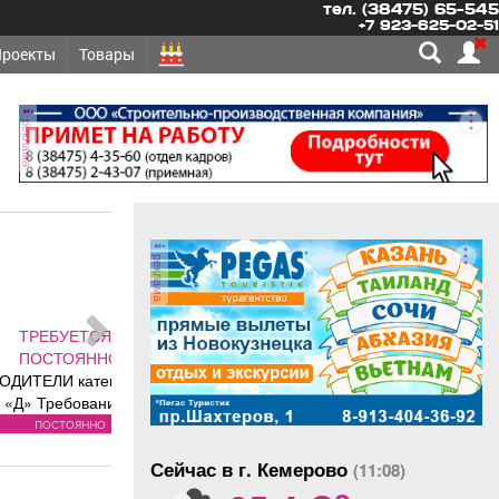
тел. (38475) 65-545
+7 923-625-02-51
Проекты
Товары
реклама
реклама
ЕТСЯ -
ОЯННО
 категории
бования к
: Водителей
оянно
ии «В/С»
Сейчас в г. Кемерово
им за счет
(11:08)
o
едприятия до