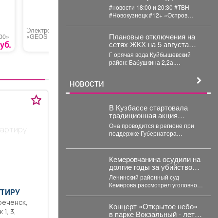
#новости 18:00 и 20:30 #ТВН
#Новокузнецк #12+ «Остров
памяти». Выставка трех
Электропила цепная
Бензиновая
Головка 
художников Со...
Плановые отключения на
00»
«GEOS by AL-KO EKS
снегоуборочная
HUTER G
2000»
машина «Denzel SBM
уб.
13490 руб.
108130 руб.
сетях ЖКХ на 5 августа
610S PRO»
2026 г. (г. Новокузнецк)
Г орячая вода Куйбышевский
район: Бабушкина 2,2а,
Спортивная...
НОВОСТИ
В Кузбассе стартовала
традиционная акция
«Первое сентября -
Она проводится в регионе при
вартиру
каждому школьнику».
поддержке Губернатора
Кузбасса Ильи Середюка. ✅Цель
акции - помочь...
Кемеровчанина осудили на
долгие годы за убийство
девушки-блогера
Ленинский районный суд
Кемерова рассмотрел уголовное
ТИРУ
дело в отношении П.,
обвиняемого в убийстве 29-
Концерт «Открытое небо»
летнего блогера...
, 3,
в парке Вокзальный - лето