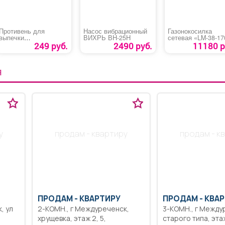
Противень для
Насос вибрационный
Газонокосилка
выпечки
ВИХРЬ ВН-25Н
сетевая «LM-38-17
антипригарное
249 руб.
2490 руб.
11180 р
покрытие
Я
у
продам - квартиру
продам - к
ПРОДАМ -
КВАРТИРУ
ПРОДАМ -
КВАР
2-КОМН., г Междуреченск,
3-КОМН., г Междуреченск,
хрущевка, этаж 2, 5,
старого типа, этаж 1