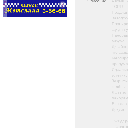
Описание:
4 комн.
реклама
ТОРГ!
Предлаг
Заводск
Планиро
с.у для 
Панорам
визуаль
Дизайне
что созд
Меблиро
продума
Идеальн
эстетику
Закрыты
зелёные
Ланч-зо
панорам
В шагово
Докумен
-
Федера
- Гарант