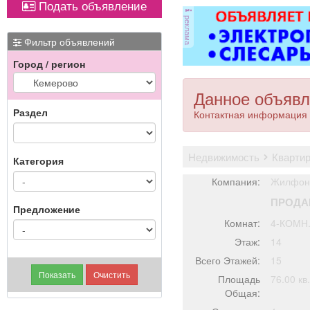
Подать объявление
оборудованием,
ковер»).
реклама
имеется парковка, торг
уместен.
Фильтр объявлений
Город / регион
Данное объявл
Раздел
Контактная информация 
недвижимость
кварти
Категория
Компания:
Жилфонд
ПРОДА
Предложение
Комнат:
4-КОМН
Этаж:
14
Всего Этажей:
15
Площадь
76.00 кв
Общая: