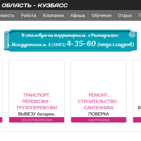
ОБЛАСТЬ - КУЗБАСС
имость
Работа
Компании
Афиша
Обучение
Отдых
реклама
ТРАНСПОРТ,
РЕМОНТ,
ТРЕБУ
ПЕРЕВОЗКИ -
СТРОИТЕЛЬСТВО -
ПОСТ
РУЗОПЕРЕВОЗКИ
САНТЕХНИКА
ВОДИТЕЛИ
ВЫВЕЗУ батареи,
ПОВЕРКА
«Д» Тре
ванны, печки,
ВОДОСЧЕТЧИКОВ на
кандидату
грузоперевозки
сантехника
пост
лодильники, трубы.
дому. Установка,
категор
БЕСПЛАТНО.
замена, регистрация.
переобуч
ул. Лукиянова, 5.
средств пр