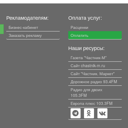
пластиковые окна. Рядом
расположение ря
Городской парк культуры и
сады, школа.
отдыха, ДК "Распадский", также
Рекламодателям:
Оплата услуг:
е
в шаговой доступности
 2
магазины, школа, детские
Бизнес-кабинет
Расценки
е
ой.
сады, аптеки, поликлиника,
Заказать рекламу
автобусные остановки, рынок.
Оплатить
рошая
Один взрослый собственник.
ые
Рассматриваются любые
Наши ресурсы:
формы расчетов.
Газета "Частник-М"
Сайт chastnik-m.ru
Сайт "Частник. Маркет"
ы,
Дорожное радио 93.4FM
я в
Радио для двоих
нь.
105.3FM
.р. в
Европа плюс 103.3FM