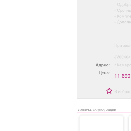
- Одобр
- Срочн
- Компл
- Допол
При зво
JV00404
Адрес:
г Кемер
Цена:
11 690
В избра
ТОВАРЫ, СКИДКИ, АКЦИИ