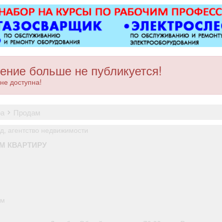
категории «
Офици
заработна
ТКРФ; с
гарантии и
в завтра
возмо
ение больше не публикуется!
профессио
не доступна!
карьерно
возможност
рядом с 
ра
продам
предп
действуют
, агентство недвижимости
о порядк
М КВАРТИРУ
подъемно
вновь 
.
водителям
100 000
Положени
друга» 
.м
работнику
на предпри