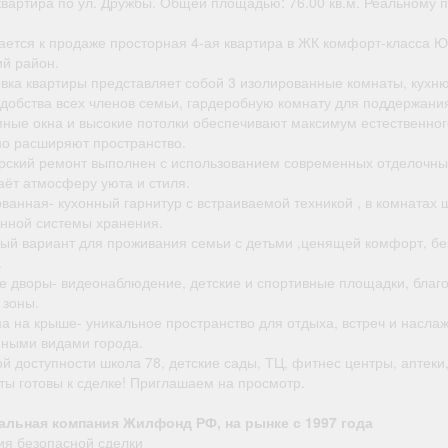
 квартира по ул. Дружбы. Общей площадью: 76.00 кв.м. Реальному 
пол
вознагр
ается к продаже просторная 4-ая квартира в ЖК комфорт-класса 
размере 1
ий район.
за каждог
вка квартиры представляет собой 3 изолированные комнаты, кухню
работника
удобства всех членов семьи, гардеробную комнату для поддержани
софинан
ные окна и высокие потолки обеспечивают максимум естественног
детског
но расширяют пространство.
Работа бе
рский ремонт выполнен с использованием современных отделочны
трудовой 
аёт атмосферу уюта и стиля.
поощряетс
ванная- кухонный гарнитур с встраиваемой техникой , в комнатах
к отпуску
нной системы хранения.
года и о
ый вариант для проживания семьи с детьми ,ценящей комфорт, бе
праздника
.
облас
е дворы- видеонаблюдение, детские и спортивные площадки, благ
федер
 зоны.
нагр
на на крыше- уникальное пространство для отдыха, встреч и насла
ными видами города.
й доступности школа 78, детские сады, ТЦ, фитнес центры, аптеки,
ты готовы к сделке! Приглашаем на просмотр.
льная компания Жилфонд РФ, на рынке с 1997 года
ия безопасной сделки