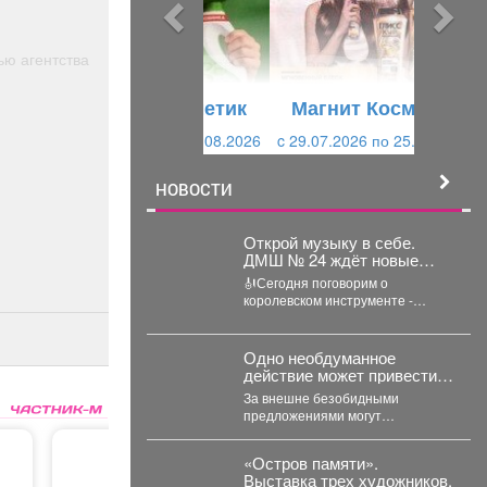
ы
у
д
ю
у
щ
ью агентства
щ
и
Магнит Косметик
и
й
c 29.07.2026 по 25.08.2026
й
НОВОСТИ
Открой музыку в себе.
ДМШ № 24 ждёт новые
таланты!
🎻Сегодня поговорим о
королевском инструменте -
СКРИПКЕ! ✅Занятия на этом
инструменте стимулируют
пальцы левой...
Одно необдуманное
действие может привести к
трагедии
За внешне безобидными
предложениями могут
скрываться опасные намерения.
Преступники используют
«Остров памяти».
доверие людей, пытаясь вовлечь
Выставка трех художников.
их...