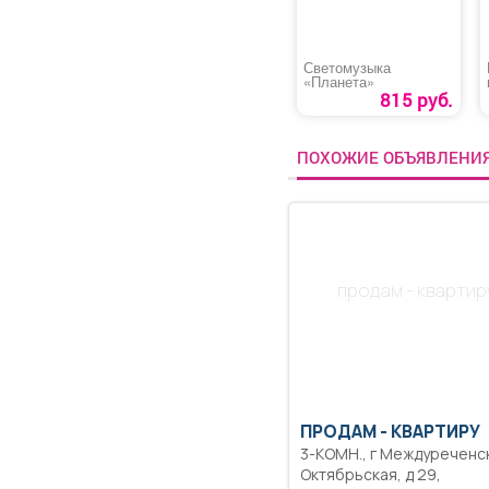
Светомузыка
«Планета»
815 руб.
ПОХОЖИЕ ОБЪЯВЛЕНИ
продам - квартир
ПРОДАМ -
КВАРТИРУ
3-КОМН., г Междуреченск, ул
Октябрьская, д 29,