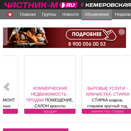
КЕМЕРОВСКАЯ 
Главная
Группы
Новости
Объявления
Недвиж
реклама
КОММЕРЧЕСКАЯ
БЫТОВЫЕ УСЛУГИ -
НЕДВИЖИМОСТЬ -
ХИМЧИСТКА, СТИРКА
ПРОДАМ
ПОМЕЩЕНИЕ,
СТИРКА ковров,
Г
САЛОН красоты
стираем круглый год,
«Оазис», площадь 88, 8
заберем и привезем
продам
химчистка, стирка
кв. м, по адресу ул.
бесплатно.
хо
Юдина, 1, хороший
Пенсионерам скидка
ремонт, полностью с
10%. (Фабрика «Чистый