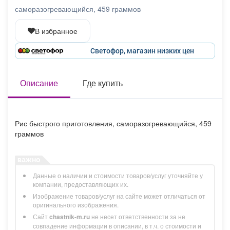
Афиша
Обучение
Проекты
саморазогревающийся, 459 граммов
В избранное
Светофор, магазин низких цен
Товары
Поздравления
Погода
Описание
Где купить
ТВ программа
Я - пенсионер
Рис быстрого приготовления, саморазогревающийся, 459
граммов
Данные о наличии и стоимости товаров/услуг уточняйте у
компании, предоставляющих их.
Изображение товаров/услуг на сайте может отличаться от
оригинального изображения.
Сайт
chastnik-m.ru
не несет ответственности за не
совпадение информации в описании, в т.ч. о стоимости и