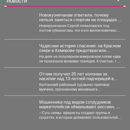
НОВОСТИ
Новокузнечанам ответили, почему
нельзя заняться спортом на площадке
лицея
Новокузнечанин Сергей пожаловался под
постом губернатора, что в его жилом комплексе
«Новый город» нет оборудованных...
Чудесная история спасения: на Красном
озере в Кемерове предотвратили
трагедию
На днях на популярном кемеровском пляже едва
не произошла кровавая трагедия. К счастью, там
отдыхала...
Отчим получил 20 лет колонии за
насилие над 13‑летней падчерицей в
Кузбассе
Калтанский районный суд вынес приговор
мужчине, признанному виновным в
преступлениях против половой
неприкосновенности малолетней девочки....
Мошенники под видом сотрудников
маркетплейсов обманывают россиян, у
которых скоро день рождения.
✅Суть схемы: аферисты создают группы в
соцсетях, в которые добавляют пользователей в
преддверии их дня...