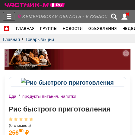
☰
КЕМЕРОВСКАЯ ОБЛАСТЬ - КУЗБАСС
ГЛАВНАЯ
ГРУППЫ
НОВОСТИ
ОБЪЯВЛЕНИЯ
НЕДВ
Главная
Группы
Новости
Главная
Товары/акции
реклама
Объявления
Недвижимость
Услуги
Еда
/
продукты питания, напитки
Работа
Транспорт
Компании
Рис быстрого приготовления
(0 отзывов)
90
256
₽