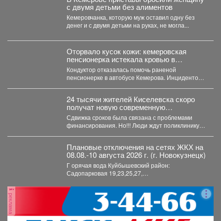
с двумя детьми без алиментов
Кемеровчанка, которую муж оставил одну без
денег и с двумя детьми на руках, не могла...
Оторвало кусок кожи: кемеровская
пенсионерка истекала кровью в
автобусе
Кондуктор отказалась помочь раненой
пенсионерке в автобусе Кемерова. Инцидентом
заинтересовались СК РФ. Следственный
комитет...
24 тысячи жителей Киселевска скоро
получат новую современную
поликлинику.
Сдвижка сроков была связана с проблемами
финансирования. Но!!! Люди ждут поликлинику,
она важна для...
Плановые отключения на сетях ЖКХ на
08.08.-10 августа 2026 г. (г. Новокузнецк)
Г орячая вода Куйбышевский район:
Садопарковая 19,23,25,27,
29,31,33,35,28/1,28/2,28,30,...
реклама