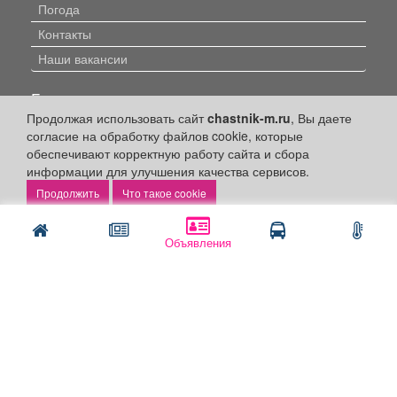
Погода
Контакты
Наши вакансии
Быстрые ссылки:
Продолжая использовать сайт
chastnik-m.ru
, Вы даете
Установить приложение
согласие на обработку файлов cookie, которые
обеспечивают корректную работу сайта и сбора
Личный кабинет
информации для улучшения качества сервисов.
Подать объявление
Что такое cookie
Подать объявление в газету
Поздравить
Объявления
Скачать газету "Частник-М"
Рекламодателям:
Бизнес-кабинет
Заказать рекламу
Оплата услуг: