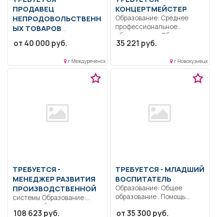
ПРОДАВЕЦ
КОНЦЕРТМЕЙСТЕР
НЕПРОДОВОЛЬСТВЕНН
Образование: Среднее
профессиональное
ЫХ ТОВАРОВ
образование.. Обеспечение
Образование: Общее
от 40 000 руб.
35 221 руб.
профессионального
образование..
исполнения музыкального
Консультировать
материала...
г Междуреченск
г Новокузнецк
покупателей по товарам и
акциям...
ТРЕБУЕТСЯ -
ТРЕБУЕТСЯ - МЛАДШИЙ
МЕНЕДЖЕР РАЗВИТИЯ
ВОСПИТАТЕЛЬ
ПРОИЗВОДСТВЕННОЙ
Образование: Общее
образование.. Помощь
системы Образование:
детям раннего возраста в
Высшее образование —
108 623 руб.
от 35 300 руб.
приеме...
бакалавриат.. Обеспечение