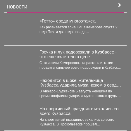
НОВОСТИ
«Гетто» среди многоэтажек.
Как развивается зона КРТ в Кемерове спустя 2
года Почти два года назад в...
Гречка и лук подорожали в Кузбассе -
что еще взлетело в цене
Статистики Кемеровостата раскрыли, какие
продукты сильнее всего подорожали в Кузбассе
за неделю. Специалисты Кемеровостата...
Находится в шоке: жительница
Кузбасса ударила мужа ножом в сердце
- подробности
В Анжеро-Судженске 5 августа женщина во
время конфликта ударила мужа ножом в грудь.
Мужчина скончался....
На спортивный праздник съехались со
всего Кузбасса.
На спортивный праздник съехались со всего
Кузбасса. В Прокопьевске прошел
традиционный турнир по теннису. 🥎...