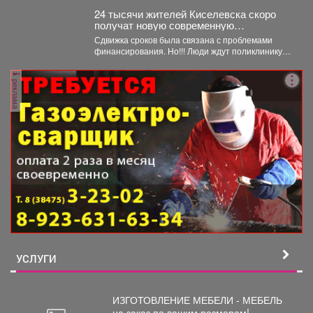
24 тысячи жителей Киселевска скоро
получат новую современную
поликлинику.
Сдвижка сроков была связана с проблемами
финансирования. Но!!! Люди ждут поликлинику,
она важна для...
реклама
УСЛУГИ
ИЗГОТОВЛЕНИЕ МЕБЕЛИ - МЕБЕЛЬ
на
заказ по вашим размерам! ...