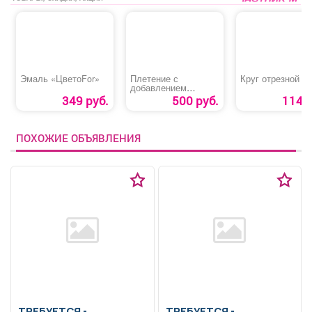
Эмаль «ЦветоFor»
Плетение с
Круг отрезной
добавлением
цветного каниколона
349 руб.
500 руб.
114 р
и в цвет своих волос
ПОХОЖИЕ ОБЪЯВЛЕНИЯ
ТРЕБУЕТСЯ -
ТРЕБУЕТСЯ -