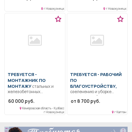
единого подхода к...
г Новокузнецк
г Новокузнецк
ТРЕБУЕТСЯ -
ТРЕБУЕТСЯ - РАБОЧИЙ
МОНТАЖНИК ПО
ПО
МОНТАЖУ
БЛАГОУСТРОЙСТВУ,
стальных и
железобетонных
озеленению и уборке
конструкций 2 разряд-6
территории Уборка
60 000 руб.
от 8 700 руб.
разряд Образование:
территории, озеленение
Среднее
клумб.. Неполный рабочий...
Кемеровская область - Кузбасс
г Новокузнецк
г Калтан
профессиональное
Квалификация:
Ответственность....