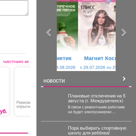
р
л
е
е
д
д
ы
у
д
ю
у
щ
щ
и
Магнит Косметик
и
й
c 29.07.2026 по 25.08.2026
й
НОВОСТИ
Плановые отключения на 5
августа (г. Междуреченск)
Ремкомплект для
Спиннинг штекерный
Бассейн 
опрыскивателя
карбон
детский 
В связи с ремонтными работами
«ОП-220 №4»
уб.
39 руб.
999 руб.
не будет электроэнергии ...
Пора выбирать спортивную
школу для ребёнка!