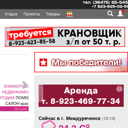
тел. (38475) 65-545
+7 923-625-02-51
Отдых
Проекты
Товары
реклама
Мы победители!
РЧЕСКАЯ
реклама
ИМОСТЬ -
ОМЕЩЕНИЕ,
красоты
лощадь 88, 8
одам
 адресу ул.
Сейчас в г. Междуреченск
(13:14)
, хороший
o
24.3 C
олностью с