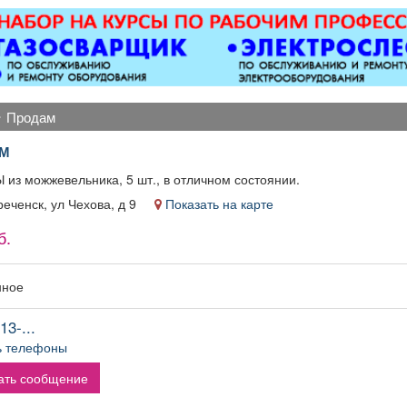
катные ворота; все
оборуд
ды сварочных работ;
имеется па
таллоконструкции;
уме
бетонные работы
любой сложности.
енсионерам скидка
продам
10%.
М
из можжевельника, 5 шт., в отличном состоянии.
реченск, ул Чехова, д 9
Показать на карте
б.
нное
13-...
ь телефоны
ать сообщение