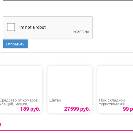
Отправить
Средство от комаров,
Шатер
Нож складной
клещей, мошки,
туристический
слепней, блох «Picnic
«Traveler»
189 руб.
27599 руб.
99 р
Extreme»
Я