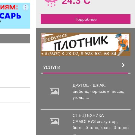
ованием,
рковка, торг
стен.
Подробнее
реклама
УСЛУГИ
ДРУГОЕ - ШЛАК,
щебень,
чернозем, песок,
уголь, ...
СПЕЦТЕХНИКА -
САМОГРУЗ-эвакуатор,
борт
- 5 тонн, кран - 3 тонны.
...