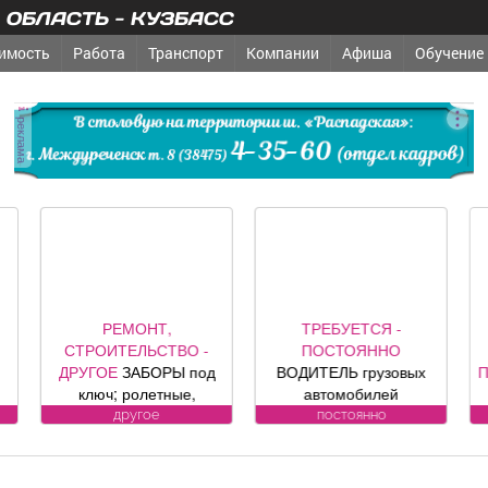
ОБЛАСТЬ - КУЗБАСС
имость
Работа
Транспорт
Компании
Афиша
Обучение
реклама
РЕМОНТ,
ТРЕБУЕТСЯ -
КОММЕ
ТРОИТЕЛЬСТВО -
ПОСТОЯННО
НЕДВИЖ
РУГОЕ
ЗАБОРЫ под
ВОДИТЕЛЬ грузовых
ПРОДАМ
П
ключ; ролетные,
автомобилей
САЛОН 
кционные ворота (от
Требования к
«Оазис», п
другое
постоянно
пр
официального
кандидату: Условия:
кв. м, по
представителя
Подробности по
Юдина, 1
омпании DoorHan);
телефону.
ремонт, п