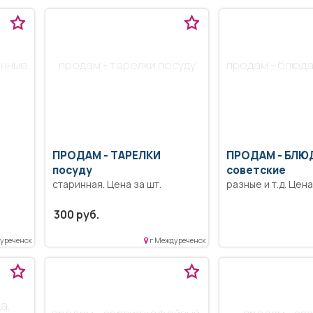
янные,
продам - тарелки посуду
продам - блюда
ПРОДАМ -
ТАРЕЛКИ
ПРОДАМ -
БЛЮ
посуду
советские
старинная. Цена за шт.
разные и т.д. Цен
300 руб.
уреченск
г Междуреченск
а,