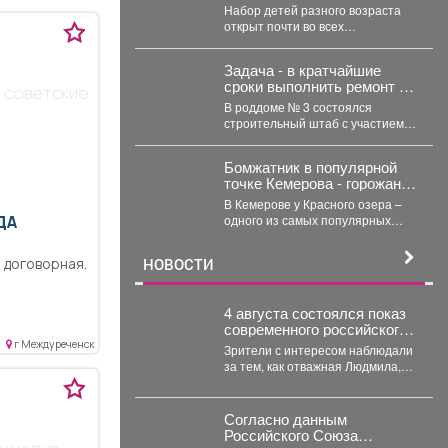
Набор детей разного возраста
открыт почти во всех
спортшколах Междуреченска. А в
ближайший четверг, 6...
Задача - в кратчайшие
сроки выполнить ремонт и
 советские
создать комфортные и
В роддоме № 3 состоялся
безопасные условия для
строительный штаб с участием
будущих мам и
первого заместителя министра
новорождённых.
здравоохранения Кузбасса,
Бомжатник в популярной
руководства...
точке Кемерова - горожанка
обнаружила жуткий объект
В Кемерове у Красного озера –
на Красном озере
одного из самых популярных
ДА
мест отдыха горожан –
обнаружили...
а договорная.
НОВОСТИ
4 августа состоялся показ
современного российского
анимационного фильма
г Междуреченск
Зрители с интересом наблюдали
«Руслан и Людмила.
за тем, как отважная Людмила,
Больше, чем сказка»
которая не собирается
(2023).
становиться жертвой, попадает...
Согласно данным
Российского Союза