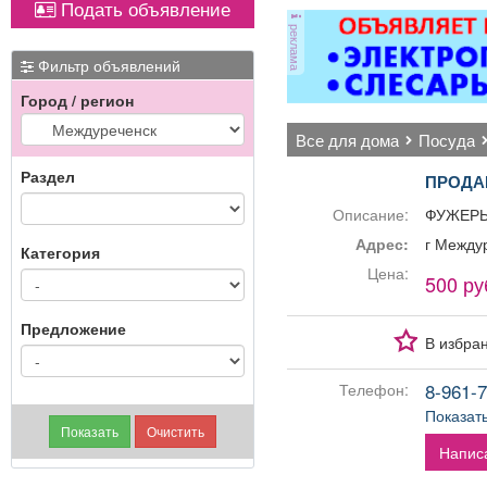
Подать объявление
ковер»).
от
реклама
ви
ме
Фильтр объявлений
Город / регион
П
все для дома
посуда
Раздел
ПРОДА
Описание:
ФУЖЕРЫ 
Адрес:
г Между
Категория
Цена:
500 ру
Предложение
В избра
8-961-7
Телефон:
Показат
Напис