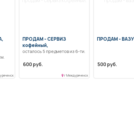
продам - сервиз кофейный,
продам - ваз
А,
ПРОДАМ -
СЕРВИЗ
ПРОДАМ -
ВАЗУ
кофейный,
осталось 5 предметов из 6-ти.
см.
600 руб.
500 руб.
уреченск
г Междуреченск