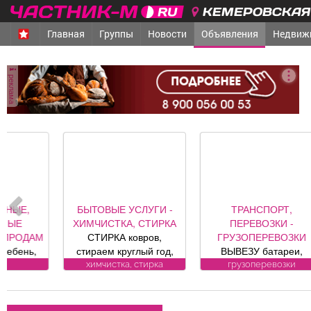
КЕМЕРОВСКАЯ 
Главная
Группы
Новости
Объявления
Недвиж
реклама
БЫТОВЫЕ УСЛУГИ -
ТРАНСПОРТ,
ХИМЧИСТКА, СТИРКА
ПЕРЕВОЗКИ -
С
СТИРКА ковров,
ГРУЗОПЕРЕВОЗКИ
Д
стираем круглый год,
ВЫВЕЗУ батареи,
заберем и привезем
ванны, печки,
се
химчистка, стирка
грузоперевозки
бесплатно.
холодильники, трубы.
Пенсионерам скидка
БЕСПЛАТНО.
10%. (Фабрика «Чистый
к