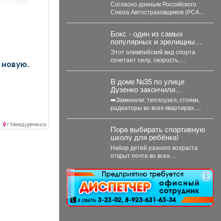
у новую.
Автостраховщиков (РСА),
Согласно данным Российского
страховые компании за
Союза Автостраховщиков (РСА),
первое полугодие 2026 года
страховые компании за первое
выплатили более 35,3
полугодие 2026 года выплатили
млрд руб.
Бокс - один из самых
более...
популярных и зрелищных
видов единоборств,
Этот олимпийский вид спорта
история которого
сочетает силу, скорость,
 новую.
насчитывает не одно
выносливость и тактическое
столетие.
мастерство, а успех на ринге...
В доме №35 по улице
Дузенко закончили
капитальный ремонт
➡️Заменили: теплоузел, стояки,
системы отопления.
радиаторы во всех квартирах.
Вместо старых - новые
биметаллические батареи (они
г Междуреченск
Пора выбирать спортивную
сделаны...
школу для ребёнка!
Набор детей разного возраста
открыт почти во всех
спортшколах Междуреченска. А в
ближайший четверг, 6...
реклама