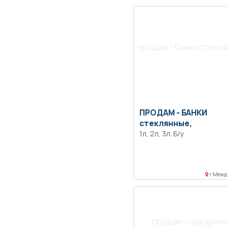
продам - банки стекл
ПРОДАМ -
БАНКИ
стеклянные,
1л, 2л, 3л. Б/у.
г Межд
продам - сахарниц