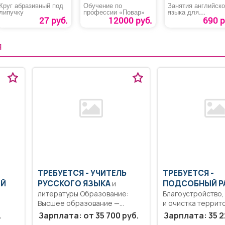
Круг абразивный под
Обучение по
Занятия английско
липучку
профессии «Повар»
языка для
обучающихся 2-11
27 руб.
12000 руб.
690 р
классов
Я
ТРЕБУЕТСЯ - УЧИТЕЛЬ
ТРЕБУЕТСЯ -
ИЙ
РУССКОГО ЯЗЫКА
ПОДСОБНЫЙ Р
и
литературы Образование:
Благоустройство
Высшее образование —
и очистка террит
бакалавриат.. Формирование
муниципального 
.
Зарплата: от 35 700 руб.
Зарплата: 35 2
культуры диалога...
предприятий, внут