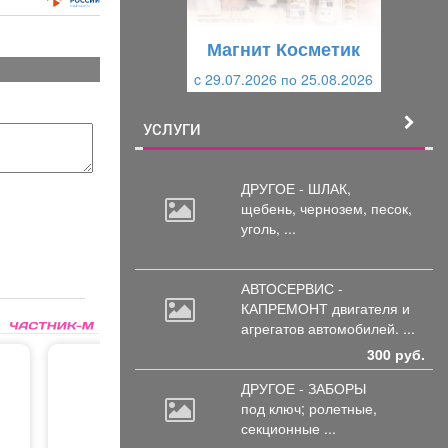
у
щ
щ
и
Магнит Косметик
и
й
c 29.07.2026 по 25.08.2026
й
УСЛУГИ
ДРУГОЕ - ШЛАК,
щебень,
чернозем, песок,
уголь, ...
АВТОСЕРВИС -
КАПРЕМОНТ двигателя
и
агрегатов автомобилей. ...
300 руб.
ДРУГОЕ - ЗАБОРЫ
под
ключ; ролетные,
секционные ...