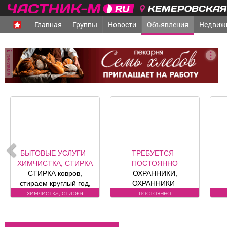
КЕМЕРОВСКАЯ 
Главная
Группы
Новости
Объявления
Недвиж
реклама
БЫТОВЫЕ УСЛУГИ -
ТРЕБУЕТСЯ -
ХИМЧИСТКА, СТИРКА
ПОСТОЯННО
СТИРКА ковров,
ОХРАННИКИ,
стираем круглый год,
ОХРАННИКИ-
заберем и привезем
ВОДИТЕЛИ Требования
ка
химчистка, стирка
постоянно
бесплатно.
к кандидату: лицензия.
ра
Пенсионерам скидка
Условия:
10%. (Фабрика «Чистый
ЛИЦЕНЗИРОВАННЫЕ