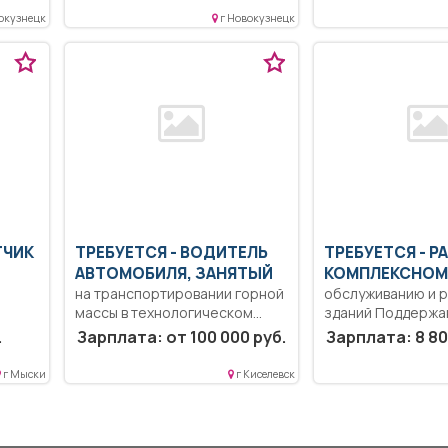
окузнецк
г Новокузнецк
ТЧИК
ТРЕБУЕТСЯ - ВОДИТЕЛЬ
ТРЕБУЕТСЯ - Р
АВТОМОБИЛЯ, ЗАНЯТЫЙ
КОМПЛЕКСНОМ
на транспортировании горной
обслуживанию и 
массы в технологическом
зданий Поддержа
ляет
процессе Образование:
в помещении и на..
.
Зарплата: от 100 000 руб.
Зарплата: 8 80
Общее образование.....
г Мыски
г Киселевск