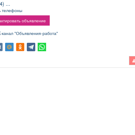
администраторов.
) ...
Условия: График:
ь телефоны
менный Занятость:
остоянная Способ
ктировать объявление
ормления: Трудовой
оговор Количество
канал "Объявления-работа"
очих часов в день: 8
Частота выплат:
жды в месяц Сфера
деятельности
пании: Гостиничный
нес и туризм Смены:
/2 Рабочее место:
Гостиница