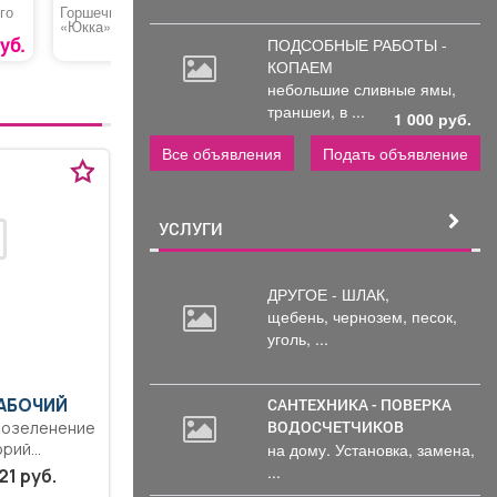
го
Горшечное растение
Пена монтажная
Карабин 
«Юкка»
«PENOSIL Gold Gun 65
ПРОФ» зима
уб.
1600 руб.
735 руб.
ПОДСОБНЫЕ РАБОТЫ -
КОПАЕМ
небольшие
сливные ямы,
траншеи, в ...
1 000 руб.
Все объявления
Подать объявление
УСЛУГИ
ДРУГОЕ - ШЛАК,
щебень,
чернозем, песок,
уголь, ...
САНТЕХНИКА - ПОВЕРКА
АБОЧИЙ
ВОДОСЧЕТЧИКОВ
, озеленение
на дому. Установка, замена,
орий
образования,
...
21 руб.
ридомовых...