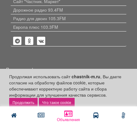
Сайт "Частник. Маркет"
Дорожное радио 93.4FM
Радио для двоих 105.3FM
Европа плюс 103.3FM
Политика конфиденциальности
Продолжая использовать сайт
chastnik-m.ru
, Вы даете
Публикации с пометкой «Реклама», «На правах рекламы»,
согласие на обработку файлов cookie, которые
«Партнёрский проект» оплачены рекламодателем.
Редакция сайта не несет ответственности за достоверность
обеспечивают корректную работу сайта и сбора
информации, содержащейся в рекламных материалах и
информации для улучшения качества сервисов.
объявлениях.
Что такое cookie
+16
© 2006-2026
ООО "Частник-М"
Объявления