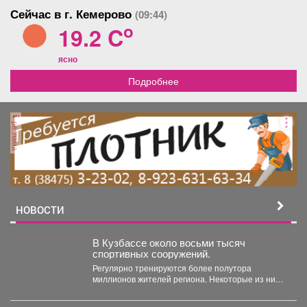
дозвонились, напишите в
Сейчас в г. Кемерово
(09:44)
Ватсап.
o
19.2 C
ясно
Подробнее
реклама
НОВОСТИ
В Кузбассе около восьми тысяч
спортивных сооружений.
Регулярно тренируются более полутора
миллионов жителей региона. Некоторые из них
выбирают довольно экзотичные виды спорта....