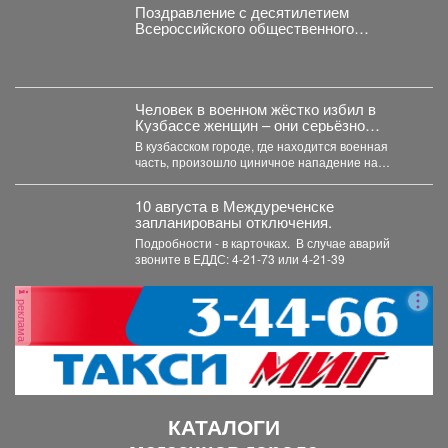
Поздравление с десятилетием
Всероссийского общественного
движения «Волонтеры-медики»
Человек в военном жёстко избил в
Кузбассе женщин – они серьёзно
ранены, такса погибла
В кузбасском городе, где находится военная
часть, произошло циничное нападение на
женщин. Итогом этого стали...
10 августа в Междуреченске
запланированы отключения.
Подробности - в карточках. ️ В случае аварий
звоните в ЕДДС: 4-21-73 или 4-21-39
реклама
КАТАЛОГИ