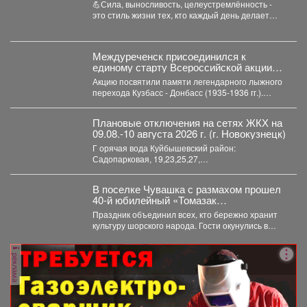
💪Сила, выносливость, целеустремлённость -
это стиль жизни тех, кто каждый день делает
спорт частью своего...
Междуреченск присоединился к
единому старту Всероссийской акции
«Шахтерское братство. Сильные
Акцию посвятили памяти легендарного лыжного
духом», которая прошла в 13 угольных
перехода Кузбасс - Донбасс (1935-1936 гг.).
регионах страны.
Инициаторами выступили Министерство...
Плановые отключения на сетях ЖКХ на
09.08.-10 августа 2026 г. (г. Новокузнецк)
Г орячая вода Куйбышевский район:
Садопарковая, 19,23,25,27,
29,31,33,35,28/1,28/2,28,30,...
В поселке Чувашка с размахом прошел
40-й юбилейный «Томазак
Пайрам-2026».
Праздник объединил всех, кто бережно хранит
культуру шорского народа. Гости окунулись в
национальный колорит:...
реклама