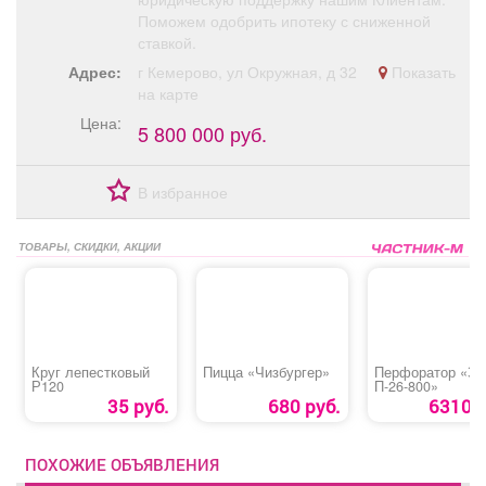
Поможем одобрить ипотеку с сниженной
ставкой.
Адрес:
г Кемерово, ул Окружная, д 32
Показать
на карте
Цена:
5 800 000 руб.
В избранное
ТОВАРЫ, СКИДКИ, АКЦИИ
Круг лепестковый
Пицца «Чизбургер»
Перфоратор «З
Р120
П-26-800»
35 руб.
680 руб.
6310 р
ПОХОЖИЕ ОБЪЯВЛЕНИЯ