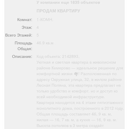
У компании еще 1835 объектов
Афиша
Обучение
Проекты
ПРОДАМ КВАРТИРУ
Комнат:
1-КОМН.
Этаж:
4
Всего Этажей:
5
Товары
Поздравления
Погода
Площадь
46.9 кв.м
Общая:
Описание:
Код объекта: 2142893.
Уютная и светлая квартира в живописном
районе Кемерово — идеальное решение для
ТВ программа
Я - пенсионер
комфортной жизни 🏘️! Расположенная по
адресу Окружная улица, 32, в жилом районе
Лесная Поляна, эта квартира предлагает не
только удобство и комфорт, но и доступ ко
всей необходимой инфраструктуре.
Квартира находится на 4 этаже пятиэтажного
монолитного дома, построенного в 2012 году.
Общая площадь составляет 46, 9 кв. м,
жилая — 16, 7 кв. м, а кухня — 16, 9 кв. м.
Высота потолков в 3 метра создаёт