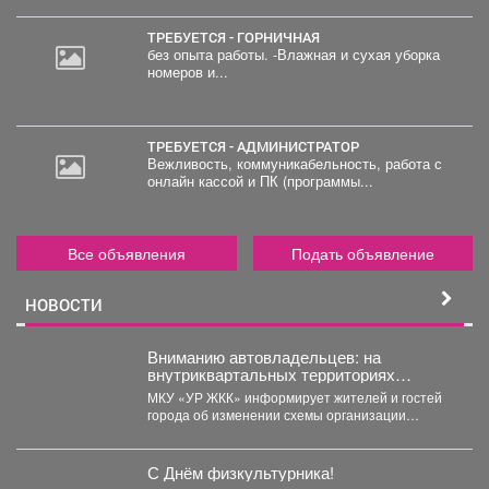
руб.
ТРЕБУЕТСЯ - ГОРНИЧНАЯ
без опыта работы. -Влажная и сухая уборка
номеров и...
ТРЕБУЕТСЯ - АДМИНИСТРАТОР
Вежливость, коммуникабельность, работа с
онлайн кассой и ПК (программы...
Все объявления
Подать объявление
НОВОСТИ
Вниманию автовладельцев: на
внутриквартальных территориях
Междуреченского муниципального
МКУ «УР ЖКК» информирует жителей и гостей
округа вводятся ограничения стоянки.
города об изменении схемы организации
дорожного движения на...
С Днём физкультурника!