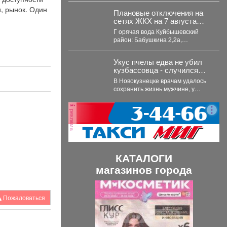
которые ввела Росавиация.
и, рынок. Один
Плановые отключения на
Утром в четверг,...
сетях ЖКХ на 7 августа
2026 г. (г. Новокузнецк)
Г орячая вода Куйбышевский
район: Бабушкина 2,2а,
Спортивная...
Укус пчелы едва не убил
кузбассовца - случился
инфаркт
В Новокузнецке врачам удалось
сохранить жизнь мужчине, у
которого после укуса пчелы
развился тяжелейший инфаркт....
реклама
КАТАЛОГИ
магазинов города
П
С
Пожаловаться
р
л
е
е