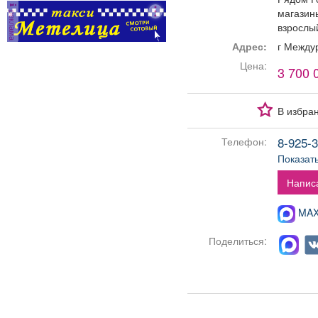
магазины
реклама
взрослы
Адрес:
г Между
Цена:
3 700 
В избра
8-925-3
Телефон:
Показат
Напис
MAX-
Поделиться: