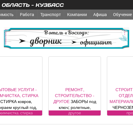
ОБЛАСТЬ - КУЗБАСС
имость
Работа
Транспорт
Компании
Афиша
Обучение
реклама
ЫТОВЫЕ УСЛУГИ -
РЕМОНТ,
СТРОИТ
МЧИСТКА, СТИРКА
СТРОИТЕЛЬСТВО -
ОТДЕ
СТИРКА ковров,
ДРУГОЕ
ЗАБОРЫ под
МАТЕРИАЛ
ираем круглый год,
ключ; ролетные,
ЧЕРНОЗЕМ
аберем и привезем
секционные ворота (от
песок, уг
химчистка, стирка
другое
пр
бесплатно.
официального
гравий, шла
енсионерам скидка
представителя
другие п
. (Фабрика «Чистый
компании DoorHan);
возможна