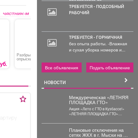
предприятия до...
ТРЕБУЕТСЯ - ПОДСОБНЫЙ
РАБОЧИЙ
ТРЕБУЕТСЯ - ГОРНИЧНАЯ
без опыта работы. -Влажная
и сухая уборка номеров и...
Разбрызгиватель-
Штуцер
Шланг по
опрыскиватель
ПВХ арм
уб.
179 руб.
39 руб.
Все объявления
Подать объявление
НОВОСТИ
Междуреченская «ЛЕТНЯЯ
ПЛОЩАДКА ГТО»
Акция «Лето с ГТО в Кузбассе!»
«ЛЕТНЯЯ ПЛОЩАДКА ГТО»
вартиру
стадион «Томусинец» работает-
4,6,11,13,18,20,25,27...
Плановые отключения на
сетях ЖКХ в г. Мыски на 07