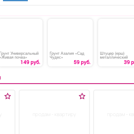
Грунт Универсальный
Грунт Азалия «Сад
Штуцер (ерш)
«Живая почва»
Чудес»
металлический
149 руб.
59 руб.
39 р
Я
у
продам - квартиру
продам - к