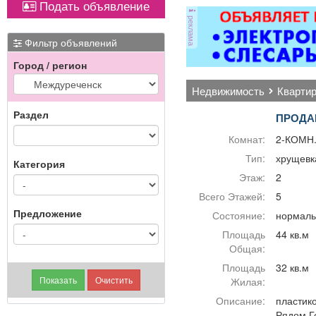
Подать объявление
магнитол,
реклама
электроусилителей
руля,
Фильтр объявлений
многофункциональных
Город / регион
дисплеев, и многого
другого. Быстро,
недвижимость
кварти
качественно, недорого!
Точная стоимость
Раздел
ПРОДА
ремонта определяется
после осмотра
Комнат:
2-КОМН
Тип:
хрущевк
Категория
Этаж:
2
Всего Этажей:
5
Предложение
Состояние:
нормаль
Площадь
44 кв.м
Общая:
Площадь
32 кв.м
Жилая:
Описание:
пластико
Рядом Го