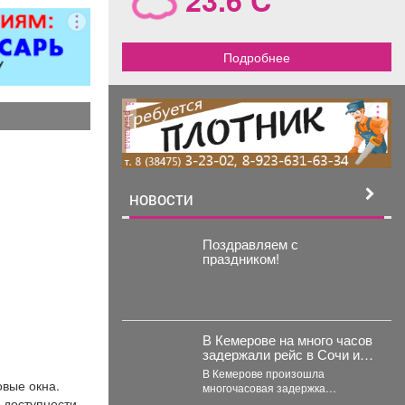
мусора.
Подробнее
реклама
НОВОСТИ
Поздравляем с
праздником!
В Кемерове на много часов
задержали рейс в Сочи из-
за опасности
В Кемерове произошла
овые окна.
многочасовая задержка
й доступности
авиарейса из-за ограничений,