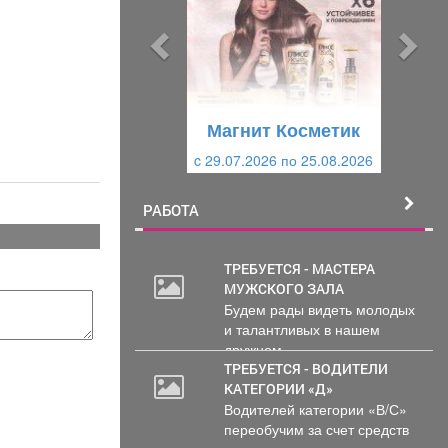
д
д
ы
у
д
ю
у
щ
щ
и
Магнит Косметик
и
й
c 29.07.2026 по 25.08.2026
й
РАБОТА
ТРЕБУЕТСЯ - МАСТЕРА
МУЖСКОГО ЗАЛА
Будем рады видеть молодых
и талантливых в нашем
дружном...
ТРЕБУЕТСЯ - ВОДИТЕЛИ
КАТЕГОРИИ «Д»
Водителей категории «В/С»
переобучим за счет средств