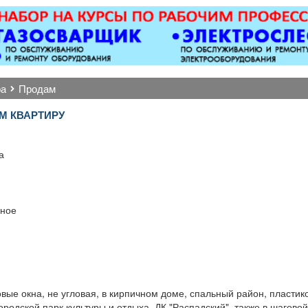
ковер»).
откатные ворота; все
Вывоз 
виды сварочных работ;
металлоконструкции;
бетонные работы
любой сложности.
Пенсионерам скидка
ра
продам
10%.
М КВАРТИРУ
.
а
ное
вые окна, не угловая, в кирпичном доме, спальный район, пластик
родской парк культуры и отдыха, ДК "Распадский", также в шагово