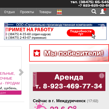
тел. (38475) 65-545
+7 923-625-02-51
Отдых
Проекты
Товары
реклама
Мы победители!
ЕЛЬНЫЕ,
реклама
ЛОЧНЫЕ
Ы - ПРОДАМ
, щебень,
оль, торф,
одам
к, отсыпка и
Сейчас в г. Междуреченск
(17:02)
од заказ,
o
23.6 C
 доставка.