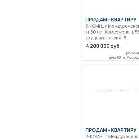
ПРОДАМ -
КВАРТИРУ
3-КОМН., г Междуреченск, пр-
кт 50 лет Комсомола, д 5
хрущевка, этаж 4, 5,
состояние хорошее, 62 кв.м,
4 200 000 руб.
45 кв.м, пластиковые окн
г Межд
новая сантехника, углова
пр-кт 50 лет Комсом
Квартира теплая, комнат
раздельные, санузел
раздельный, соседи хор
в шаговой доступности ш
детский сад, магазины, р
продам - квартир
место тихое, спокойное.
ПРОДАМ -
КВАРТИРУ
2-КОМН., г Междуреченск,