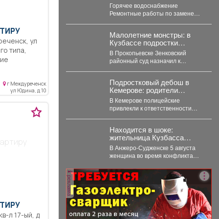
августа 2026 г.
Горячее водоснабжение
Ремонтные работы по замене
участка трубопровода ТК 91 в
сторону т.37 ул....
ТИРУ
Малолетние монстры: в
Кузбассе подростки
избили, запихали в
В Прокопьевске Зенковский
багажник, и похитили 10-
районный суд назначил к
летнего ребенка
рассмотрению уголовное дело о
похищении 10-летнего ребёнка.
, новая
Подростковый дебош в
...
г Междуреченск
екленный
Кемерове: родители
ул Юдина, д 10
я, без
ответят за ночные
В Кемерове полицейские
похождения детей
г,
привлекли к ответственности
ира с
родителей девяти подростков. В
Кемерове полицейские выявили
Находится в шоке:
в...
здельные
жительница Кузбасса
вартиру
тороны, 2
ударила мужа ножом в
В Анжеро-Судженске 5 августа
 и ванной.
сердце - подробности
женщина во время конфликта
хне,
ударила мужа ножом в грудь.
ной. Хорошая
Мужчина скончался....
реклама
ирпичные
ы не
а,
ТИРУ
еняна.
онный