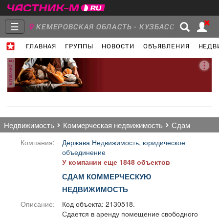
☰
КЕМЕРОВСКАЯ ОБЛАСТЬ - КУЗБАСС
ГЛАВНАЯ
ГРУППЫ
НОВОСТИ
ОБЪЯВЛЕНИЯ
НЕДВ
Главная
Группы
Новости
реклама
Объявления
Недвижимость
Услуги
недвижимость
коммерческая недвижимость
сдам
Компания:
Держава Недвижимость, юридическое
объединение
У компании еще 1848 объектов
Работа
Транспорт
Компании
СДАМ КОММЕРЧЕСКУЮ
НЕДВИЖИМОСТЬ
Описание:
Код объекта: 2130518.
Сдается в аренду помещение свободного