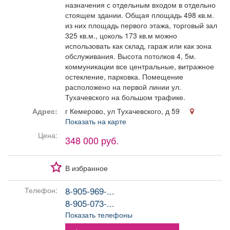
назначения с отдельным входом в отдельно
Афиша
Обучение
Проекты
стоящем здании. Общая площадь 498 кв.м.
из них площадь первого этажа, торговый зал
325 кв.м., цоколь 173 кв.м можно
использовать как склад, гараж или как зона
обслуживания. Высота потолков 4, 5м.
Товары
Поздравления
Погода
коммуникации все центральные, витражное
остекление, парковка. Помещение
расположено на первой линии ул.
Тухачевского на большом трафике.
Адрес:
г Кемерово, ул Тухачевского, д 59
Показать на карте
ТВ программа
Я - пенсионер
Цена:
348 000 руб.
В избранное
8-905-969-...
Телефон:
8-905-073-...
Показать телефоны