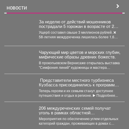
НОВОСТИ
За неделю от действий мошенников
пострадали 5 горожан в возрасте от 24
до 58 лет.
Ущерб составил свыше 3 миллионов рублей. ❌
58-летняя междуреченка лишилась более 1,6
млн рублей,...
Чарующий мир цветов и морских глубин,
мифические образы древних божеств.
В прокопьевском Вернисаже открылась выставка
"Симфония линий" художницы и мастера
декоративно-прикладного искусства Натальи
Калугиной. ...
Представители местного турбизнеса
Кузбасса присоединились к программе
поддержки участников СВО и их
Теперь героям и их семьям станут доступнее
близкихне.
путешествия и отдых в регионе. ▶️ Подробнее...
206 междуреченских семей получат
уголь в рамках областной
благотворительной акции.
Мероприятия по обеспечению углем отдельных
категорий граждан, проживающих в домах с
печным отоплением, проводятся ежегодно...