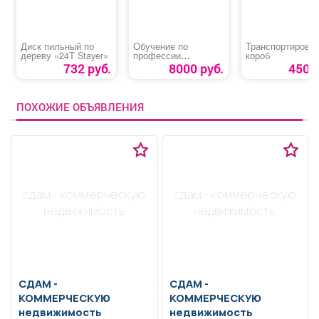
Диск пильный по
Обучение по
Транспортирово
дереву «24Т Stayer»
профессии
короб
«Машинист
732 руб.
8000 руб.
450 р
автовышки и
автогидроподъемник
а»
ПОХОЖИЕ ОБЪЯВЛЕНИЯ
сдам - коммерческую
сдам - коммерческую
недвижимость
недвижимость
СДАМ -
СДАМ -
КОММЕРЧЕСКУЮ
КОММЕРЧЕСКУЮ
недвижимость
недвижимость