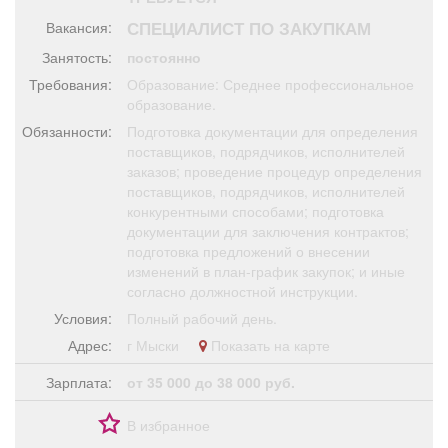
Афиша
Обучение
Проекты
СПЕЦИАЛИСТ ПО ЗАКУПКАМ
Вакансия:
Занятость:
постоянно
Требования:
Образование: Среднее профессиональное
образование.
Товары
Поздравления
Погода
Обязанности:
Подготовка документации для определения
поставщиков, подрядчиков, исполнителей
заказов; проведение процедур определения
поставщиков, подрядчиков, исполнителей
конкурентными способами; подготовка
документации для заключения контрактов;
ТВ программа
Я - пенсионер
подготовка предложений о внесении
изменений в план-график закупок; и иные
согласно должностной инструкции.
Условия:
Полный рабочий день.
Адрес:
г Мыски
Показать на карте
Зарплата:
от 35 000 до 38 000 руб.
В избранное