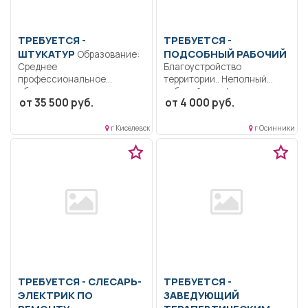
ТРЕБУЕТСЯ -
ТРЕБУЕТСЯ -
ШТУКАТУР
ПОДСОБНЫЙ РАБОЧИЙ
Образование:
Среднее
Благоустройство
профессиональное
территории.. Неполный
образование.. выполнять
рабочий день/неполная
от 35 500 руб.
от 4 000 руб.
подготовку поверхностей
рабочая неделя..
под оштукатуривание;...
г Киселевск
г Осинники
ТРЕБУЕТСЯ - СЛЕСАРЬ-
ТРЕБУЕТСЯ -
ЭЛЕКТРИК ПО
ЗАВЕДУЮЩИЙ