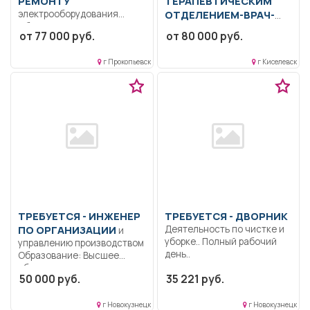
РЕМОНТУ
ТЕРАПЕВТИЧЕСКИМ
электрооборудования
ОТДЕЛЕНИЕМ-ВРАЧ-
Образование: Среднее
ТЕРАПЕВТ
Образование:
от 77 000 руб.
от 80 000 руб.
общее.. Обеспечение
Высшее-специалитет,
бесперебойной работы
магистратура.. Выполнение
г Прокопьевск
г Киселевск
цехового
должностных
электрооборудования и...
обязанностей согласно
должностной инструкции...
ТРЕБУЕТСЯ - ИНЖЕНЕР
ТРЕБУЕТСЯ - ДВОРНИК
ПО ОРГАНИЗАЦИИ
Деятельность по чистке и
и
уборке.. Полный рабочий
управлению производством
день..
Образование: Высшее
образование —
50 000 руб.
35 221 руб.
специалитет,
магистратура..
Управление...
г Новокузнецк
г Новокузнецк