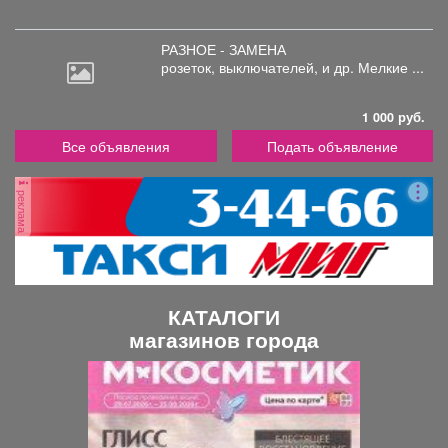
РАЗНОЕ - ЗАМЕНА
розеток,
выключателей, и др. Мелкие ...
1 000 руб.
Все объявления
Подать объявление
реклама
КАТАЛОГИ
магазинов города
П
С
р
л
е
е