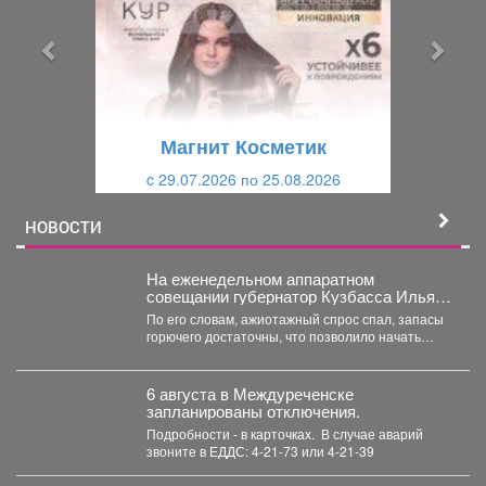
д
д
ы
у
д
ю
у
щ
щ
и
Магнит Косметик
и
й
c 29.07.2026 по 25.08.2026
й
НОВОСТИ
На еженедельном аппаратном
совещании губернатор Кузбасса Илья
Середюк заявил о стабилизации
По его словам, ажиотажный спрос спал, запасы
ситуации с топливом в регионе.
горючего достаточны, что позволило начать
отмену ограничений на...
6 августа в Междуреченске
запланированы отключения.
Подробности - в карточках. ️ В случае аварий
звоните в ЕДДС: 4-21-73 или 4-21-39