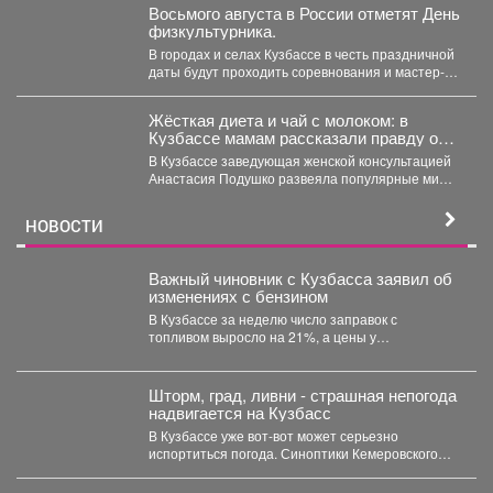
Восьмого августа в России отметят День
физкультурника.
В городах и селах Кузбассе в честь праздничной
даты будут проходить соревнования и мастер-
классы. ...
Жёсткая диета и чай с молоком: в
Кузбассе мамам рассказали правду о
грудном вскармливании
В Кузбассе заведующая женской консультацией
Анастасия Подушко развеяла популярные мифы
о питании кормящих мам. ...
НОВОСТИ
Важный чиновник с Кузбасса заявил об
изменениях с бензином
В Кузбассе за неделю число заправок с
топливом выросло на 21%, а цены у
независимых...
Шторм, град, ливни - страшная непогода
надвигается на Кузбасс
В Кузбассе уже вот-вот может серьезно
испортиться погода. Синоптики Кемеровского
гидрометцентра опубликовали прогноз погоды...