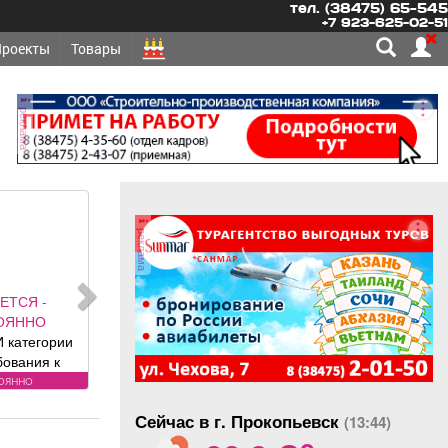
тел. (38475) 65-545
+7 923-625-02-51
Проекты
Товары
реклама
реклама
УЕТСЯ -
ТОЯННО
ННИКИ,
ННИКИ-
 Требования
тоянно
у: лицензия.
Сейчас в г. Прокопьевск
овия:
(13:44)
o
ИРОВАННЫЕ