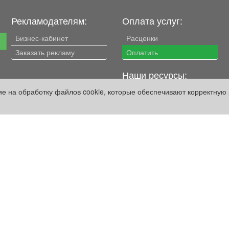
Рекламодателям:
Оплата услуг:
Бизнес-кабинет
Расценки
е
Заказать рекламу
Оплатить
Наши ресурсы:
сие на обработку файлов cookie, которые обеспечивают корректную 
Газета "Частник-М"
Сайт chastnik-m.ru
Сайт "Частник. Маркет"
Дорожное радио 93.4FM
Радио для двоих
105.3FM
Европа плюс 103.3FM