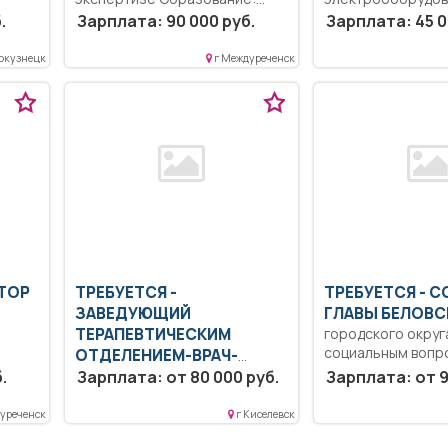
тет,
Высшее образование —
Образование: Ср
.
Зарплата: 90 000 руб.
Зарплата: 45 0
е...
специалитет, магистратура..
профессиональн
Оказание услуги по...
образование.
окузнецк
г Междуреченск
Дисциплинированн
Ремонт и обслужив
КТОР
ТРЕБУЕТСЯ -
ТРЕБУЕТСЯ - 
ЗАВЕДУЮЩИЙ
ГЛАВЫ БЕЛОВ
ТЕРАПЕВТИЧЕСКИМ
городского округ
социальным вопр
ОТДЕЛЕНИЕМ-ВРАЧ-
дела
связям с общест
.
ТЕРАПЕВТ
Зарплата: от 80 000 руб.
Зарплата: от 9
Образование:
Образование:...
Высшее-специалитет,
магистратура.. Выполнение
уреченск
г Киселевск
должностных обязанностей