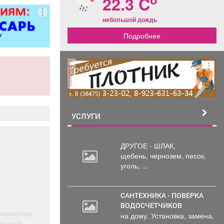
22.3 C
 5 разряда,
3000 руб. 6
небольшой дождь
з/п от 37000
Подробнее
ициальное
стройство
ц. пакет ООО
терлок-Н»
реклама
УСЛУГИ
ДРУГОЕ - ШЛАК,
щебень,
чернозем, песок,
уголь, ...
САНТЕХНИКА - ПОВЕРКА
ВОДОСЧЕТЧИКОВ
характера.
на дому. Установка, замена,
ворной,