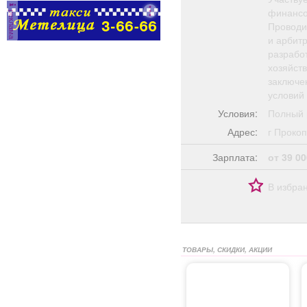
финансо
реклама
Проводи
и арбит
разрабо
хозяйст
заключе
условий
Условия:
Полный 
Адрес:
г Прок
Зарплата:
от 39 00
В избра
ТОВАРЫ, СКИДКИ, АКЦИИ