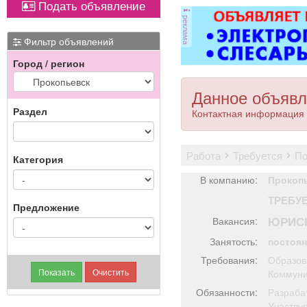
Подать объявление
Вывоз мусора.
Вывоз мусора.
реклама
га
га
Фильтр объявлений
Город / регион
п
п
во
во
Данное объявл
Раздел
Контактная информация 
работа
требуется
п
Категория
В компанию:
Прокоп
ТРЕБУ
Предложение
ЮРИС
Вакансия:
Занятость:
постоя
Требования:
Образов
Коммуни
Обязанности:
Разраба
Участву