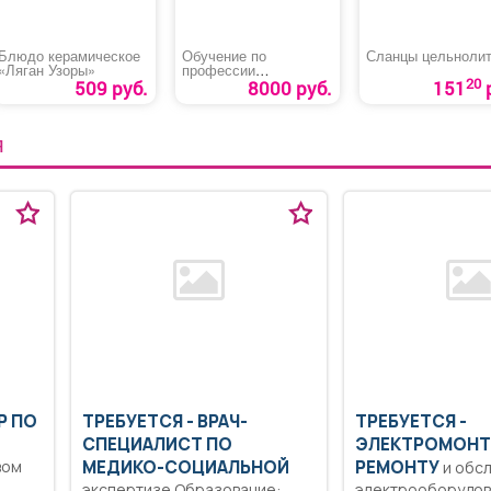
Блюдо керамическое
Обучение по
Сланцы цельноли
«Ляган Узоры»
профессии
20
«Машинист
509 руб.
8000 руб.
151
автовышки и
автогидроподъемника
»
Я
Р ПО
ТРЕБУЕТСЯ - ВРАЧ-
ТРЕБУЕТСЯ -
СПЕЦИАЛИСТ ПО
ЭЛЕКТРОМОНТ
вом
МЕДИКО-СОЦИАЛЬНОЙ
РЕМОНТУ
и обс
экспертизе Образование:
электрооборудов