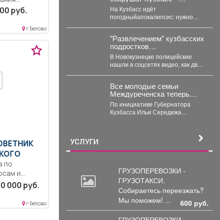
надвигается буря
еднее
На Кузбасс идёт
00 руб.
погодныйапокалипсис: нужно
ое
готовиться к новым испытаниям,
г Белово
которые приготовила
ость..
"Развлечением" кузбасских
безжалостная природа. По...
подростков
ание...
заинтересовались
В Новокузнецке полицейские
силовики: родителей
нашли в соцсетях видео, как двое
вызвали в полицию
подростков катаются на
троллейбусе, зацепившись
Все молодые семьи
сзади....
Междуреченска теперь
могут бесплатно
По инициативе Губернатора
пользоваться предметами
Кузбасса Ильи Середюка
первой необходимости для
перечень получателей этой
новорождённых.
меры поддержки расширен.
Подробности далее.
УСЛУГИ
СОВЕТНИК
СКОГО
а по
ГРУЗОПЕРЕВОЗКИ -
осам и
ГРУЗОТАКСИ.
венностью
0 000 руб.
Собираетесь
переезжать?
Мы поможем! ...
600 руб.
г Белово
ГРУЗОПЕРЕВОЗКИ -