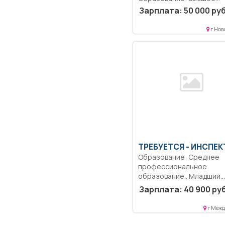
образование — специали
Зарплата: 50 000 руб
магистратура.. Управлени
г Нов
ТРЕБУЕТСЯ - ИНСПЕ
Образование: Среднее
профессиональное
образование.. Младший
оперуполномоченный от
Зарплата: 40 900 руб
уголовного розыска....
г Межд