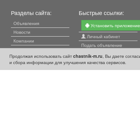
Разделы сайта:
Быстрые ссылки:
Объявления
Установить приложени
Новости
Личный кабинет
Компании
Подать объявление
Афиша
Подать объявление в
Продолжая использовать сайт
chastnik-m.ru
, Вы даете согла
Расписание занятий
газету
и сбора информации для улучшения качества сервисов.
Расписание автобусов
Поздравить
Погода
Скачать газету "Частник-
М"
Контакты
Наши вакансии
Политика конфиденциальности