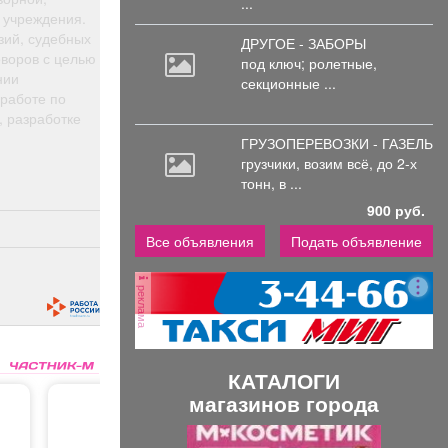
...
 учреждения.
зий, судебных
ДРУГОЕ - ЗАБОРЫ
оворов с целью
под
ключ; ролетные,
нии
секционные ...
работе по
, разработке
ГРУЗОПЕРЕВОЗКИ - ГАЗЕЛЬ
грузчики,
возим всё, до 2-х
тонн, в ...
900 руб.
Все объявления
Подать объявление
реклама
КАТАЛОГИ
магазинов города
П
С