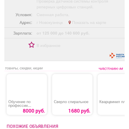
Проверка датчиков системы контроля
реперных цифровых станций.
Условия:
Сменная работа.
Адрес:
г Новокузнецк
Показать на карте
Зарплата:
от 125 000 до 140 600 руб.
В избранное
ТОВАРЫ, СКИДКИ, АКЦИИ
Обучение по
Сверло спиральное
Кварцвинил пли
профессии
«Слесарь по
8000 руб.
1680 руб.
ремонту дорожно-
строительных
машин и тракторов»
ПОХОЖИЕ ОБЪЯВЛЕНИЯ