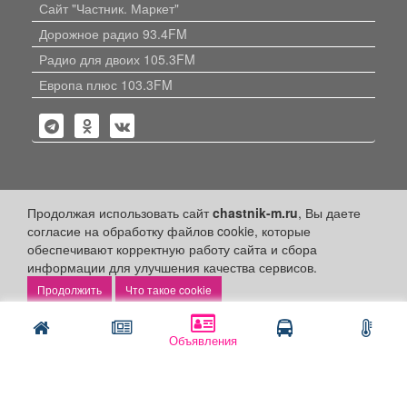
Сайт "Частник. Маркет"
Дорожное радио 93.4FM
Радио для двоих 105.3FM
Европа плюс 103.3FM
Политика конфиденциальности
Продолжая использовать сайт
chastnik-m.ru
, Вы даете
согласие на обработку файлов cookie, которые
Публикации с пометкой «Реклама», «На правах рекламы»,
обеспечивают корректную работу сайта и сбора
«Партнёрский проект» оплачены рекламодателем.
Редакция сайта не несет ответственности за достоверность
информации для улучшения качества сервисов.
информации, содержащейся в рекламных материалах и
Что такое cookie
объявлениях.
+16
© 2006-2026
ООО "Частник-М"
Объявления