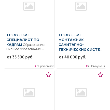
ТРЕБУЕТСЯ -
ТРЕБУЕТСЯ -
СПЕЦИАЛИСТ ПО
МОНТАЖНИК
КАДРАМ
САНИТАРНО-
Образование:
Высшее образование —
ТЕХНИЧЕСКИХ СИСТЕМ
бакалавриат..
и оборудования
от 35 500 руб.
от 40 000 руб.
Комплектование и учет
Образование: Среднее
кадров...
профессиональное
г Прокопьевск
г Новокузнецк
образование.. Выполнение
работ при монтаже...