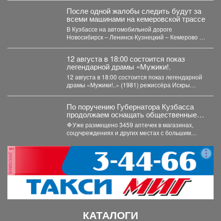
После одной жалобы следить будут за
всеми машинами на кемеровской трассе
В Кузбассе на автомобильной дороге
Новосибирск – Ленинск-Кузнецкий – Кемерово –
Юрга в селе Глубокое...
12 августа в 18:00 состоится показ
легендарной драмы «Мужики!.
12 августа в 18:00 состоится показ легендарной
драмы «Мужики!..» (1981) режиссёра Искры
Бабич. Фильм,...
По поручению Губернатора Кузбасса
продолжаем оснащать общественные
пространства аптечками первой
🔷Уже размещено 3459 аптечек в магазинах,
помощи.
соцучреждениях и других местах с большим
потоком людей. Важно...
реклама
КАТАЛОГИ