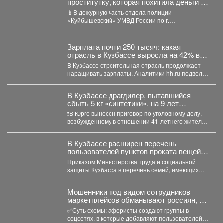
проститутку, которая похитила деньги у
клиента
📱В дежурную часть отдела полиции
«Куйбышевский» УМВД России по г.
Новокузнецку обратился 34-летний местный
житель....
Зарплата почти 250 тысяч: какая
отрасль в Кузбассе выросла на 42% в
доходе
В Кузбассе строительная отрасль продолжает
наращивать зарплаты. Аналитики hh.ru подвели
итоги первых семи месяцев...
В Кузбассе драгдилер, пытавшийся
сбыть 5 кг «синтетики», на 9 лет
отправится в колонию строгого режима
❗В Юрге вынесен приговор по уголовному делу,
возбужденному в отношении 41-летнего жителя
Кемерова. Он обвинялся...
В Кузбассе расширен перечень
пользователей пунктов проката вещей
для новорожденных
Приказом Министерства труда и социальной
защиты Кузбасса в перечень семей, имеющих
право воспользоваться услугами пунктов...
Мошенники под видом сотрудников
маркетплейсов обманывают россиян, у
которых скоро день рождения.
✅Суть схемы: аферисты создают группы в
соцсетях, в которые добавляют пользователей в