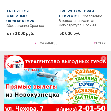
ТРЕБУЕТСЯ -
ТРЕБУЕТСЯ - ВРАЧ-
МАШИНИСТ
НЕВРОЛОГ
Образование:
ЭКСКАВАТОРА
Высшее-специалитет,
магистратура.. Полный
Образование: Среднее
рабочий день..
профессиональное
от 70 000 руб.
60 000 руб.
образование.. Машинист
экскаватора-погрузчика
г Новокузнецк
г Мыски
Shanmon 388h;
Самостоятельное...
реклама