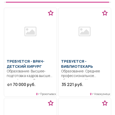
ТРЕБУЕТСЯ - ВРАЧ-
ТРЕБУЕТСЯ -
ДЕТСКИЙ ХИРУРГ
БИБЛИОТЕКАРЬ
Образование: Высшее-
Образование: Среднее
подготовка кадров высшей
профессиональное
квалификации.. В
образование.. Участвует в
от 70 000 руб.
35 221 руб.
соответствии с
реализации основной
должностной...
образовательной...
г Прокопьевск
г Новокузнецк