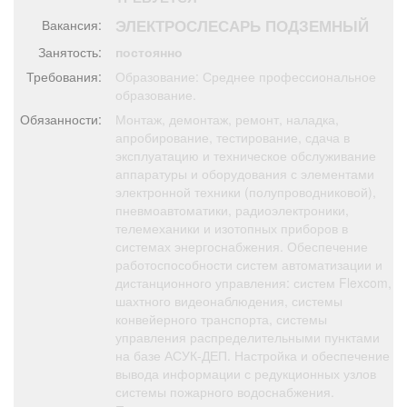
Афиша
Обучение
Проекты
ЭЛЕКТРОСЛЕСАРЬ ПОДЗЕМНЫЙ
Вакансия:
Занятость:
постоянно
Требования:
Образование: Среднее профессиональное
образование.
Товары
Поздравления
Погода
Обязанности:
Монтаж, демонтаж, ремонт, наладка,
апробирование, тестирование, сдача в
эксплуатацию и техническое обслуживание
аппаратуры и оборудования с элементами
электронной техники (полупроводниковой),
пневмоавтоматики, радиоэлектроники,
ТВ программа
Я - пенсионер
телемеханики и изотопных приборов в
системах энергоснабжения. Обеспечение
работоспособности систем автоматизации и
дистанционного управления: систем Flexcom,
шахтного видеонаблюдения, системы
конвейерного транспорта, системы
управления распределительными пунктами
на базе АСУК-ДЕП. Настройка и обеспечение
вывода информации с редукционных узлов
системы пожарного водоснабжения.