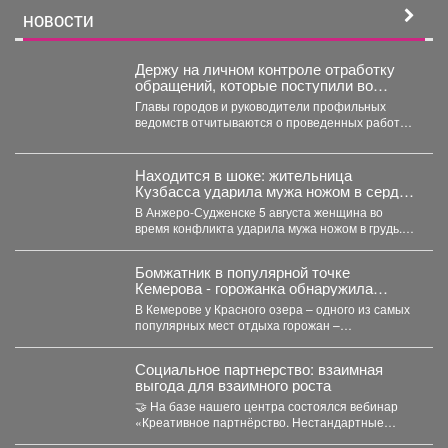
НОВОСТИ
Держу на личном контроле отработку
обращений, которые поступили во
время прямого эфира 28 июля.
Главы городов и руководители профильных
ведомств отчитываются о проведенных работах,
обязательно подтверждают их фото и...
Находится в шоке: жительница
Кузбасса ударила мужа ножом в сердце
- подробности
В Анжеро-Судженске 5 августа женщина во
время конфликта ударила мужа ножом в грудь.
Мужчина скончался....
Бомжатник в популярной точке
Кемерова - горожанка обнаружила
жуткий объект на Красном озере
В Кемерове у Красного озера – одного из самых
популярных мест отдыха горожан –
обнаружили...
Социальное партнерство: взаимная
выгода для взаимного роста
🤝 На базе нашего центра состоялся вебинар
«Креативное партнёрство. Нестандартные
решения для коллабораций в социальном...