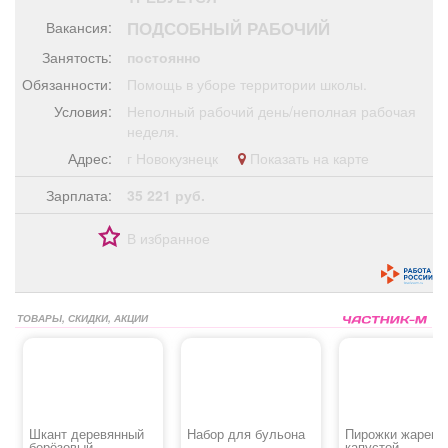
Афиша
Обучение
Проекты
ПОДСОБНЫЙ РАБОЧИЙ
Вакансия:
Занятость:
постоянно
Обязанности:
Помощь в уборе территории школы.
Условия:
Неполный рабочий день/неполная рабочая
Товары
Поздравления
Погода
неделя.
Адрес:
г Новокузнецк
Показать на карте
Зарплата:
35 221 руб.
ТВ программа
Я - пенсионер
В избранное
ТОВАРЫ, СКИДКИ, АКЦИИ
Шкант деревянный
Набор для бульона
Пирожки жарены
берёзовый
капустой