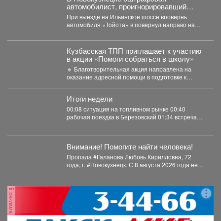
автомобилист, проигнорировавший
запрещающий сигнал светофора
При выезде на Ильинское шоссе вповернь
автомобиля «Тойота» в повернул направо на
красный свет. Сотрудники...
Кузбасская ТПП приглашает к участию
в акции «Помоги собраться в школу»
🔹 Благотворительная акция направлена на
оказание адресной помощи в подготовке к
новому учебному году первоклассников...
Итоги недели
00:08 ситуация на топливном рынке 00:40
рабочая поездка в Березовский 01:34 встреча
со...
Внимание! Помогите найти человека!
Пропала #Галанова Любовь Кирилловна, 72
года, г. #Новокузнецк. С 8 августа 2026 года ее...
реклама