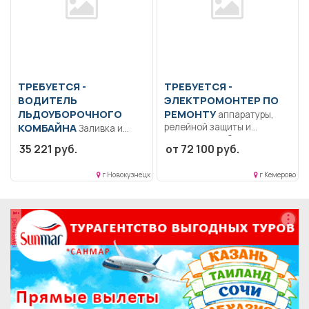
ТРЕБУЕТСЯ -
ТРЕБУЕТСЯ -
ВОДИТЕЛЬ
ЭЛЕКТРОМОНТЕР ПО
ЛЬДОУБОРОЧНОГО
РЕМОНТУ
аппаратуры,
КОМБАЙНА
релейной защиты и
Заливка и
автоматики Образование:
наращивание льда.. Полный
35 221 руб.
от 72 100 руб.
Среднее
рабочий день..
профессиональное по
г Новокузнецк
г Кемерово
направлению...
реклама