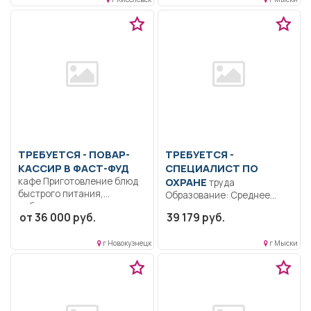
обязанностей согласно...
ТРЕБУЕТСЯ - ПОВАР-
ТРЕБУЕТСЯ -
КАССИР В ФАСТ-ФУД
СПЕЦИАЛИСТ ПО
кафе Приготовление блюд
ОХРАНЕ
труда
быстрого питания,
Образование: Среднее
соблюдение санитарных
профессиональное
от 36 000 руб.
39 179 руб.
норм, контроль качества...
образование.. Участвует в
организации и
г Новокузнецк
г Мыски
координации...