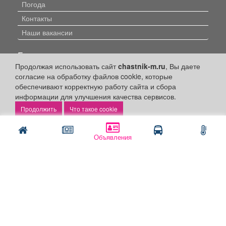
Погода
Контакты
Наши вакансии
Быстрые ссылки:
Продолжая использовать сайт
chastnik-m.ru
, Вы даете
Установить приложение
согласие на обработку файлов cookie, которые
обеспечивают корректную работу сайта и сбора
Личный кабинет
информации для улучшения качества сервисов.
Подать объявление
Что такое cookie
Подать объявление в газету
Поздравить
Объявления
Скачать газету "Частник-М"
Рекламодателям:
Бизнес-кабинет
Заказать рекламу
Оплата услуг: