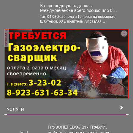
За прошедшую неделю в
Междуреченске всего произошло 8
дорожно-транспортных происшествий, 3
Так, 04.08.2026 года в 19 часов на проспекте
- с пострадавшими.
Шахтеров, 63 Б водитель , управляя
автомобилем...
реклама
УСЛУГИ
ГРУЗОПЕРЕВОЗКИ - ГРАВИЙ,
щебень,
чернозем, песок, уголь, ...