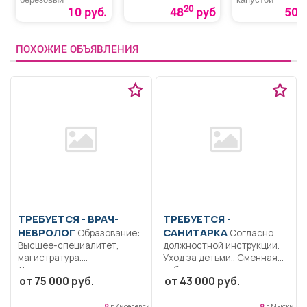
20
10 руб.
48
руб
50 р
ПОХОЖИЕ ОБЪЯВЛЕНИЯ
ТРЕБУЕТСЯ - ВРАЧ-
ТРЕБУЕТСЯ -
НЕВРОЛОГ
САНИТАРКА
Образование:
Согласно
Высшее-специалитет,
должностной инструкции.
магистратура.
Уход за детьми.. Сменная
Дисциплинированность.
работа..
от 75 000 руб.
от 43 000 руб.
Коммуникабельность.
Ответственность..
Выполнение должностных
г Киселевск
г Мыски