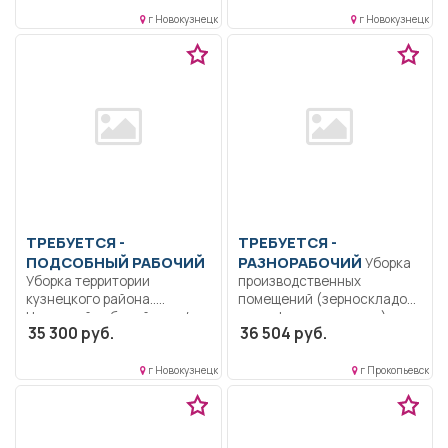
работы.....
г Новокузнецк
г Новокузнецк
ТРЕБУЕТСЯ -
ТРЕБУЕТСЯ -
ПОДСОБНЫЙ РАБОЧИЙ
РАЗНОРАБОЧИЙ
Уборка
Уборка территории
производственных
кузнецкого района..
помещений (зерноскладов,
Неполный рабочий день/
картофелехранилища),
35 300 руб.
36 504 руб.
неполная рабочая неделя..
поддержание надлежащего
санитарного состояния...
г Новокузнецк
г Прокопьевск