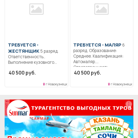
ТРЕБУЕТСЯ -
ТРЕБУЕТСЯ - МАЛЯР
6
ЖЕСТЯНЩИК
разряд. Образование:
5 разряд.
Среднее. Квалификация:
Ответственность..
Автомаляр.
Выполнение кузовного
Ответственность..
ремонта автотранспорта,
40 500 руб.
40 500 руб.
Выполнение работы по
контроль выполненных
подготовке поверхности...
работы.....
г Новокузнецк
г Новокузнецк
реклама