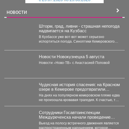
й
НОВОСТИ
Шторм, град, ливни - страшная непогода
надвигается на Кузбасс
В Кузбассе уже вот-вот может серьезно
испортиться погода. Синоптики Кемеровского
гидрометцентра опубликовали прогноз погоды...
Новости Новокузнецка 5 августа
Новости «Ново-ТВ» с Анастасией Поповой
Чудесная история спасения: на Красном
озере в Кемерове предотвратили
трагедию
На днях на популярном кемеровском пляже едва
не произошла кровавая трагедия. К счастью, там
отдыхала...
Сотрудники Госавтоинспекции
Междуреченска начали проведение
профилактической операции
Выезд на полосу встречного движения является
«Встречная полоса»
распространенным нарушением, которое