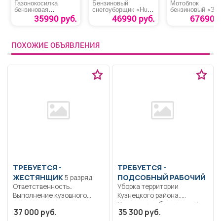
Газонокосилка
Бензиновый
Мотоблок
бензиновая
снегоуборщик «Huter
бензиновый «ЗУ
«DENZEL GLD-
SGC 4100 L»
ВОМ МТШ-600
35990 руб.
46990 руб.
67690 р
520SP»
Мастер»
ПОХОЖИЕ ОБЪЯВЛЕНИЯ
ТРЕБУЕТСЯ -
ТРЕБУЕТСЯ -
ЖЕСТЯНЩИК
ПОДСОБНЫЙ РАБОЧИЙ
5 разряд.
Ответственность..
Уборка территории
Выполнение кузовного
Кузнецкого района..
ремонта автотранспорта,
Неполный рабочий день/
37 000 руб.
35 300 руб.
контроль выполненных
неполная рабочая неделя..