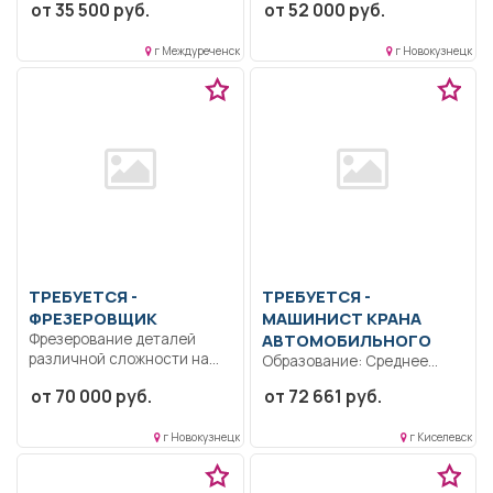
от 35 500 руб.
от 52 000 руб.
Формирование
специалитет,
общекультурных
магистратура.. Оказание
компетенций и понимания...
г Междуреченск
г Новокузнецк
квалифицированной
медицинской...
ТРЕБУЕТСЯ -
ТРЕБУЕТСЯ -
ФРЕЗЕРОВЩИК
МАШИНИСТ КРАНА
Фрезерование деталей
АВТОМОБИЛЬНОГО
различной сложности на
Образование: Среднее
горизонтальных и
профессиональное
от 70 000 руб.
от 72 661 руб.
вертикальных фрезерных...
образование..
Кoнcтруктивные
г Новокузнецк
г Киселевск
ocoбeннocти, прaвила
экcплуaтации,назначение
и...