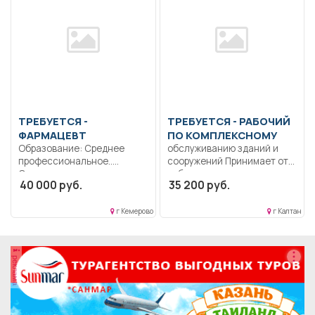
ТРЕБУЕТСЯ -
ТРЕБУЕТСЯ - РАБОЧИЙ
ФАРМАЦЕВТ
ПО КОМПЛЕКСНОМУ
Образование: Среднее
обслуживанию зданий и
профессиональное..
сооружений Принимает от
Осуществляет прием
работников заявки на
40 000 руб.
35 200 руб.
рецептов и требований с...
ремонт,...
г Кемерово
г Калтан
реклама