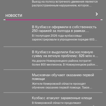
профилактической операции
Выезд на полосу встречного движения является
«Встречная полоса»
распространенным нарушением, которое
довольно часто становится причиной дорожно-
транспортного происшествия...
НОВОСТИ
В Кузбассе оформили в собственность
250 гаражей за полгода в рамках
«гаражной амнистии»
В I полугодии 2026 года кузбассовцы
зарегистрировали в упрощенном порядке 603
объекта: 250 гаражей и...
В Кузбассе выделили баснословную
сумму на вечную проблему: 826 млн на
ремонт
На дороги Новокузнецкого района потратят
более 800 миллионов. В Новокузнецком районе в
ближайшие два...
Мысковчан обучают оказанию первой
помощи
Жители Кемеровской области проходят
обучение оказанию первой помощи. Такое
поручение дал губернатор Илья Середюк. ...
Кузбасс атакуют зараженные клещи
В Кемеровской области продолжают