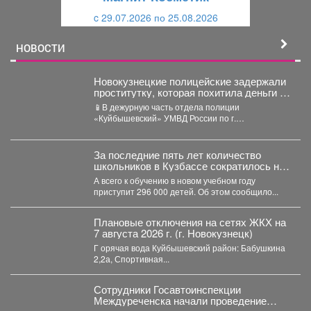
и
й
c 29.07.2026 по 25.08.2026
й
НОВОСТИ
Новокузнецкие полицейские задержали
проститутку, которая похитила деньги у
клиента
📱В дежурную часть отдела полиции
«Куйбышевский» УМВД России по г.
Новокузнецку обратился 34-летний местный
житель....
За последние пять лет количество
школьников в Кузбассе сократилось на
8%
А всего к обучению в новом учебном году
приступит 296 000 детей. Об этом сообщило...
Плановые отключения на сетях ЖКХ на
7 августа 2026 г. (г. Новокузнецк)
Г орячая вода Куйбышевский район: Бабушкина
2,2а, Спортивная...
Сотрудники Госавтоинспекции
Междуреченска начали проведение